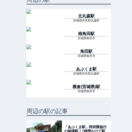
北丸森
駅
宮城県伊具郡丸森町
南角田
駅
宮城県角田市
角田
駅
宮城県角田市
あぶくま
駅
宮城県伊具郡丸森町
横倉(宮城県)
駅
宮城県角田市
周辺の駅の記事
「あぶくま駅」阿武隈急行
の秘境駅！1時間かけて駅