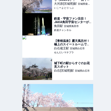
桜」の絶景を満喫！ 「おお
大河原(宮城県)
駅
宮城県柴田
がわら桜まつり」開催情報 |
いこーよとりっぷ
郡大河原町
宮城県柴田郡大河原町 | い
こーよとりっぷ
鉄道・宇宙ファン注目！
JAXA角田宇宙センターが
全面協力、阿武急で行く夏
角田
駅
宮城県角田市
休みの親子向けツアー（宮
鉄道チャンネル
城県角田市） | 鉄道ニュー
ス | 鉄道チャンネル
【青根温泉】露天風呂付！
極上のスイートルームでく
つろぎのひとときを『流辿
白石蔵王
駅
宮城県白石市
別邸 観山聴月』～宮城県柴
せんだいマチプラ
田郡川崎町～ - せんだいマ
チプラ
城下町の駅からすぐのお花
見スポット
白石(宮城県)
駅
宮城県白石市