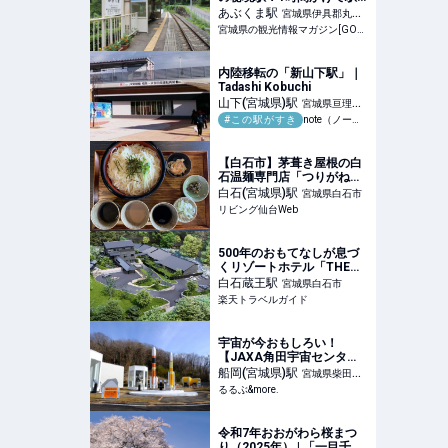
周辺を散策してみた -
あぶくま
駅
宮城県伊具郡丸森
GOGO MIYAGI!
宮城県の観光情報マガジン[GOGO MIYAGI!]
町
内陸移転の「新山下駅」｜
Tadashi Kobuchi
山下(宮城県)
駅
宮城県亘理郡
#この駅がすき
note（ノート）
山元町
【白石市】茅葺き屋根の白
石温麺専門店「つりがね
庵」で味わう手延べ温麺に
白石(宮城県)
駅
宮城県白石市
驚き
リビング仙台Web
500年のおもてなしが息づ
くリゾートホテル「THE
YUKAWA 一條支店」が宮
白石蔵王
駅
宮城県白石市
城県白石市に誕生 【楽天ト
楽天トラベルガイド
ラベル】
宇宙が今おもしろい！
【JAXA角田宇宙センタ
ー】で宇宙のロマンを体感♪
船岡(宮城県)
駅
宮城県柴田郡
｜るるぶ&more.
るるぶ&more.
柴田町
令和7年おおがわら桜まつ
り（2025年） | 「一目千本