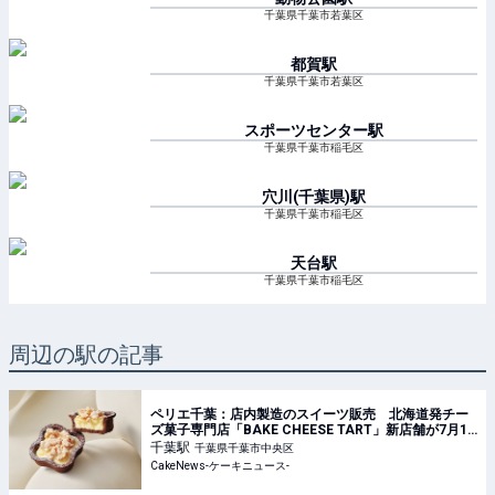
千葉県千葉市若葉区
都賀
駅
千葉県千葉市若葉区
スポーツセンター
駅
千葉県千葉市稲毛区
穴川(千葉県)
駅
千葉県千葉市稲毛区
天台
駅
千葉県千葉市稲毛区
周辺の駅の記事
ペリエ千葉：店内製造のスイーツ販売 北海道発チー
ズ菓子専門店「BAKE CHEESE TART」新店舗が7月17
日オープン
千葉
駅
千葉県千葉市中央区
CakeNews-ケーキニュース-