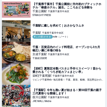
【千葉県千葉市】千葉公園前に市内初のブティックホ
テル「椿森ホテル」誕生。こころおどる体験を
千葉公園
駅
千葉県千葉市中央区
STRAIGHT PRESS
千葉駅に癒しを求めて｜おさかなラムネ
千葉
駅
千葉県千葉市中央区
#この駅がすき
note（ノート）
千葉・百貨店内のインド料理店、オープンから3カ月
幅広い層に本場の味を
京成千葉
駅
千葉県千葉市中央区
千葉経済新聞
【栄町】夏限定冷製パスタと手作りスイーツ！昔から
愛される「くつろぎ処カフェまとい亭」
栄町(千葉県)
駅
千葉県千葉市中央区
リビング千葉Web - 地元密着！ 千葉、幕張、船橋、習志野ほかのグルメ、イベント、お出かけ、習い事情報
【千葉駅】今年も熱い夏が始まる！第50回千葉の親子
三代夏祭りを開催します！
葭川公園
駅
千葉県千葉市中央区
JRE MALL Media