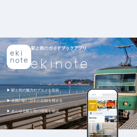
駅と街のガイドブックアプリ
▶ 駅と街の魅力やグルメを投稿
▶ 全国の駅に訪れた記録を残せる
▶ あらゆる駅と街の情報を確認