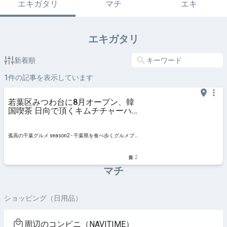
エキガタリ
マチ
エキ
エキガタリ
新着順
1
件の記事を表示しています
若葉区みつわ台に8月オープン、韓
国喫茶 日向で頂くキムチチャーハ
ンが色々凄すぎた - 孤高の千葉グル
メ season2
孤高の千葉グルメ season2 - 千葉県を食べ歩くグルメブ
ログ、2024年よりseason2が開幕
2
マチ
ショッピング（日用品）
周辺のコンビニ（NAVITIME）