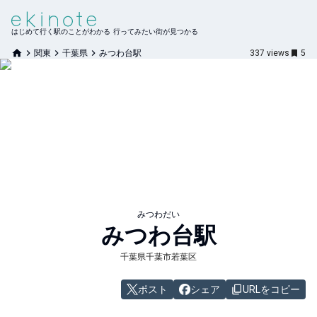
はじめて行く駅のことがわかる 行ってみたい街が見つかる
関東
千葉県
みつわ台駅
337
views
5
みつわだい
みつわ台
駅
千葉県千葉市若葉区
ポスト
シェア
URLをコピー