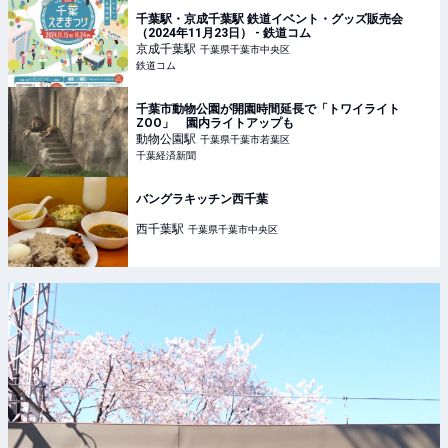
千葉駅・京成千葉駅 鉄道イベント・グッズ販売会
（2024年11月23日） - 鉄道コム
京成千葉
駅
千葉県千葉市中央区
鉄道コム
千葉市動物公園が開園時間延長で「トワイライト
ZOO」 園内ライトアップも
動物公園
駅
千葉県千葉市若葉区
千葉経済新聞
バングラキッチン西千葉
西千葉
駅
千葉県千葉市中央区