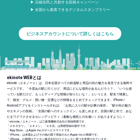
▶ 沿線住民と共創する投稿キャンペーン
▶ 全国から集客できるデジタルスタンプラリー
ビジネスアカウントについて詳しくはこちら
ekinote WEBとは
ekinote（エキノート）は、日本全国すべての鉄道駅と周辺の街の魅力を発見できる無料サ
ービスです。「今度あの駅に行くけど、周辺にどんな場所があるんだろう？」「いつも使
っている駅だけど、もっとディープな情報が知りたいな！」というとき、駅名で検索し
て、観光・グルメ・買い物・交通などの情報をまとめてチェックできます。iPhone /
Androidアプリをインストールすれば、「お気に入りの駅や記事の保存」「駅や街の魅力
やエキメシの投稿」「全国の駅へのチェックイン」も楽しめます。全国の駅と街で、あな
たをワクワクさせるセレンディピティ（素敵な偶然との出逢い）がありますように！
「ekinote／エキノート」は三菱電機株式会社の登録商標です。
「エキガタリ」「エキメシ」「エキ活」は商標登録出願中です。
「App Store」はApple Inc.のサービスマークです。
「iPhone」は米国およびその他の国で登録されたApple Inc.の商標です。
「iPhone」の商標はアイホン株式会社のライセンスに基づき使用されています。