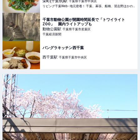
栄町(千葉県)
駅
千葉県千葉市中央区
リビング千葉Web - 地元密着！ 千葉、幕張、船橋、習志野ほかのグルメ、イベント、お出かけ、習い事情報
千葉市動物公園が開園時間延長で「トワイライト
ZOO」 園内ライトアップも
動物公園
駅
千葉県千葉市若葉区
千葉経済新聞
バングラキッチン西千葉
西千葉
駅
千葉県千葉市中央区