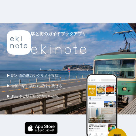
駅と街のガイドブックアプリ
▶ 駅と街の魅力やグルメを投稿
▶ 全国の駅に訪れた記録を残せる
▶ あらゆる駅と街の情報を確認