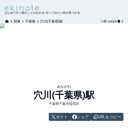
はじめて行く駅のことがわかる 行ってみたい街が見つかる
関東
千葉県
穴川(千葉県)駅
148
views
2
あながわ
穴川(千葉県)
駅
千葉県千葉市稲毛区
ポスト
シェア
URLをコピー