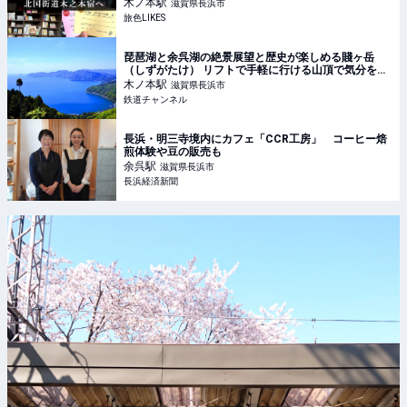
木ノ本
駅
滋賀県長浜市
旅色LIKES
琵琶湖と余呉湖の絶景展望と歴史が楽しめる賤ヶ岳
（しずがたけ） リフトで手軽に行ける山頂で気分をリ
フレッシュ（滋賀県 長浜市） | コラム | 鉄道チャンネ
木ノ本
駅
滋賀県長浜市
ル
鉄道チャンネル
長浜・明三寺境内にカフェ「CCR工房」 コーヒー焙
煎体験や豆の販売も
余呉
駅
滋賀県長浜市
長浜経済新聞