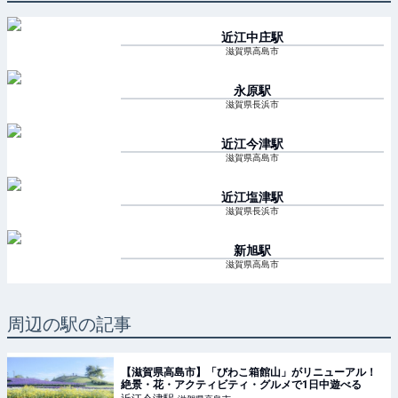
近江中庄
駅
滋賀県高島市
永原
駅
滋賀県長浜市
近江今津
駅
滋賀県高島市
近江塩津
駅
滋賀県長浜市
新旭
駅
滋賀県高島市
周辺の駅の記事
【滋賀県高島市】「びわこ箱館山」がリニューアル！
絶景・花・アクティビティ・グルメで1日中遊べる