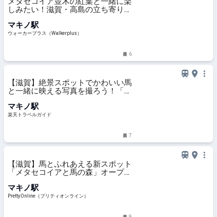
メタセコイア並木の紅葉と一緒に楽
しみたい！滋賀・高島の立ち寄りス
ポットを紹介｜ウォーカープラス
マキノ駅
ウォーカープラス（Walkerplus）
6
【滋賀】絶景スポットでかわいい馬
と一緒に映える写真を撮ろう！「メ
タセコイアと馬の森」の楽しみ方ガ
マキノ駅
イド 【楽天トラベル】
楽天トラベルガイド
7
【滋賀】馬とふれあえる新スポット
「メタセコイアと馬の森」オープン
| PrettyOnline
マキノ駅
PrettyOnline（プリティオンライン）
9