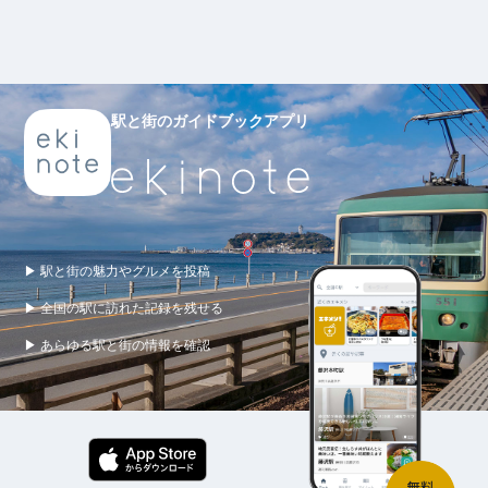
駅と街のガイドブックアプリ
▶ 駅と街の魅力やグルメを投稿
▶ 全国の駅に訪れた記録を残せる
▶ あらゆる駅と街の情報を確認