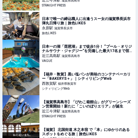
近江今津
駅
滋賀県高島市
STRAIGHT PRESS
日本で唯一の締込職人に出逢うスー女の滋賀県長浜市
弾丸日帰り旅｜旅色LIKES
永原
駅
滋賀県長浜市
旅色LIKES
日本一の湖「琵琶湖」まで徒歩1分！ “プール・オリジ
ナルサウナ・ジャグジー”を完備した最大17名まで宿泊
可能な貸別荘の魅力とは | VAGUE(ヴァーグ)
近江高島
駅
滋賀県高島市
VAGUE
【福井・敦賀】黒い塩パンが美味のコンテナベーカリ
ー「BAKERYS＋」｜シティリビングWeb
西敦賀
駅
福井県敦賀市
シティリビングWeb
【滋賀県高島市】「びわこ箱館山」がグリーンシーズ
ン営業開始！新たに「こいのぼりエリア」が誕生
近江今津
駅
滋賀県高島市
STRAIGHT PRESS
【滋賀】 北国街道 木之本宿 で「本」にゆかりのある
スポットをめぐる旅｜旅色LIKES