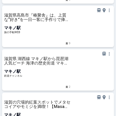
滋賀県高島市『椿聚舎』は、上質
な“好き”を一日一客に手作りで捧げ
る心づくしの宿｜旅の手帖WEB
マキノ駅
旅の手帖WEB
9
滋賀県 湖西線 マキノ駅から琵琶湖
人気ビーチ 海津の歴史街道 マキノ
高原 湖岸桜の絶景へ、港町の歴史
マキノ駅
と老舗がつくる絶品 極上シガリズ
ム時間！ 湖畔の超うま鮒寿し＆酒
鉄道チャンネル
蔵銘酒で滋賀グルメにハマるならい
まこ
2
滋賀の穴場的紅葉スポットでメタセ
コイアやモミジを満喫！【Masaの
関西カメラさんぽvol.36】｜るるぶ
マキノ駅
&more.