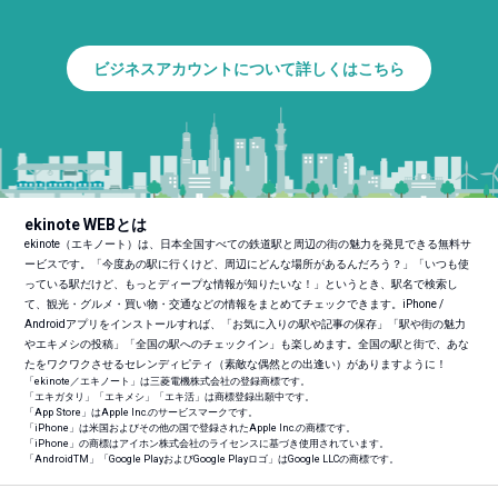
ビジネスアカウントについて詳しくはこちら
ekinote WEBとは
ekinote（エキノート）は、日本全国すべての鉄道駅と周辺の街の魅力を発見できる無料サ
ービスです。「今度あの駅に行くけど、周辺にどんな場所があるんだろう？」「いつも使
っている駅だけど、もっとディープな情報が知りたいな！」というとき、駅名で検索し
て、観光・グルメ・買い物・交通などの情報をまとめてチェックできます。iPhone /
Androidアプリをインストールすれば、「お気に入りの駅や記事の保存」「駅や街の魅力
やエキメシの投稿」「全国の駅へのチェックイン」も楽しめます。全国の駅と街で、あな
たをワクワクさせるセレンディピティ（素敵な偶然との出逢い）がありますように！
「ekinote／エキノート」は三菱電機株式会社の登録商標です。
「エキガタリ」「エキメシ」「エキ活」は商標登録出願中です。
「App Store」はApple Inc.のサービスマークです。
「iPhone」は米国およびその他の国で登録されたApple Inc.の商標です。
「iPhone」の商標はアイホン株式会社のライセンスに基づき使用されています。
「Android
TM
」「Google PlayおよびGoogle Playロゴ」はGoogle LLCの商標です。