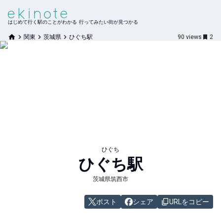
はじめて行く駅のことがわかる 行ってみたい街が見つかる
関東
茨城県
ひぐち駅
90
views
2
ひぐち
ひぐち
駅
茨城県筑西市
ポスト
シェア
URLをコピー