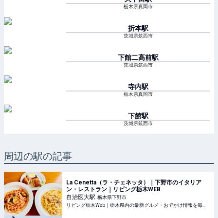
栃木県真岡市
折本
駅
茨城県筑西市
下館二高前
駅
茨城県筑西市
寺内
駅
栃木県真岡市
下館
駅
茨城県筑西市
周辺の駅の記事
La Cenetta（ラ・チェネッタ）｜下野市のイタリア
ン・レストラン｜リビング栃木WEB
自治医大
駅
栃木県下野市
リビング栃木Web｜栃木県内の最新グルメ・おでかけ情報を毎日配信！