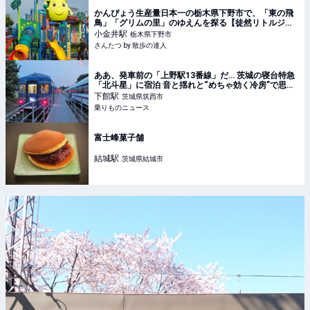
かんぴょう生産量日本一の栃木県下野市で、「東の飛
鳥」「グリムの里」のゆえんを探る【徒然リトルジャ
ーニー】｜さんたつ by 散歩の達人
小金井
駅
栃木県下野市
さんたつ by 散歩の達人
ああ、発車前の「上野駅13番線」だ… 茨城の寝台特急
「北斗星」に宿泊 音と揺れと“めちゃ効く冷房”で思い
出した!! | 乗りものニュース
下館
駅
茨城県筑西市
乗りものニュース
富士峰菓子舗
結城
駅
茨城県結城市