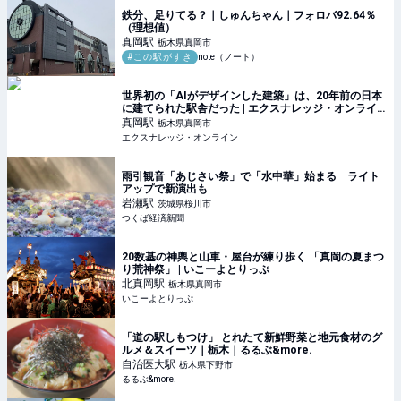
鉄分、足りてる？｜しゅんちゃん｜フォロバ92.64％
（理想値）
真岡
駅
栃木県真岡市
#この駅がすき
note（ノート）
世界初の「AIがデザインした建築」は、20年前の日本
に建てられた駅舎だった | エクスナレッジ・オンライ
ン｜知識が深まる、世界が広がる
真岡
駅
栃木県真岡市
エクスナレッジ・オンライン
雨引観音「あじさい祭」で「水中華」始まる ライト
アップで新演出も
岩瀬
駅
茨城県桜川市
つくば経済新聞
20数基の神輿と山車・屋台が練り歩く 「真岡の夏まつ
り荒神祭」 | いこーよとりっぷ
北真岡
駅
栃木県真岡市
いこーよとりっぷ
「道の駅しもつけ」 とれたて新鮮野菜と地元食材のグ
ルメ＆スイーツ｜栃木｜るるぶ&more.
自治医大
駅
栃木県下野市
るるぶ&more.