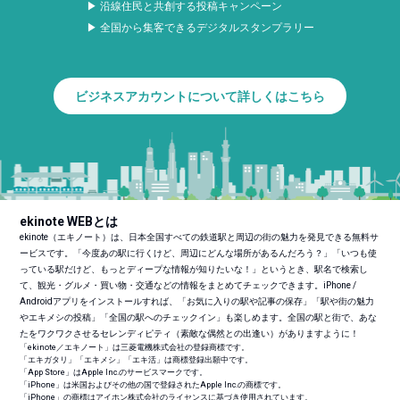
▶ 沿線住民と共創する投稿キャンペーン
▶ 全国から集客できるデジタルスタンプラリー
ビジネスアカウントについて詳しくはこちら
ekinote WEBとは
ekinote（エキノート）は、日本全国すべての鉄道駅と周辺の街の魅力を発見できる無料サ
ービスです。「今度あの駅に行くけど、周辺にどんな場所があるんだろう？」「いつも使
っている駅だけど、もっとディープな情報が知りたいな！」というとき、駅名で検索し
て、観光・グルメ・買い物・交通などの情報をまとめてチェックできます。iPhone /
Androidアプリをインストールすれば、「お気に入りの駅や記事の保存」「駅や街の魅力
やエキメシの投稿」「全国の駅へのチェックイン」も楽しめます。全国の駅と街で、あな
たをワクワクさせるセレンディピティ（素敵な偶然との出逢い）がありますように！
「ekinote／エキノート」は三菱電機株式会社の登録商標です。
「エキガタリ」「エキメシ」「エキ活」は商標登録出願中です。
「App Store」はApple Inc.のサービスマークです。
「iPhone」は米国およびその他の国で登録されたApple Inc.の商標です。
「iPhone」の商標はアイホン株式会社のライセンスに基づき使用されています。