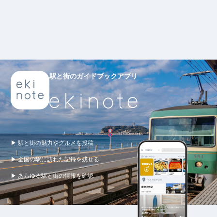
駅と街のガイドブックアプリ
▶ 駅と街の魅力やグルメを投稿
▶ 全国の駅に訪れた記録を残せる
▶ あらゆる駅と街の情報を確認