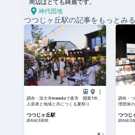
周辺はとても綺麗です。
神代団地
つつじヶ丘
駅の記事をもっとみ
調布・深大寺meedoで夜市 開業1年、
調布・つ
入居者と地域と共につくる夏祭り
理団体の
つつじヶ丘駅
つつじ
調布経済新聞
調布経済
3