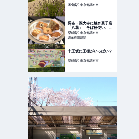
国領
駅
東京都調布市
調布・深大寺に焼き菓子店
「八花」 そば粉使い、月
3日ほど営業
柴崎
駅
東京都調布市
調布経済新聞
十王坂に王様がいっぱい？
柴崎
駅
東京都調布市