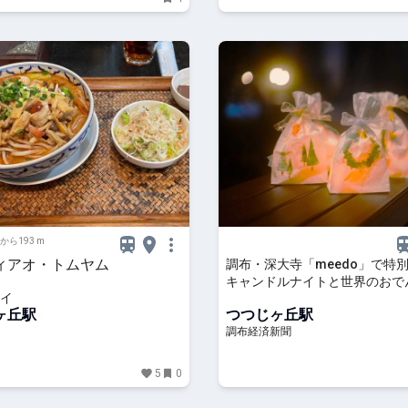
から193 m
ィアオ・トムヤム
調布・深大寺「meedo」で
キャンドルナイトと世界のおで
イ
ヶ丘駅
つつじヶ丘駅
調布経済新聞
5
0