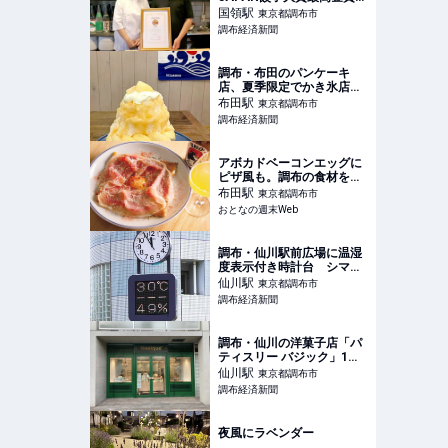
昨年の水餃子部門に続き
国領
駅
東京都調布市
調布経済新聞
調布・布田のパンケーキ
店、夏季限定でかき氷店
に 鉄板前の灼熱地獄を回
布田
駅
東京都調布市
避
調布経済新聞
アボカドベーコンエッグに
ピザ風も。調布の食材を活
かしたガレット専門店
布田
駅
東京都調布市
『Oklm』は引き出し豊富
おとなの週末Web
調布・仙川駅前広場に温湿
度表示付き時計台 シマダ
ハウス創業者が寄贈
仙川
駅
東京都調布市
調布経済新聞
調布・仙川の洋菓子店「パ
ティスリー バジック」1周
年 感謝フェアも
仙川
駅
東京都調布市
調布経済新聞
夜風にラベンダー