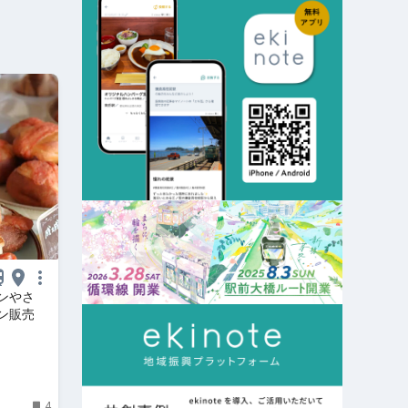
ンやさ
ン販売
4