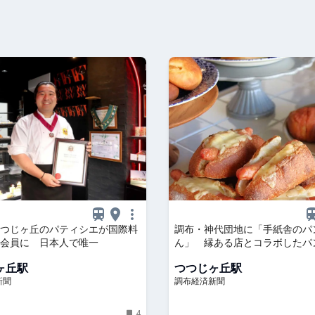
る
つじヶ丘のパティシエが国際料
調布・神代団地に「手紙舎のパ
会員に 日本人で唯一
ん」 縁ある店とコラボしたパ
ヶ丘駅
つつじヶ丘駅
新聞
調布経済新聞
4