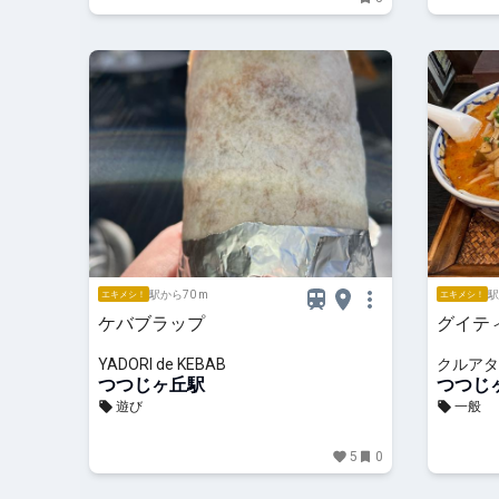
駅から70 m
駅
エキメシ！
エキメシ！
ケバブラップ
グイテ
YADORI de KEBAB
クルアタ
つつじヶ丘駅
つつじ
遊び
一般
5
0