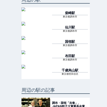
柴崎
駅
東京都調布市
仙川
駅
東京都調布市
国領
駅
東京都調布市
布田
駅
東京都調布市
千歳烏山
駅
東京都世田谷区
周辺の駅の記事
調布・国領「吉春」、
JAPAN餃子大賞最高金賞