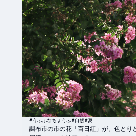
#うふふなちょうふ
#自然
#夏
調布市の市の花「百日紅」が、色とり