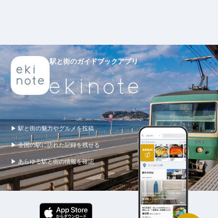
駅と街のガイドブックアプリ
▶ 駅と街の魅力やグルメを投稿
▶ 全国の駅に訪れた記録を残せる
▶ あらゆる駅と街の情報を確認