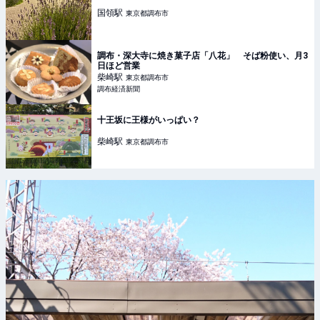
国領
駅
東京都調布市
調布・深大寺に焼き菓子店「八花」 そば粉使い、月3
日ほど営業
柴崎
駅
東京都調布市
調布経済新聞
十王坂に王様がいっぱい？
柴崎
駅
東京都調布市