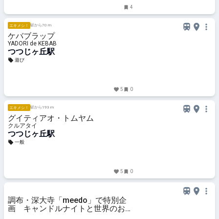
4
駅から70 m
エキメシ！
ケバブラップ
YADORI de KEBAB
つつじヶ丘駅
遊び
5
0
駅から193 m
エキメシ！
グイティアオ・トムヤム
クルアタイ
つつじヶ丘駅
一般
5
0
調布・深大寺「meedo」で特別企
画 キャンドルナイトと世界のおで
ん