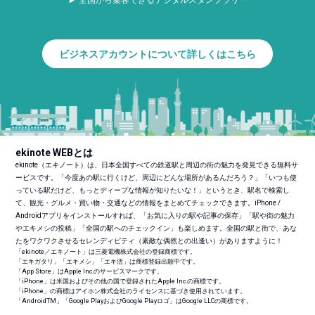
▶ 全国から集客できるデジタルスタンプラリー
ビジネスアカウントについて詳しくはこちら
ekinote WEBとは
ekinote（エキノート）は、日本全国すべての鉄道駅と周辺の街の魅力を発見できる無料サ
ービスです。「今度あの駅に行くけど、周辺にどんな場所があるんだろう？」「いつも使
っている駅だけど、もっとディープな情報が知りたいな！」というとき、駅名で検索し
て、観光・グルメ・買い物・交通などの情報をまとめてチェックできます。iPhone /
Androidアプリをインストールすれば、「お気に入りの駅や記事の保存」「駅や街の魅力
やエキメシの投稿」「全国の駅へのチェックイン」も楽しめます。全国の駅と街で、あな
たをワクワクさせるセレンディピティ（素敵な偶然との出逢い）がありますように！
「ekinote／エキノート」は三菱電機株式会社の登録商標です。
「エキガタリ」「エキメシ」「エキ活」は商標登録出願中です。
「App Store」はApple Inc.のサービスマークです。
「iPhone」は米国およびその他の国で登録されたApple Inc.の商標です。
「iPhone」の商標はアイホン株式会社のライセンスに基づき使用されています。
「Android
TM
」「Google PlayおよびGoogle Playロゴ」はGoogle LLCの商標です。