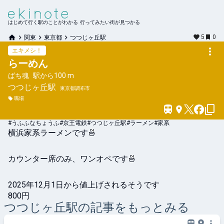
はじめて行く駅のことがわかる 行ってみたい街が見つかる
5
0
関東
東京都
つつじヶ丘駅
エキメシ！
らーめん
ばち魂
駅から
100 m
つつじヶ丘
駅
東京都調布市
職場
#うふふなちょうふ#京王電鉄#つつじヶ丘駅#ラーメン#家系
横浜家系ラーメンです🍜

カウンター席のみ、ワンオペです🍜

2025年12月1日から値上げされるそうです
800円
つつじヶ丘
駅の記事をもっとみる