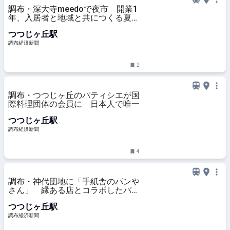
調布・深大寺meedoで夜市 開業1
年、入居者と地域と共につくる夏祭
り
つつじヶ丘駅
調布経済新聞
2
調布・つつじヶ丘のパティシエが国
際料理団体の会員に 日本人で唯一
つつじヶ丘駅
調布経済新聞
4
調布・神代団地に「手紙舎のパンや
さん」 縁ある店とコラボしたパン
販売
つつじヶ丘駅
調布経済新聞