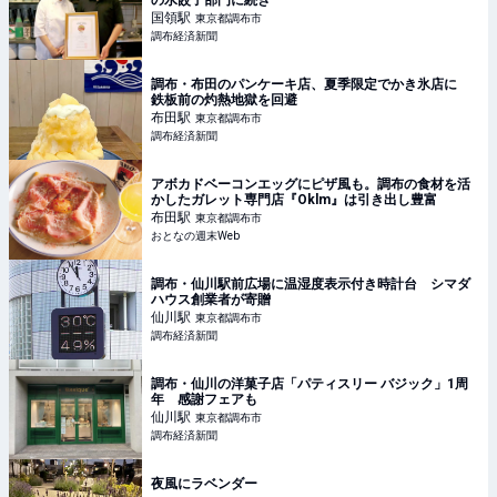
の水餃子部門に続き
国領
駅
東京都調布市
調布経済新聞
調布・布田のパンケーキ店、夏季限定でかき氷店に
鉄板前の灼熱地獄を回避
布田
駅
東京都調布市
調布経済新聞
アボカドベーコンエッグにピザ風も。調布の食材を活
かしたガレット専門店『Oklm』は引き出し豊富
布田
駅
東京都調布市
おとなの週末Web
調布・仙川駅前広場に温湿度表示付き時計台 シマダ
ハウス創業者が寄贈
仙川
駅
東京都調布市
調布経済新聞
調布・仙川の洋菓子店「パティスリー バジック」1周
年 感謝フェアも
仙川
駅
東京都調布市
調布経済新聞
夜風にラベンダー