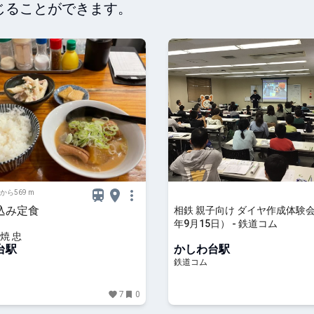
じることができます。
から569 m
込み定食
相鉄 親子向け ダイヤ作成体験会
年9月15日） - 鉄道コム
焼 忠
台駅
かしわ台駅
鉄道コム
7
0