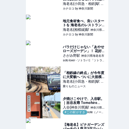
設、神奈川フィル協力 | カ
海老名(小田急・相鉄)
駅
神
ナロコ by 神奈川新聞
カナロコ by 神奈川新聞
奈川県海老名市
地元食材食べ、良いスター
トを 海老名のレストラン、
週末限定の朝ブッフェ | カ
海老名(相模線)
駅
神奈川県海
ナロコ by 神奈川新聞
カナロコ by 神奈川新聞
老名市
バラだけじゃない「あやせ
ローズガーデン」！ 花好き
必訪の11テーマ庭園を歩く
さがみ野
駅
神奈川県海老名市
| soto lover - ソトラバ
soto lover - ソトラバ | 「ソトラバ」は外遊びとアウトドア愛好家の架け橋になるウェブメディアです
「相鉄線の終点」が今年度
に大変貌へ ついに大規模改
良工事が竣工 ホームドアも
海老名(小田急・相鉄)
駅
神
設置 | 乗りものニュース
乗りものニュース
奈川県海老名市
夕焼けこやけで、入谷駅。
｜吉谷友尋 Tomohiro
Yoshitani
入谷(神奈川県)
駅
神奈川県座
#この駅がすき
note（ノート）
間市
【海老名】ビナガーデンズ
パーチの人気店3店でハシ