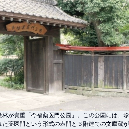
敷林が貴重「今福薬医門公園」。この公園には、珍
れた薬医門という形式の表門と３階建ての文庫蔵が