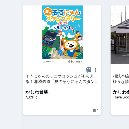
そうにゃんのミニサコッシュがもらえ
相鉄本線
る！ 相模鉄道「夏のそうにゃんスタンプ
様々な情
ラリー2024」
旅行を探
かしわ台駅
かしわ
(Travel
ASCII.jp
TravelBoo
1