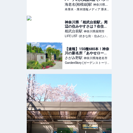
ゴ酒★立ち飲み企画「海老
海老名(相模線)
駅
神奈川県海
名パーチ横丁」9月17日ス
本厚木・厚木情報メディア 厚木らぼ
老名市
タート♪ | 本厚木・厚木情報
メディア 厚木らぼ
神奈川県「相武台前駅」周
辺の住みやすさは？在住歴
5年の私がほのぼのした街
相武台前
駅
神奈川県座間市
の魅力を紹介 - LIFE LIST -
LIFE LIST - 好きな街・住みたい街・私の街
好きな街・住みたい街・私
の街
【速報】150種680本！神奈
川の新名所「あやせローズ
ガーデン」“世界を旅す
さがみ野
駅
神奈川県海老名市
る”バラ園の見どころ完全ガ
GardenStory (ガーデンストーリー)
イド