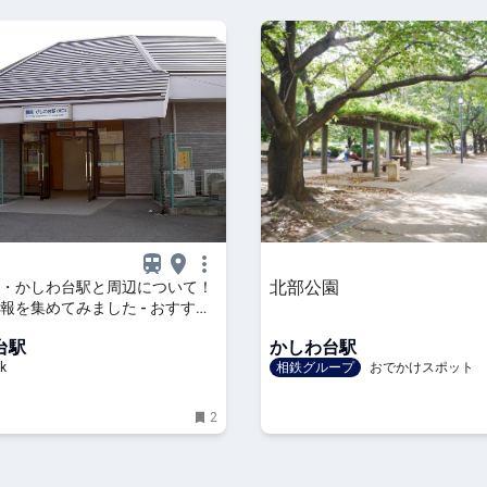
北部公園
・かしわ台駅と周辺について！
報を集めてみました - おすすめ
すならトラベルブック
台駅
かしわ台駅
Book)
k
相鉄グループ
おでかけスポット
2