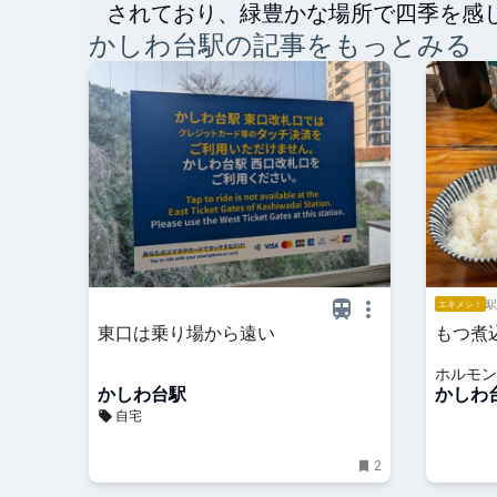
されており、緑豊かな場所で四季を感
かしわ台
駅の記事をもっとみる
駅
エキメシ！
東口は乗り場から遠い
もつ煮
ホルモン
かしわ台駅
かしわ
自宅
2