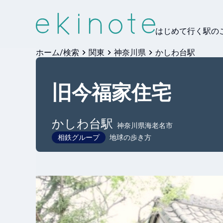
はじめて行く駅の
ホーム/検索
関東
神奈川県
かしわ台駅
旧今福家住宅
かしわ台
駅
神奈川県海老名市
相鉄グループ
地球の歩き方