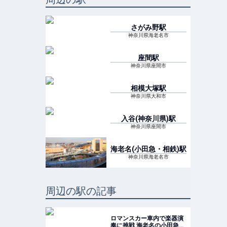
さがみ野
駅
神奈川県海老名市
座間
駅
神奈川県座間市
相模大塚
駅
神奈川県大和市
入谷(神奈川県)
駅
神奈川県座間市
海老名(小田急・相鉄)
駅
神奈川県海老名市
周辺の駅の記事
ロマンスカー車内で楽器演
奏に挑戦 海老名の小田急施