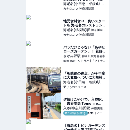
設、神奈川フィル協力 | カ
海老名(小田急・相鉄)
駅
神
ナロコ by 神奈川新聞
カナロコ by 神奈川新聞
奈川県海老名市
地元食材食べ、良いスター
トを 海老名のレストラン、
週末限定の朝ブッフェ | カ
海老名(相模線)
駅
神奈川県海
ナロコ by 神奈川新聞
カナロコ by 神奈川新聞
老名市
バラだけじゃない「あやせ
ローズガーデン」！ 花好き
必訪の11テーマ庭園を歩く
さがみ野
駅
神奈川県海老名市
| soto lover - ソトラバ
soto lover - ソトラバ | 「ソトラバ」は外遊びとアウトドア愛好家の架け橋になるウェブメディアです
「相鉄線の終点」が今年度
に大変貌へ ついに大規模改
良工事が竣工 ホームドアも
海老名(小田急・相鉄)
駅
神
設置 | 乗りものニュース
乗りものニュース
奈川県海老名市
夕焼けこやけで、入谷駅。
｜吉谷友尋 Tomohiro
Yoshitani
入谷(神奈川県)
駅
神奈川県座
#この駅がすき
note（ノート）
間市
【海老名】ビナガーデンズ
パーチの人気店3店でハシ