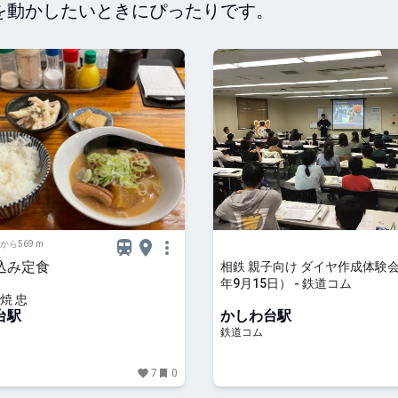
を動かしたいときにぴったりです。
から569 m
込み定食
相鉄 親子向け ダイヤ作成体験会
年9月15日） - 鉄道コム
焼 忠
台駅
かしわ台駅
鉄道コム
7
0