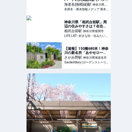
ゴ酒★立ち飲み企画「海老
海老名(相模線)
駅
神奈川県海
名パーチ横丁」9月17日ス
本厚木・厚木情報メディア 厚木らぼ
老名市
タート♪ | 本厚木・厚木情報
メディア 厚木らぼ
神奈川県「相武台前駅」周
辺の住みやすさは？在住歴
5年の私がほのぼのした街
相武台前
駅
神奈川県座間市
の魅力を紹介 - LIFE LIST -
LIFE LIST - 好きな街・住みたい街・私の街
好きな街・住みたい街・私
の街
【速報】150種680本！神奈
川の新名所「あやせローズ
ガーデン」“世界を旅す
さがみ野
駅
神奈川県海老名市
る”バラ園の見どころ完全ガ
GardenStory (ガーデンストーリー)
イド