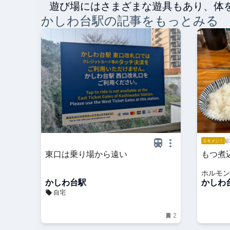
遊び場にはさまざまな遊具もあり、体
かしわ台
駅の記事をもっとみる
駅
エキメシ！
東口は乗り場から遠い
もつ煮
ホルモン
かしわ台駅
かしわ
自宅
2