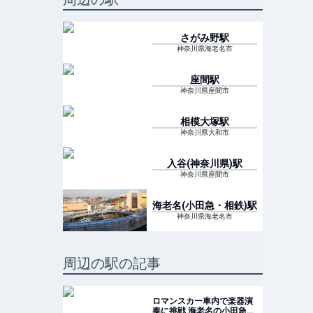
さがみ野
駅
神奈川県海老名市
座間
駅
神奈川県座間市
相模大塚
駅
神奈川県大和市
入谷(神奈川県)
駅
神奈川県座間市
海老名(小田急・相鉄)
駅
神奈川県海老名市
周辺の駅の記事
ロマンスカー車内で楽器演
奏に挑戦 海老名の小田急施