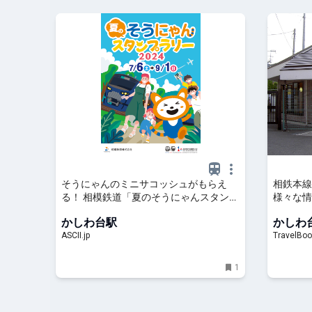
そうにゃんのミニサコッシュがもらえ
相鉄本線
る！ 相模鉄道「夏のそうにゃんスタンプ
様々な情
ラリー2024」
旅行を探
かしわ台駅
かしわ
(Travel
ASCII.jp
TravelBoo
1