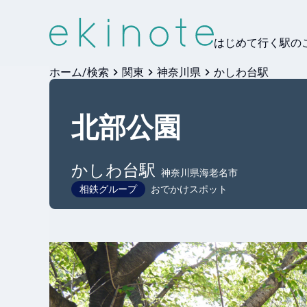
はじめて行く駅の
ホーム/検索
関東
神奈川県
かしわ台駅
北部公園
かしわ台
駅
神奈川県海老名市
相鉄グループ
おでかけスポット