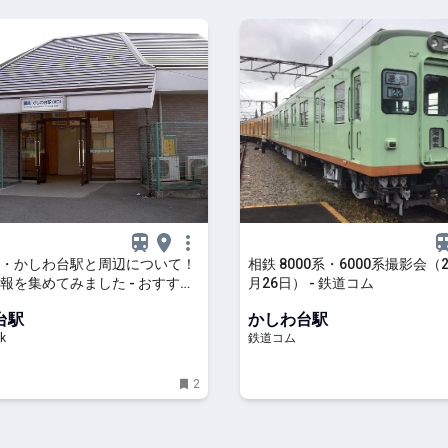
・かしわ台駅と周辺について！
相鉄 8000系・6000系撮影会（2
報を集めてみました - おすすめ
月26日） - 鉄道コム
すならトラベルブック
台駅
かしわ台駅
Book)
k
鉄道コム
2