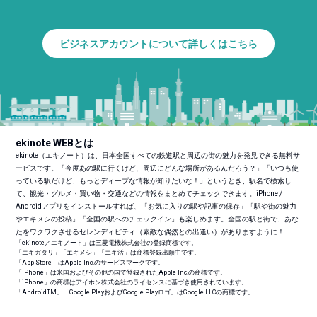
ビジネスアカウントについて詳しくはこちら
ekinote WEBとは
ekinote（エキノート）は、日本全国すべての鉄道駅と周辺の街の魅力を発見できる無料サ
ービスです。「今度あの駅に行くけど、周辺にどんな場所があるんだろう？」「いつも使
っている駅だけど、もっとディープな情報が知りたいな！」というとき、駅名で検索し
て、観光・グルメ・買い物・交通などの情報をまとめてチェックできます。iPhone /
Androidアプリをインストールすれば、「お気に入りの駅や記事の保存」「駅や街の魅力
やエキメシの投稿」「全国の駅へのチェックイン」も楽しめます。全国の駅と街で、あな
たをワクワクさせるセレンディピティ（素敵な偶然との出逢い）がありますように！
「ekinote／エキノート」は三菱電機株式会社の登録商標です。
「エキガタリ」「エキメシ」「エキ活」は商標登録出願中です。
「App Store」はApple Inc.のサービスマークです。
「iPhone」は米国およびその他の国で登録されたApple Inc.の商標です。
「iPhone」の商標はアイホン株式会社のライセンスに基づき使用されています。
「Android
TM
」「Google PlayおよびGoogle Playロゴ」はGoogle LLCの商標です。