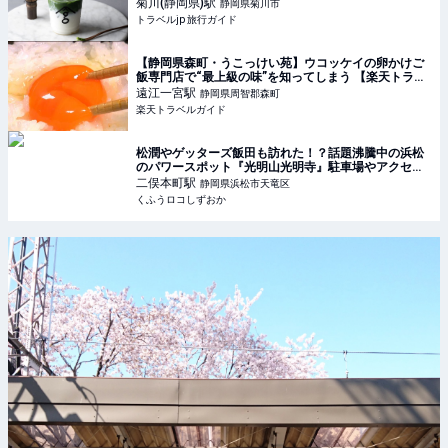
菊川(静岡県)
駅
静岡県菊川市
トラベルjp 旅行ガイド
【静岡県森町・うこっけい苑】ウコッケイの卵かけご
飯専門店で“最上級の味”を知ってしまう 【楽天トラベ
ル】
遠江一宮
駅
静岡県周智郡森町
楽天トラベルガイド
松潤やゲッターズ飯田も訪れた！？話題沸騰中の浜松
のパワースポット『光明山光明寺』駐車場やアクセ
ス・ご利益をご紹介【2024最新】 | くふうロコしずお
二俣本町
駅
静岡県浜松市天竜区
か
くふうロコしずおか