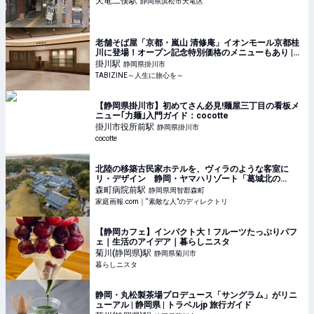
天竜二俣
駅
静岡県浜松市天竜区
老舗そば屋「京都・嵐山 清修庵」イオンモール京都桂
川に登場！オープン記念特別価格のメニューもあり |
TABIZINE～人生に旅心を～
掛川
駅
静岡県掛川市
TABIZINE～人生に旅心を～
【静岡県掛川市】初めてさん必見!麺屋三丁目の看板メ
ニュー｢力麺｣入門ガイド：cocotte
掛川市役所前
駅
静岡県掛川市
cocotte
北陸の移築古民家ホテルを、ヴィラのような客室に
リ・デザイン 静岡・ヤマハリゾート「葛城北の
丸」 ※宿泊プレゼントあり | 家庭画報.com｜“素敵な
森町病院前
駅
静岡県周智郡森町
人”のディレクトリ
家庭画報.com｜“素敵な人”のディレクトリ
【静岡カフェ】インパクト大！フルーツたっぷりパフ
ェ｜生活のアイデア｜暮らしニスタ
菊川(静岡県)
駅
静岡県菊川市
暮らしニスタ
静岡・丸松製茶場プロデュース「サングラム」がリニ
ューアル | 静岡県 | トラベルjp 旅行ガイド