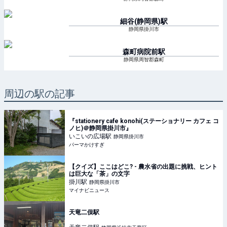
細谷(静岡県)
駅
静岡県掛川市
森町病院前
駅
静岡県周智郡森町
周辺の駅の記事
『stationery cafe konohi(ステーショナリー カフェ コ
ノヒ)＠静岡県掛川市』
いこいの広場
駅
静岡県掛川市
パーマかけすぎ
【クイズ】ここはどこ? - 農水省の出題に挑戦、ヒント
は巨大な「茶」の文字
掛川
駅
静岡県掛川市
マイナビニュース
天竜二俣駅