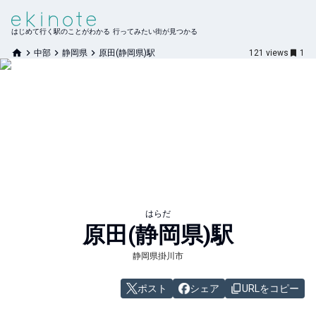
はじめて行く駅のことがわかる 行ってみたい街が見つかる
中部
静岡県
原田(静岡県)駅
121
views
1
はらだ
原田(静岡県)
駅
静岡県掛川市
ポスト
シェア
URLをコピー