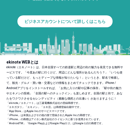
ビジネスアカウントについて詳しくはこちら
ekinote WEBとは
ekinote（エキノート）は、日本全国すべての鉄道駅と周辺の街の魅力を発見できる無料サ
ービスです。「今度あの駅に行くけど、周辺にどんな場所があるんだろう？」「いつも使
っている駅だけど、もっとディープな情報が知りたいな！」というとき、駅名で検索し
て、観光・グルメ・買い物・交通などの情報をまとめてチェックできます。iPhone /
Androidアプリをインストールすれば、「お気に入りの駅や記事の保存」「駅や街の魅力
やエキメシの投稿」「全国の駅へのチェックイン」も楽しめます。全国の駅と街で、あな
たをワクワクさせるセレンディピティ（素敵な偶然との出逢い）がありますように！
「ekinote／エキノート」は三菱電機株式会社の登録商標です。
「エキガタリ」「エキメシ」「エキ活」は商標登録出願中です。
「App Store」はApple Inc.のサービスマークです。
「iPhone」は米国およびその他の国で登録されたApple Inc.の商標です。
「iPhone」の商標はアイホン株式会社のライセンスに基づき使用されています。
「Android
TM
」「Google PlayおよびGoogle Playロゴ」はGoogle LLCの商標です。