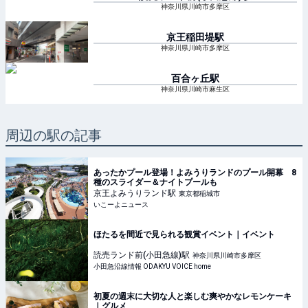
神奈川県川崎市多摩区
京王稲田堤
駅
神奈川県川崎市多摩区
百合ヶ丘
駅
神奈川県川崎市麻生区
周辺の駅の記事
あったかプール登場！よみうりランドのプール開幕 8
種のスライダー＆ナイトプールも
京王よみうりランド
駅
東京都稲城市
いこーよニュース
ほたるを間近で見られる観賞イベント｜イベント
読売ランド前(小田急線)
駅
神奈川県川崎市多摩区
小田急沿線情報 ODAKYU VOICE home
初夏の週末に大切な人と楽しむ爽やかなレモンケーキ
｜グルメ