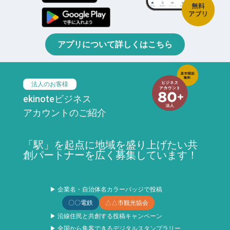
アプリについて詳しくはこちら
法人のお客様
ekinoteビジネス
アカウントのご紹介
「駅」を起点に地域を盛り上げたい共
創パートナーを広く募集しています！
▶ 企業名・自治体名カラーバッジで投稿
〇〇電鉄
△△市観光協会
▶ 沿線住民と共創する投稿キャンペーン
▶ 全国から集客できるデジタルスタンプラリー