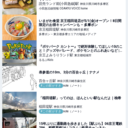
読売ランド前(小田急線)
駅
神奈川県川崎市多摩区
小田急沿線情報 ODAKYU VOICE home
いまがわ食堂 京王稲田堤店が5/1(金)オープン！8日間
限定のお得キャンペーンも – 多摩ポン
京王稲田堤
駅
神奈川県川崎市多摩区
多摩ポン – 東京都多摩エリアの地域メディア
『ポケパーク カントー』で絶対体験してほしい10のこ
と！グッズやパレード、ポケモンとのふれあいなど |
るるぶKids
京王よみうりランド
駅
東京都稲城市
るるぶKids
表参道の10m、3分の百合ヶ丘｜ナナメ
百合ヶ丘
駅
神奈川県川崎市麻生区
#この駅がすき
note（ノート）
「稲田堤駅」ってのは、ほんといい駅なんだよ｜柚希
稲田堤
駅
神奈川県川崎市多摩区
#この駅がすき
note（ノート）
15年ぶりに通勤路を歩きました【駅ぶら】06京王電鉄
296 相模原線16 | コラム | 鉄道チャンネル