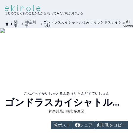
はじめて行く駅のことがわかる 行ってみたい街が見つかる
61
関
神奈川
ゴンドラスカイシャトルよみうりランドステイショ
東
県
ン駅
views
ごんどらすかいしゃとるよみうりらんどすていしょん
ゴンドラスカイシャトルよみうりランドステイション
神奈川県川崎市多摩区
ポスト
シェア
URLをコピー