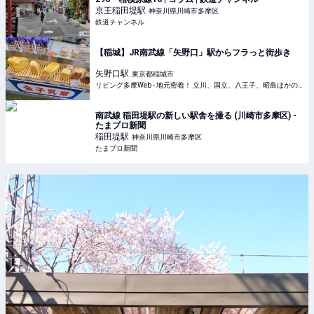
京王稲田堤
駅
神奈川県川崎市多摩区
鉄道チャンネル
【稲城】JR南武線「矢野口」駅からフラっと街歩き
矢野口
駅
東京都稲城市
リビング多摩Web - 地元密着！ 立川、国立、八王子、昭島ほかのグルメ、イベント、お出かけ、習い事情報
南武線 稲田堤駅の新しい駅舎を撮る (川崎市多摩区) -
たまプロ新聞
稲田堤
駅
神奈川県川崎市多摩区
たまプロ新聞