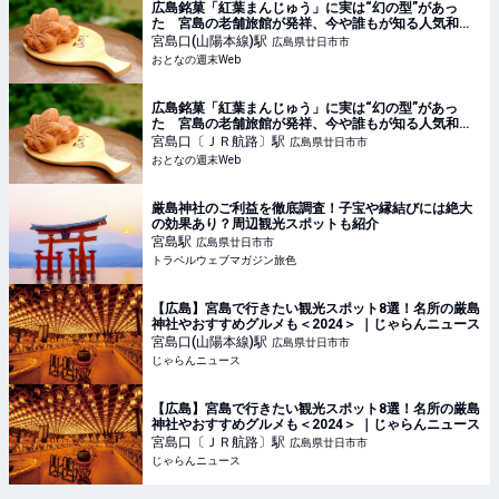
広島銘菓「紅葉まんじゅう」に実は“幻の型”があっ
た 宮島の老舗旅館が発祥、今や誰もが知る人気和菓
子になった背景に迫る - おとなの週末Web
宮島口(山陽本線)
駅
広島県廿日市市
おとなの週末Web
広島銘菓「紅葉まんじゅう」に実は“幻の型”があっ
た 宮島の老舗旅館が発祥、今や誰もが知る人気和菓
子になった背景に迫る - おとなの週末Web
宮島口〔ＪＲ航路〕
駅
広島県廿日市市
おとなの週末Web
厳島神社のご利益を徹底調査！子宝や縁結びには絶大
の効果あり？周辺観光スポットも紹介
宮島
駅
広島県廿日市市
トラベルウェブマガジン旅色
【広島】宮島で行きたい観光スポット8選！名所の厳島
神社やおすすめグルメも＜2024＞ ｜じゃらんニュース
宮島口(山陽本線)
駅
広島県廿日市市
じゃらんニュース
【広島】宮島で行きたい観光スポット8選！名所の厳島
神社やおすすめグルメも＜2024＞ ｜じゃらんニュース
宮島口〔ＪＲ航路〕
駅
広島県廿日市市
じゃらんニュース