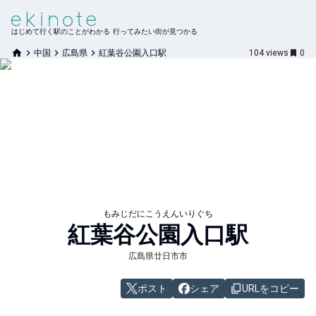
はじめて行く駅のことがわかる 行ってみたい街が見つかる
中国
広島県
紅葉谷公園入口駅
104
views
0
もみじだにこうえんいりぐち
紅葉谷公園入口
駅
広島県廿日市市
ポスト
シェア
URLをコピー