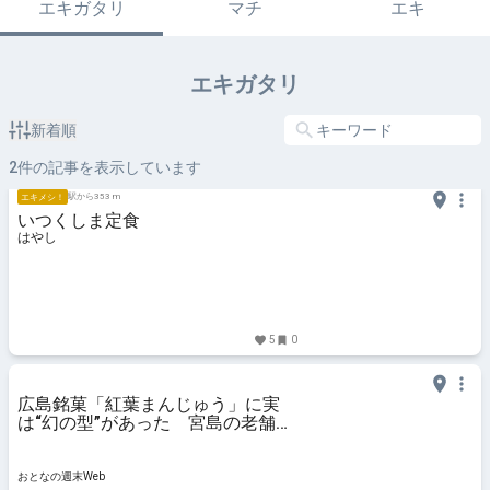
エキガタリ
マチ
エキ
エキガタリ
新着順
2
件の記事を表示しています
駅から353 m
エキメシ！
いつくしま定食
はやし
5
0
広島銘菓「紅葉まんじゅう」に実
は“幻の型”があった 宮島の老舗旅
館が発祥、今や誰もが知る人気和菓
子になった背景に迫る - おとなの週
末Web
おとなの週末Web