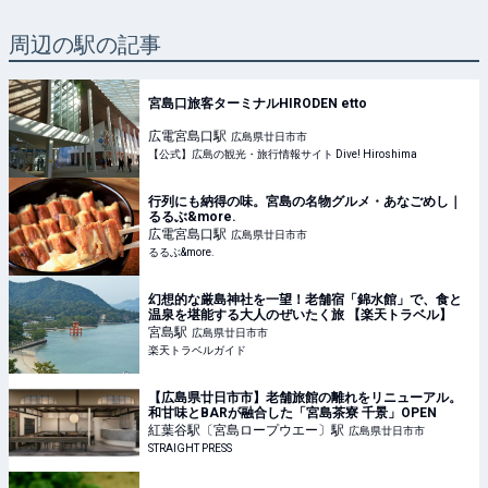
周辺の駅の記事
宮島口旅客ターミナルHIRODEN etto
広電宮島口
駅
広島県廿日市市
【公式】広島の観光・旅行情報サイト Dive! Hiroshima
行列にも納得の味。宮島の名物グルメ・あなごめし｜
るるぶ&more.
広電宮島口
駅
広島県廿日市市
るるぶ&more.
幻想的な厳島神社を一望！老舗宿「錦水館」で、食と
温泉を堪能する大人のぜいたく旅 【楽天トラベル】
宮島
駅
広島県廿日市市
楽天トラベルガイド
【広島県廿日市市】老舗旅館の離れをリニューアル。
和甘味とBARが融合した「宮島茶寮 千景」OPEN
紅葉谷駅〔宮島ロープウエー〕
駅
広島県廿日市市
STRAIGHT PRESS