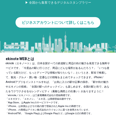
▶ 全国から集客できるデジタルスタンプラリー
ビジネスアカウントについて詳しくはこちら
ekinote WEBとは
ekinote（エキノート）は、日本全国すべての鉄道駅と周辺の街の魅力を発見できる無料サ
ービスです。「今度あの駅に行くけど、周辺にどんな場所があるんだろう？」「いつも使
っている駅だけど、もっとディープな情報が知りたいな！」というとき、駅名で検索し
て、観光・グルメ・買い物・交通などの情報をまとめてチェックできます。iPhone /
Androidアプリをインストールすれば、「お気に入りの駅や記事の保存」「駅や街の魅力
やエキメシの投稿」「全国の駅へのチェックイン」も楽しめます。全国の駅と街で、あな
たをワクワクさせるセレンディピティ（素敵な偶然との出逢い）がありますように！
「ekinote／エキノート」は三菱電機株式会社の登録商標です。
「エキガタリ」「エキメシ」「エキ活」は商標登録出願中です。
「App Store」はApple Inc.のサービスマークです。
「iPhone」は米国およびその他の国で登録されたApple Inc.の商標です。
「iPhone」の商標はアイホン株式会社のライセンスに基づき使用されています。
「Android
TM
」「Google PlayおよびGoogle Playロゴ」はGoogle LLCの商標です。