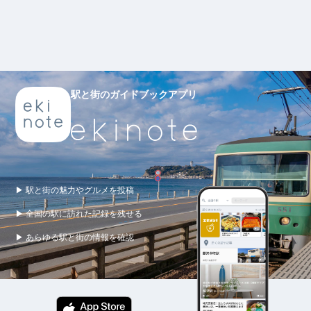
駅と街のガイドブックアプリ
▶ 駅と街の魅力やグルメを投稿
▶ 全国の駅に訪れた記録を残せる
▶ あらゆる駅と街の情報を確認