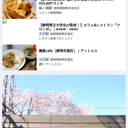
VOLANTランチ
狐ヶ崎
駅
静岡県静岡市清水区
リビング静岡Web
【静岡県立大学生が取材！】カフェ&レストラン『ク
ロンボ』｜event・news
古庄
駅
静岡県静岡市葵区
しずてつ未来プロジェクト
園庭cafe［静岡市葵区］｜アットエス
古庄
駅
静岡県静岡市葵区
@S［アットエス］