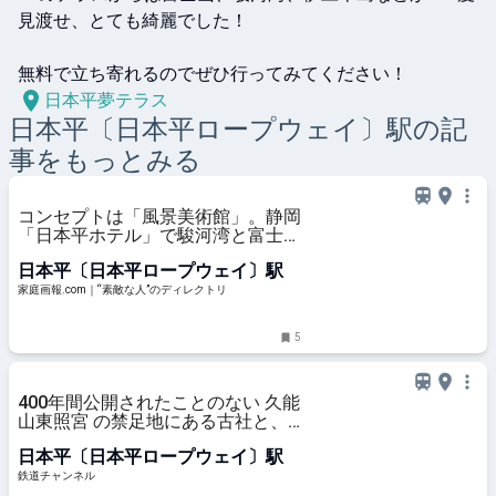
見渡せ、とても綺麗でした！

無料で立ち寄れるのでぜひ行ってみてください！
日本平夢テラス
日本平〔日本平ロープウェイ〕
駅の記
事をもっとみる
コンセプトは「風景美術館」。静岡
「日本平ホテル」で駿河湾と富士山
の絶景を一望 | 家庭画報.com｜“素
日本平〔日本平ロープウェイ〕駅
敵な人”のディレクトリ
家庭画報.com｜“素敵な人”のディレクトリ
5
400年間公開されたことのない 久能
山東照宮 の禁足地にある古社と、
富士山を望む 日本平ホテルでの絶
日本平〔日本平ロープウェイ〕駅
景カフェタイム（静岡県） | コラム
| 鉄道チャンネル
鉄道チャンネル