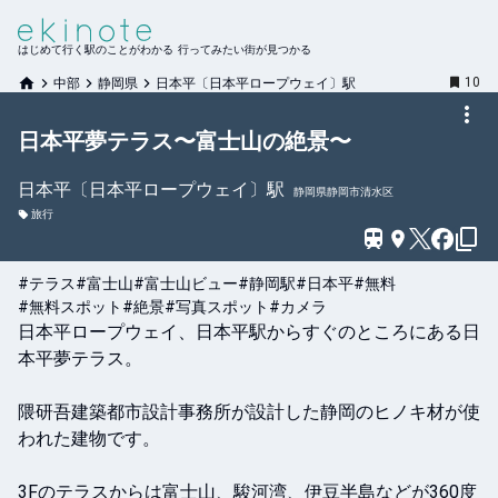
はじめて行く駅のことがわかる 行ってみたい街が見つかる
10
中部
静岡県
日本平〔日本平ロープウェイ〕駅
日本平夢テラス〜富士山の絶景〜
日本平〔日本平ロープウェイ〕
駅
静岡県静岡市清水区
旅行
#テラス
#富士山
#富士山ビュー
#静岡駅
#日本平
#無料
#無料スポット
#絶景
#写真スポット
#カメラ
日本平ロープウェイ、日本平駅からすぐのところにある日
本平夢テラス。

隈研吾建築都市設計事務所が設計した静岡のヒノキ材が使
われた建物です。

3Fのテラスからは富士山、駿河湾、伊豆半島などが360度