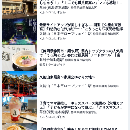
しちゃう！」「ミニでも満足度高い」ママも感動！キ
ッズスペースも完備♡ | くふうロコしずおか
草薙(東海道本線)
駅
静岡県静岡市清水区
くふうロコしずおか
最新ライトアップが美しすぎる……国宝【久能山東照
宮】幻想的な“折り紙アート”にうっとり♡夜間特別拝
観「光彩-IRODORI-」開催◎限定御朱印も！ | くふう
久能山〔日本平ロープウェイ〕
駅
静岡県静岡市駿河区
ロコしずおか
くふうロコしずおか
【静岡県静岡市・麺や厨】県内トップクラスの人気店
で「うっ鶏そば」春には新展開“フードホール” 【楽天
トラベル】
県総合運動場
駅
静岡県静岡市駿河区
楽天トラベルガイド
久能山東照宮〜家康公ゆかりの地〜
久能山〔日本平ロープウェイ〕
駅
静岡県静岡市駿河区
子育てママ激推し！キッズスペース完備の【穴場カフ
ェ】「子どもが夢中になって遊ぶ」「クリスマスメニ
ューはもうすぐ終了（泣）」 | くふうロコしずおか
草薙(東海道本線)
駅
静岡県静岡市清水区
くふうロコしずおか
【静岡市清水区】噛みしめるほど美味LE CHAMP