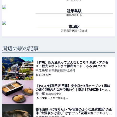
祖母島
駅
群馬県渋川市
市城
駅
群馬県吾妻郡中之条町
周辺の駅の記事
【群馬】四万温泉ってどんなところ？ 泉質・アクセ
ス・観光スポットまで徹底ガイド｜るるぶ&more.
中之条
駅
群馬県吾妻郡中之条町
るるぶ&more.
【わらび餅専門店 門藤】安中店が6月オープン！風味
の違う3種のきな粉で味わう｜群馬 | TABIZINE～人生
に旅心を～
安中
駅
群馬県安中市
TABIZINE～人生に旅心を～
榛名山帰りに寄りたい “宇宙船のような温泉施設” の正
体 “生源泉かけ流し” がすごい「花湯スカイテルメリゾ
ート」【山帰り、今日はどこでととのう？ vol.5】｜ト