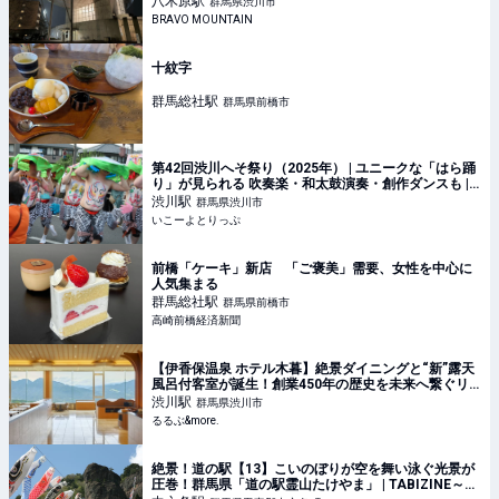
八木原
駅
群馬県渋川市
ラベル｜山帰り、今日はどこでととの
BRAVO MOUNTAIN
十紋字
群馬総社
駅
群馬県前橋市
第42回渋川へそ祭り（2025年） | ユニークな「はら踊
り」が見られる 吹奏楽・和太鼓演奏・創作ダンスも |
群馬県渋川市 | いこーよとりっぷ
渋川
駅
群馬県渋川市
いこーよとりっぷ
前橋「ケーキ」新店 「ご褒美」需要、女性を中心に
人気集まる
群馬総社
駅
群馬県前橋市
高崎前橋経済新聞
【伊香保温泉 ホテル木暮】絶景ダイニングと“新”露天
風呂付客室が誕生！創業450年の歴史を未来へ繋ぐリ
ニューアル｜るるぶ&more.
渋川
駅
群馬県渋川市
るるぶ&more.
絶景！道の駅【13】こいのぼりが空を舞い泳ぐ光景が
圧巻！群馬県「道の駅霊山たけやま」 | TABIZINE～人