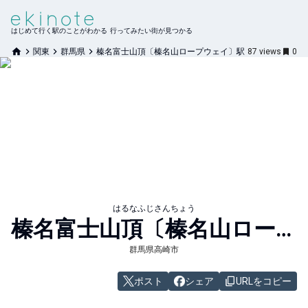
はじめて行く駅のことがわかる 行ってみたい街が見つかる
関東
群馬県
榛名富士山頂〔榛名山ロープウェイ〕駅
87
views
0
はるなふじさんちょう
榛名富士山頂〔榛名山ロープウェイ〕
群馬県高崎市
ポスト
シェア
URLをコピー