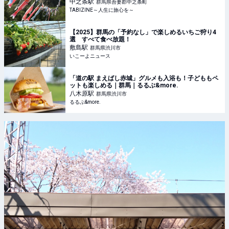
生に旅心を～
中之条
駅
群馬県吾妻郡中之条町
TABIZINE～人生に旅心を～
【2025】群馬の「予約なし」で楽しめるいちご狩り4
選 すべて食べ放題！
敷島
駅
群馬県渋川市
いこーよニュース
「道の駅 まえばし赤城」グルメも入浴も！子どももペ
ットも楽しめる｜群馬｜るるぶ&more.
八木原
駅
群馬県渋川市
るるぶ&more.