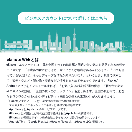
ビジネスアカウントについて詳しくはこちら
ekinote WEBとは
ekinote（エキノート）は、日本全国すべての鉄道駅と周辺の街の魅力を発見できる無料サ
ービスです。「今度あの駅に行くけど、周辺にどんな場所があるんだろう？」「いつも使
っている駅だけど、もっとディープな情報が知りたいな！」というとき、駅名で検索し
て、観光・グルメ・買い物・交通などの情報をまとめてチェックできます。iPhone /
Androidアプリをインストールすれば、「お気に入りの駅や記事の保存」「駅や街の魅力
やエキメシの投稿」「全国の駅へのチェックイン」も楽しめます。全国の駅と街で、あな
たをワクワクさせるセレンディピティ（素敵な偶然との出逢い）がありますように！
「ekinote／エキノート」は三菱電機株式会社の登録商標です。
「エキガタリ」「エキメシ」「エキ活」は商標登録出願中です。
「App Store」はApple Inc.のサービスマークです。
「iPhone」は米国およびその他の国で登録されたApple Inc.の商標です。
「iPhone」の商標はアイホン株式会社のライセンスに基づき使用されています。
「Android
TM
」「Google PlayおよびGoogle Playロゴ」はGoogle LLCの商標です。