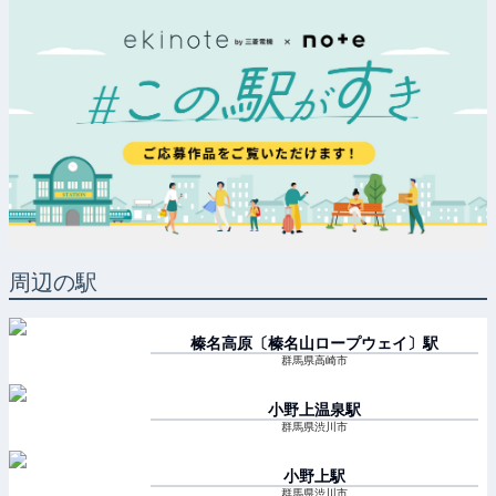
周辺の駅
榛名高原〔榛名山ロープウェイ〕
駅
群馬県高崎市
小野上温泉
駅
群馬県渋川市
小野上
駅
群馬県渋川市