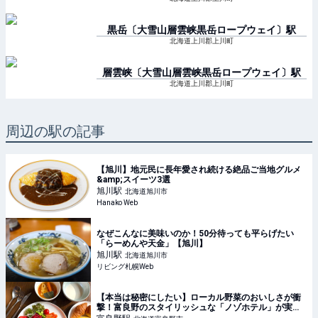
黒岳〔大雪山層雲峡黒岳ロープウェイ〕
駅
北海道上川郡上川町
層雲峡〔大雪山層雲峡黒岳ロープウェイ〕
駅
北海道上川郡上川町
周辺の駅の記事
【旭川】地元民に長年愛され続ける絶品ご当地グルメ
&amp;スイーツ3選
旭川
駅
北海道旭川市
Hanako Web
なぜこんなに美味いのか！50分待っても平らげたい
「らーめんや天金」【旭川】
旭川
駅
北海道旭川市
リビング札幌Web
【本当は秘密にしたい】ローカル野菜のおいしさが衝
撃！富良野のスタイリッシュな「ノゾホテル」が実は
コスパ抜群 | TABIZINE～人生に旅心を～