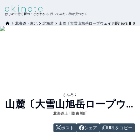
はじめて行く駅のことがわかる 行ってみたい街が見つかる
北海道・東北
北海道
山麓〔大雪山旭岳ロープウェイ〕駅
48
views
0
さんろく
山麓〔大雪山旭岳ロープウェイ〕
北海道上川郡東川町
ポスト
シェア
URLをコピー