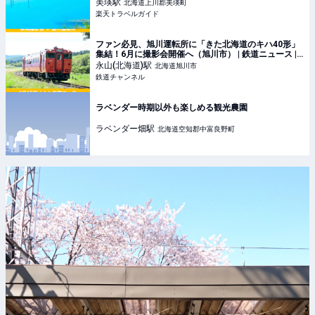
美瑛
駅
北海道上川郡美瑛町
楽天トラベルガイド
ファン必見、旭川運転所に「きた北海道のキハ40形」
集結！6月に撮影会開催へ（旭川市） | 鉄道ニュース |
鉄道チャンネル
永山(北海道)
駅
北海道旭川市
鉄道チャンネル
ラベンダー時期以外も楽しめる観光農園
ラベンダー畑
駅
北海道空知郡中富良野町