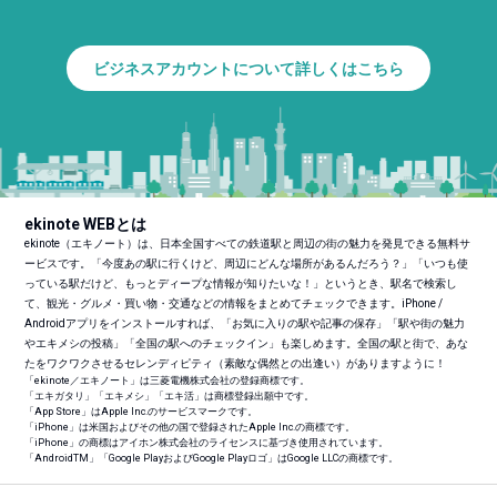
ビジネスアカウントについて詳しくはこちら
ekinote WEBとは
ekinote（エキノート）は、日本全国すべての鉄道駅と周辺の街の魅力を発見できる無料サ
ービスです。「今度あの駅に行くけど、周辺にどんな場所があるんだろう？」「いつも使
っている駅だけど、もっとディープな情報が知りたいな！」というとき、駅名で検索し
て、観光・グルメ・買い物・交通などの情報をまとめてチェックできます。iPhone /
Androidアプリをインストールすれば、「お気に入りの駅や記事の保存」「駅や街の魅力
やエキメシの投稿」「全国の駅へのチェックイン」も楽しめます。全国の駅と街で、あな
たをワクワクさせるセレンディピティ（素敵な偶然との出逢い）がありますように！
「ekinote／エキノート」は三菱電機株式会社の登録商標です。
「エキガタリ」「エキメシ」「エキ活」は商標登録出願中です。
「App Store」はApple Inc.のサービスマークです。
「iPhone」は米国およびその他の国で登録されたApple Inc.の商標です。
「iPhone」の商標はアイホン株式会社のライセンスに基づき使用されています。
「Android
TM
」「Google PlayおよびGoogle Playロゴ」はGoogle LLCの商標です。