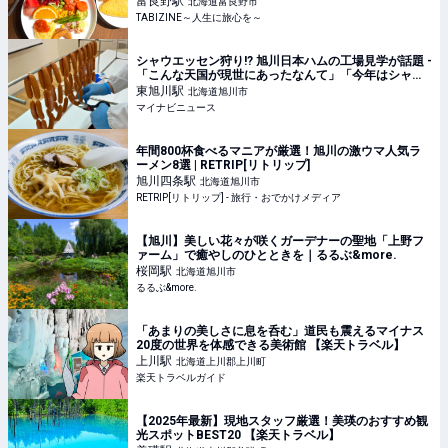
富良野
駅
北海道富良野市
TABIZINE～人生に旅心を～
シャウエッセン狩り!? 旭川日本ハムの工場見学が話題 -
「こんな天国が現世にあったなんて」「今年はシャウ
狩りにするかー!!!」と1.9万いいね集まる
東旭川
駅
北海道旭川市
マイナビニュース
年間800杯食べるマニアが厳選！旭川の激ウマ人気ラ
ーメン8選 | RETRIP[リトリップ]
旭川四条
駅
北海道旭川市
RETRIP[リトリップ] - 旅行・おでかけメディア
【旭川】美しい花々が咲くガーデナーの聖地「上野フ
ァーム」で癒やしのひとときを｜るるぶ&more.
桜岡
駅
北海道旭川市
るるぶ&more.
「あまりの美しさに息を呑む」道民も震えるマイナス
20度の世界を体感できる美術館 【楽天トラベル】
上川
駅
北海道上川郡上川町
楽天トラベルガイド
【2025年最新】現地スタッフ厳選！美瑛のおすすめ観
光スポットBEST20 【楽天トラベル】