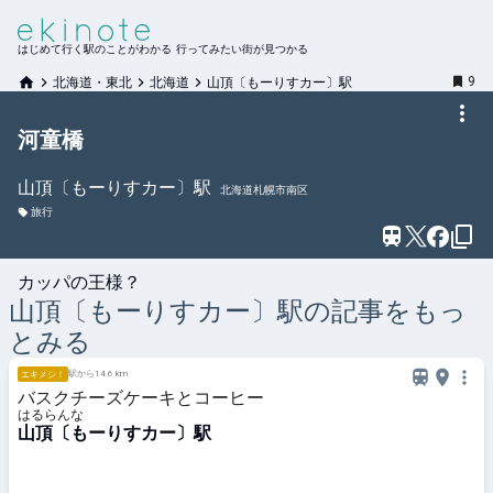
はじめて行く駅のことがわかる 行ってみたい街が見つかる
9
北海道・東北
北海道
山頂〔もーりすカー〕駅
河童橋
山頂〔もーりすカー〕
駅
北海道札幌市南区
旅行
カッパの王様？
山頂〔もーりすカー〕
駅の記事をもっ
とみる
駅から14.6 km
エキメシ！
バスクチーズケーキとコーヒー
はるらんな
山頂〔もーりすカー〕駅