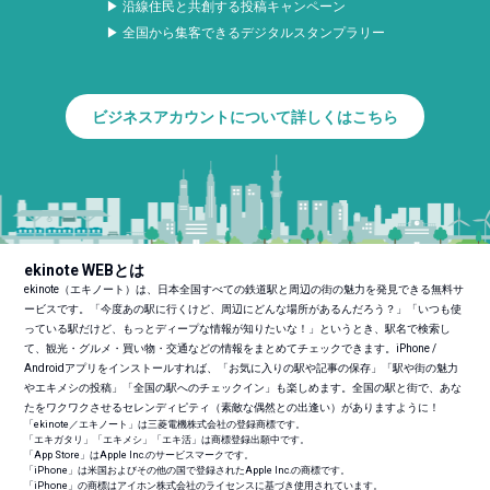
▶ 沿線住民と共創する投稿キャンペーン
▶ 全国から集客できるデジタルスタンプラリー
ビジネスアカウントについて詳しくはこちら
ekinote WEBとは
ekinote（エキノート）は、日本全国すべての鉄道駅と周辺の街の魅力を発見できる無料サ
ービスです。「今度あの駅に行くけど、周辺にどんな場所があるんだろう？」「いつも使
っている駅だけど、もっとディープな情報が知りたいな！」というとき、駅名で検索し
て、観光・グルメ・買い物・交通などの情報をまとめてチェックできます。iPhone /
Androidアプリをインストールすれば、「お気に入りの駅や記事の保存」「駅や街の魅力
やエキメシの投稿」「全国の駅へのチェックイン」も楽しめます。全国の駅と街で、あな
たをワクワクさせるセレンディピティ（素敵な偶然との出逢い）がありますように！
「ekinote／エキノート」は三菱電機株式会社の登録商標です。
「エキガタリ」「エキメシ」「エキ活」は商標登録出願中です。
「App Store」はApple Inc.のサービスマークです。
「iPhone」は米国およびその他の国で登録されたApple Inc.の商標です。
「iPhone」の商標はアイホン株式会社のライセンスに基づき使用されています。