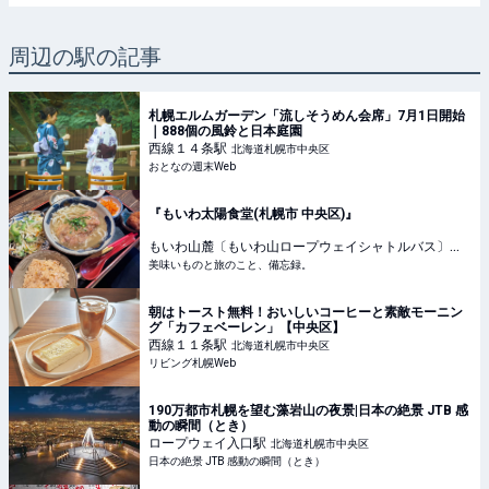
周辺の駅の記事
札幌エルムガーデン「流しそうめん会席」7月1日開始
｜888個の風鈴と日本庭園
西線１４条
駅
北海道札幌市中央区
おとなの週末Web
『もいわ太陽食堂(札幌市 中央区)』
もいわ山麓〔もいわ山ロープウェイシャトルバス〕
駅
美味いものと旅のこと、備忘録。
北海道札幌市中央区
朝はトースト無料！おいしいコーヒーと素敵モーニン
グ「カフェベーレン」【中央区】
西線１１条
駅
北海道札幌市中央区
リビング札幌Web
190万都市札幌を望む藻岩山の夜景|日本の絶景 JTB 感
動の瞬間（とき）
ロープウェイ入口
駅
北海道札幌市中央区
日本の絶景 JTB 感動の瞬間（とき）