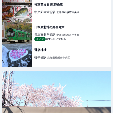
根室花まる 南25条店
中央図書館前
駅
北海道札幌市中央区
日本最北端の路面電車
電車事業所前
駅
北海道札幌市中央区
江ノ電
旅する江ノ電担当
彌彦神社
幌平橋
駅
北海道札幌市中央区