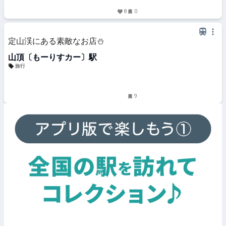
8
0
定山渓にある素敵なお店⛄️
山頂〔もーりすカー〕駅
旅行
9