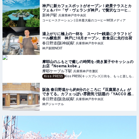
神戸に新カフェスポットがオープン！絶景テラスとカ
フェ＆バー「ザ・ヴェランダ神戸」で贅沢なコーヒー
タイムを | コーヒーステーション
新神戸
駅
兵庫県神戸市中央区
コーヒーステーション | 日本最大級のコーヒーWEBメディア
湯上がりに極上の一杯を スーパー銭湯にクラフトビ
ール醸造所 神戸に10月オープン、飲食店に先行出荷
春日野道(阪神線)
駅
兵庫県神戸市中央区
神戸新聞NEXT
摩耶山のふもとで癒しの時間を♪焼き菓子やキッシュの
お店『Noema.kobe.』
摩耶ケーブル下
駅
兵庫県神戸市灘区
Kiss PRESS
Kiss PRESS(キッスプレス) | 街を、もっと楽しもう
阪急 春日野道から約8分のところに『豆腐屋さん』が
できてる。カフェっぽい雰囲気で話題の「YACCO 感
じのよい豆富店」2号店 | 神戸ジャーナル
春日野道(阪急線)
駅
兵庫県神戸市中央区
神戸ジャーナル