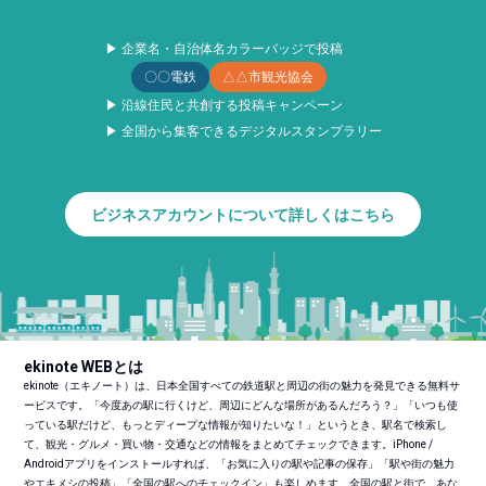
▶ 企業名・自治体名カラーバッジで投稿
〇〇電鉄
△△市観光協会
▶ 沿線住民と共創する投稿キャンペーン
▶ 全国から集客できるデジタルスタンプラリー
ビジネスアカウントについて詳しくはこちら
ekinote WEBとは
ekinote（エキノート）は、日本全国すべての鉄道駅と周辺の街の魅力を発見できる無料サ
ービスです。「今度あの駅に行くけど、周辺にどんな場所があるんだろう？」「いつも使
っている駅だけど、もっとディープな情報が知りたいな！」というとき、駅名で検索し
て、観光・グルメ・買い物・交通などの情報をまとめてチェックできます。iPhone /
Androidアプリをインストールすれば、「お気に入りの駅や記事の保存」「駅や街の魅力
やエキメシの投稿」「全国の駅へのチェックイン」も楽しめます。全国の駅と街で、あな