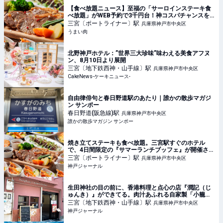
【食べ放題ニュース】至福の「サーロインステーキ食
べ放題」がWEB予約で3千円台！神コスパチャンスを
見逃すな～!! - うまい肉
三宮〔ポートライナー〕
駅
兵庫県神戸市中央区
うまい肉
北野神戸ホテル：”世界三大珍味”味わえる美食アフヌ
ン、8月10日より展開
三宮〔地下鉄西神・山手線〕
駅
兵庫県神戸市中央区
CakeNews-ケーキニュース-
自由律俳句と春日野道駅のあたり｜誰かの散歩マガジ
ン サンポー
春日野道(阪急線)
駅
兵庫県神戸市中央区
誰かの散歩マガジン サンポー
焼き立てステーキも食べ放題。三宮駅すぐのホテル
で、4日間限定の『サマーランチブッフェ』が開催され
るみたい | 神戸ジャーナル
三宮〔ポートライナー〕
駅
兵庫県神戸市中央区
神戸ジャーナル
生田神社の目の前に、香港料理と点心の店『潤記（じ
ゅんき）』ができてる。肉汁あふれる自家製「小籠
包」 | 神戸ジャーナル
三宮〔地下鉄西神・山手線〕
駅
兵庫県神戸市中央区
神戸ジャーナル