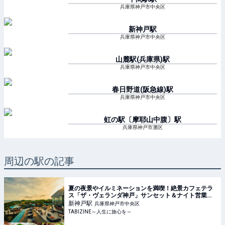
兵庫県神戸市中央区
新神戸
駅
兵庫県神戸市中央区
山麓駅(兵庫県)
駅
兵庫県神戸市中央区
春日野道(阪急線)
駅
兵庫県神戸市中央区
虹の駅〔摩耶山中腹〕
駅
兵庫県神戸市灘区
周辺の駅の記事
夏の夜景やイルミネーションを満喫！絶景カフェテラ
ス「ザ・ヴェランダ神戸」サンセット＆ナイト営業を
開催中｜神戸布引ハーブ園 | TABIZINE～人生に旅心を
新神戸
駅
兵庫県神戸市中央区
～
TABIZINE～人生に旅心を～