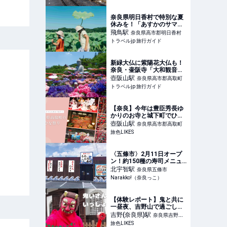
奈良県明日香村で特別な夏
休みを！「あすかのサマバ
ケ」が開催決定 | 奈良県 | ト
飛鳥
駅
奈良県高市郡明日香村
ラベルjp 旅行ガイド
トラベルjp 旅行ガイド
新緑大仏に紫陽花大仏も！
奈良・壷阪寺「大和観音あ
ぢさゐ回廊」 | 奈良県 | トラ
壺阪山
駅
奈良県高市郡高取町
ベルjp 旅行ガイド
トラベルjp 旅行ガイド
【奈良】今年は豊臣秀長ゆ
かりのお寺と城下町でひな
祭り！ 壷阪寺（つぼさかで
壺阪山
駅
奈良県高市郡高取町
ら）の「大雛曼荼羅（だい
旅色LIKES
ひなまんだら）」と「高取
城下 町家のひな祭り」｜旅
色LIKES
〈五條市〉2月11日オープ
ン！約150種の寿司メニュ
ー（海鮮にぎり とれとれ寿
北宇智
駅
奈良県五條市
司） | 奈良の地域密着型・
Narakko!（奈良っこ）
総合情報サイト Narakko!
（奈良っこ）
【体験レポート】鬼と共に
一昼夜、吉野山で過ごして
きた。日本で唯一の金峯山
吉野(奈良県)
駅
奈良県吉野郡
寺の「節分会・鬼の祭典」
旅色LIKES
吉野町