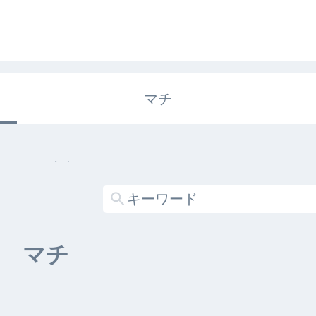
マチ
エキガタリ
する記事がありません
マチ