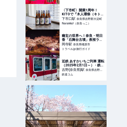
について｜旅色LIKES
〈下市町〉開業1周年！
KITOで『木人環祭（キトワ
サイ）』開催（7/5.6） | 奈
下市口
駅
奈良県吉野郡大淀町
良の地域密着型・総合情報
Narakko!（奈良っこ）
サイト Narakko!（奈良っ
こ）
幽玄の世界へ！奈良・明日
香「石舞台古墳」夜桜ライ
トアップ | 奈良県 | トラベル
岡寺
駅
奈良県橿原市
jp 旅行ガイド
トラベルjp 旅行ガイド
近鉄 あすかいちご列車 運転
（2025年2月1日～） - 鉄道
コム
吉野(奈良県)
駅
奈良県吉野郡
鉄道コム
吉野町