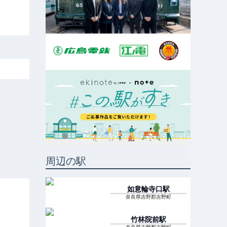
周辺の駅
如意輪寺口
駅
奈良県吉野郡吉野町
竹林院前
駅