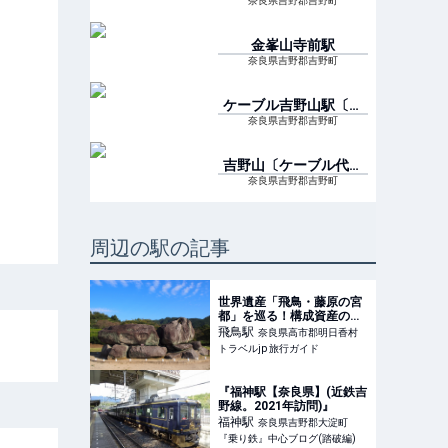
奈良県吉野郡吉野町
金峯山寺前
駅
奈良県吉野郡吉野町
ケーブル吉野山駅〔奥
千本口線〕
駅
奈良県吉野郡吉野町
吉野山〔ケーブル代行
バス〕
駅
奈良県吉野郡吉野町
周辺の駅の記事
世界遺産「飛鳥・藤原の宮
都」を巡る！構成資産の見
どころまとめ | トラベルjp
飛鳥
駅
奈良県高市郡明日香村
旅行ガイド
トラベルjp 旅行ガイド
『福神駅【奈良県】(近鉄吉
野線。2021年訪問)』
福神
駅
奈良県吉野郡大淀町
『乗り鉄』中心ブログ(踏破編)