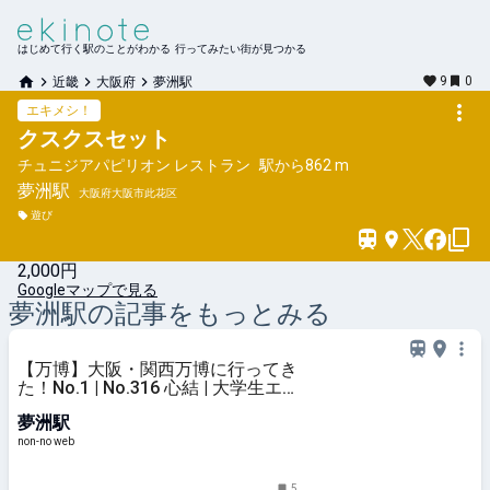
はじめて行く駅のことがわかる 行ってみたい街が見つかる
9
0
近畿
大阪府
夢洲駅
エキメシ！
クスクスセット
チュニジアパピリオン レストラン
駅から
862 m
夢洲
駅
大阪府大阪市此花区
遊び
2,000円
Googleマップで見る
夢洲
駅の記事をもっとみる
【万博】大阪・関西万博に行ってき
た！No.1 | No.316 心結 | 大学生エ
ディターズ | non-no web
夢洲駅
non-no web
5