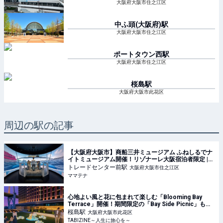
大阪府大阪市住之江区
中ふ頭(大阪府)
駅
大阪府大阪市住之江区
ポートタウン西
駅
大阪府大阪市住之江区
桜島
駅
大阪府大阪市此花区
周辺の駅の記事
【大阪府大阪市】商船三井ミュージアム ふねしるでナ
イトミュージアム開催！リゾナーレ大阪宿泊者限定 |
ママテナ
トレードセンター前
駅
大阪府大阪市住之江区
ママテナ
心地よい風と花に包まれて楽しむ「Blooming Bay
Terrace」開催！期間限定の「Bay Side Picnic」も｜
リーベルホテル大阪
桜島
駅
大阪府大阪市此花区
TABIZINE～人生に旅心を～