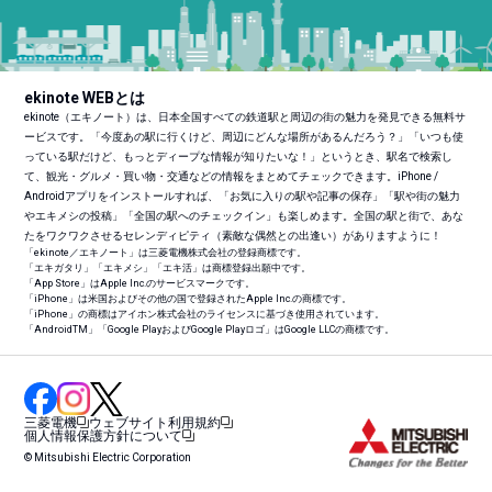
ekinote WEBとは
ekinote（エキノート）は、日本全国すべての鉄道駅と周辺の街の魅力を発見できる無料サ
ービスです。「今度あの駅に行くけど、周辺にどんな場所があるんだろう？」「いつも使
っている駅だけど、もっとディープな情報が知りたいな！」というとき、駅名で検索し
て、観光・グルメ・買い物・交通などの情報をまとめてチェックできます。iPhone /
Androidアプリをインストールすれば、「お気に入りの駅や記事の保存」「駅や街の魅力
やエキメシの投稿」「全国の駅へのチェックイン」も楽しめます。全国の駅と街で、あな
たをワクワクさせるセレンディピティ（素敵な偶然との出逢い）がありますように！
「ekinote／エキノート」は三菱電機株式会社の登録商標です。
「エキガタリ」「エキメシ」「エキ活」は商標登録出願中です。
「App Store」はApple Inc.のサービスマークです。
「iPhone」は米国およびその他の国で登録されたApple Inc.の商標です。
「iPhone」の商標はアイホン株式会社のライセンスに基づき使用されています。
「Android
TM
」「Google PlayおよびGoogle Playロゴ」はGoogle LLCの商標です。
三菱電機
ウェブサイト利用規約
個人情報保護方針について
© Mitsubishi Electric Corporation