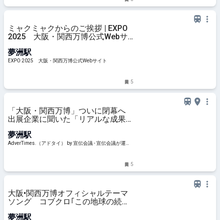
ミャクミャクからのご挨拶 | EXPO
2025 大阪・関西万博公式Webサ
イト
夢洲駅
EXPO 2025 大阪・関西万博公式Webサイト
5
「大阪・関西万博」ついに閉幕へ
出展企業に聞いた「リアルな成果」
と称賛の声、成功事例まとめ
夢洲駅
AdverTimes.（アドタイ） by 宣伝会議 - 宣伝会議が運営
する、広告界のニュース＆情報プラットフォーム「Adve
rTimes.（アドタイ）」
5
大阪•関西万博オフィシャルテーマ
ソング コブクロ｢この地球の続き
を｣ MUSIC VIDEO ～ミャクミャ
夢洲駅
ク ダンスver～