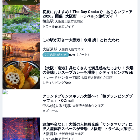
初夏におすすめ！The Day Osakaで「あじさいフェア
2026」開催 | 大阪府 | トラベルjp 旅行ガイド
桜島
駅
大阪府大阪市此花区
トラベルjp 旅行ガイド
この駅が好きー大阪港｜永遠 撓｜とわ たわわ
大阪港
駅
大阪府大阪市港区
#この駅がすき
note（ノート）
【大阪・南港】具だくさんで満足感もたっぷり！ 穴場
の美味しいスープカレーを堪能｜シティリビングWeb
トレードセンター前
駅
大阪府大阪市住之江区
シティリビングWeb
グランドプリンスホテル大阪ベイ「桜グランピングブ
ッフェ」 - OZmall
中ふ頭(大阪府)
駅
大阪府大阪市住之江区
オズモール
追加料金なし！大阪の人気観光船「サンタマリア」に
没入型体験スペースが登場 | 大阪府 | トラベルjp 旅行ガ
イド
大阪港
駅
大阪府大阪市港区
トラベルjp 旅行ガイド