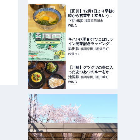
【田川】12月1日より早朝6
時から営業中！立食いうど
ん屋さんとして生まれ変わ
下伊田
駅
福岡県田川市
った「金賞からあげうど
WING
ん」田川店 – WING
キハ147形 BRTひこぼしラ
イン開業記念ラッピングト
レイン特別ツアー（2024年
添田
駅
福岡県田川郡添田町
1月27日） - 鉄道コム
鉄道コム
【川崎】グツグツの壺に入
ったあつあつのルーをかけ
て食べるキートンスタイ
池尻
駅
福岡県田川郡川崎町
ル。つぼやきカレー キート
WING
ンの彩り野菜カレー –
WING