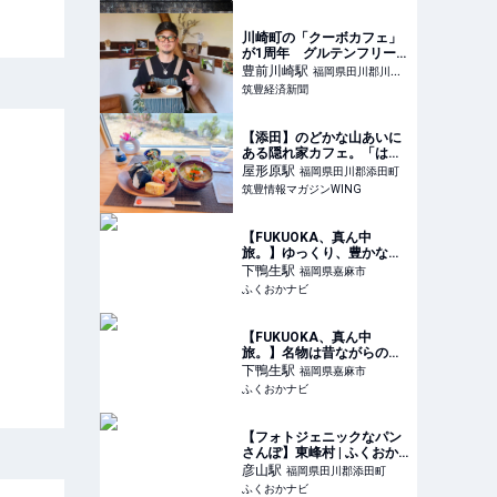
川崎町の「クーボカフェ」
が1周年 グルテンフリー
の手作りケーキも
豊前川崎
駅
福岡県田川郡川崎
筑豊経済新聞
町
【添田】のどかな山あいに
ある隠れ家カフェ。「はる
カフェ」の自家製米おむす
屋形原
駅
福岡県田川郡添田町
びランチ - 筑豊情報マガジ
筑豊情報マガジンWING
ンWING
【FUKUOKA、真ん中
旅。】ゆっくり、豊かな時
間が過ごせるクラシックな
下鴨生
駅
福岡県嘉麻市
喫茶店 「おだ珈琲」 | ふく
ふくおかナビ
おかナビ
【FUKUOKA、真ん中
旅。】名物は昔ながらのち
ゃんぽん。やさしい味わい
下鴨生
駅
福岡県嘉麻市
にお腹も心も大満足！「お
ふくおかナビ
食事処 味よし」 | ふくおか
ナビ
【フォトジェニックなパン
さんぽ】東峰村 | ふくおか
ナビ
彦山
駅
福岡県田川郡添田町
ふくおかナビ