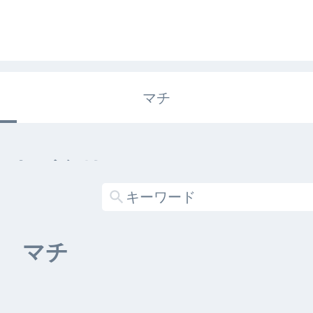
マチ
エキガタリ
する記事がありません
マチ