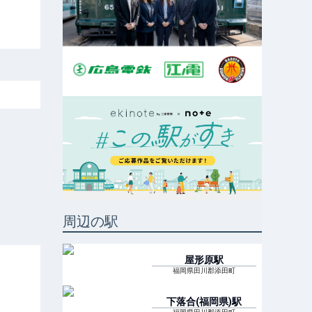
周辺の駅
屋形原
駅
福岡県田川郡添田町
下落合(福岡県)
駅