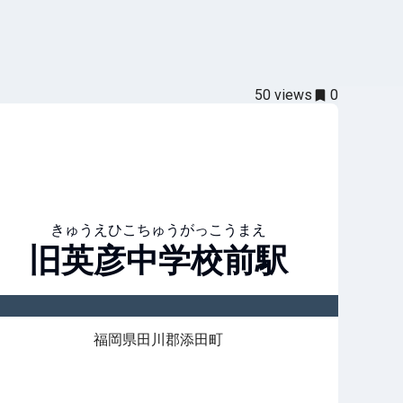
50
views
0
きゅうえひこちゅうがっこうまえ
旧英彦中学校前
駅
福岡県田川郡添田町