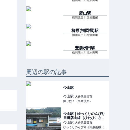
福岡県田川郡添田町
彦山
駅
福岡県田川郡添田町
柳原(福岡県)
駅
福岡県田川郡添田町
豊前桝田
駅
福岡県田川郡添田町
周辺の駅の記事
今山駅
今山
駅
大分県日田市
降り鉄！（高木茂久）
今山駅｜ゆっくりのんびり
日田彦山線（ひたひこさん
せん）
今山
駅
大分県日田市
ゆっくりのんびり日田彦山線（ひたひこさんせん）