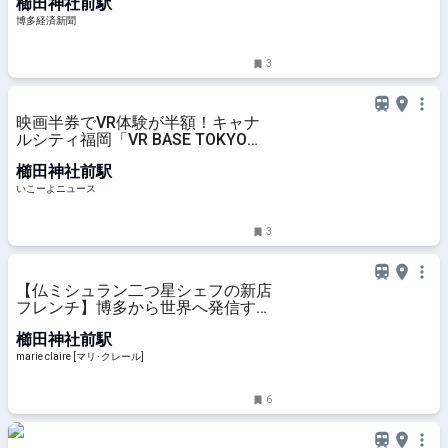
櫛田神社前駅
博多経済新聞
3
映画半券でVR体験が半額！キャナ
ルシティ福岡「VR BASE TOKYO」
で開催 7歳以上からOK
櫛田神社前駅
いこーよニュース
3
【仏ミシュラン二つ星シェフの新店
フレンチ】博多から世界へ発信する
「時間を味わう料理」 | marie
櫛田神社前駅
claire [マリ･クレール]
marie claire [マリ･クレール]
6