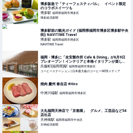
博多阪急で「ティーフェスティバル」 イベント限定
のコラボスイーツも
博多
駅
福岡県福岡市博多区
博多経済新聞
博多駅前の観光ガイド (福岡県福岡市博多区博多駅中央
街)| NAVITIME Travel
博多
駅
福岡県福岡市博多区
NAVITIME Travel
福岡・博多に「友安製作所 Cafe & Dining」が6月9日
プレオープン！インテリアと本格イタリアンが楽しめ
る新カフェ空間 | コーヒーステーション
呉服町(福岡県)
駅
福岡県福岡市博多区
コーヒーステーション | 日本最大級のコーヒーWEBメディア
焼肉 慶州 春吉店 #Hiro
中洲川端
駅
福岡県福岡市博多区
大丸福岡天神店で「京都展」 グルメ、工芸品など54
店出店
天神南
駅
福岡県福岡市中央区
天神経済新聞