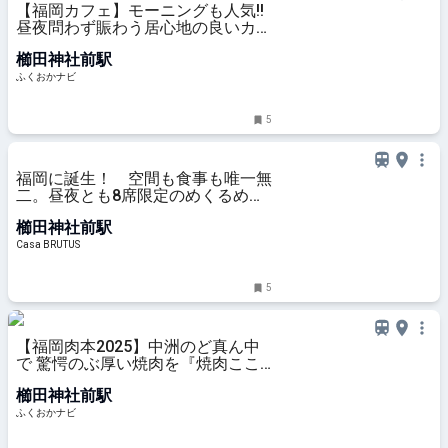
【福岡カフェ】モーニングも人気!!
昼夜問わず賑わう居心地の良いカフ
ェ♪『ホワイトグラスコーヒー』 |
櫛田神社前駅
ふくおかナビ
ふくおかナビ
5
福岡に誕生！ 空間も食事も唯一無
二。昼夜とも8席限定のめくるめく
食宴に陶酔。
櫛田神社前駅
Casa BRUTUS
5
【福岡肉本2025】中洲のど真ん中
で 驚愕のぶ厚い焼肉を『焼肉ここ
から』｜博多区中洲 | ふくおかナビ
櫛田神社前駅
ふくおかナビ