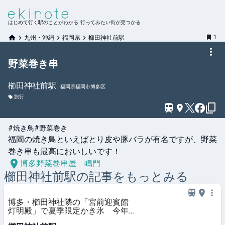
はじめて行く駅のことがわかる 行ってみたい街が見つかる
1
九州・沖縄
福岡県
櫛田神社前駅
野菜巻き串
櫛田神社前
駅
福岡県福岡市博多区
旅行
#焼き鳥
#野菜巻き
福岡の焼き鳥といえばとり皮や豚バラが有名ですが、野菜
巻き串も最高においしいです！
博多野菜巻串屋 鳴門
櫛田神社前
駅の記事をもっとみる
博多・櫛田神社隣の「宮前迎賓館
灯明殿」で夏季限定かき氷 今年は
団子も