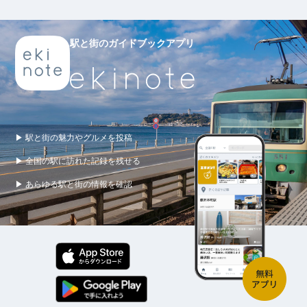
駅と街のガイドブックアプリ
▶ 駅と街の魅力やグルメを投稿
▶ 全国の駅に訪れた記録を残せる
▶ あらゆる駅と街の情報を確認