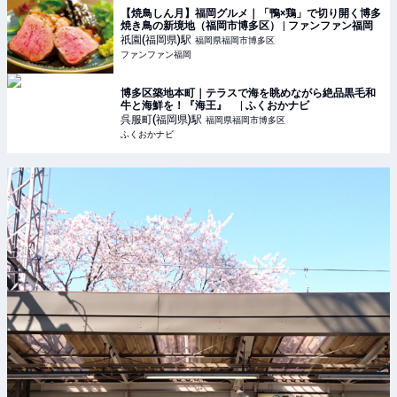
【焼鳥しん月】福岡グルメ｜「鴨×鶏」で切り開く博多
焼き鳥の新境地（福岡市博多区） | ファンファン福岡
祇園(福岡県)
駅
福岡県福岡市博多区
ファンファン福岡
博多区築地本町｜テラスで海を眺めながら絶品黒毛和
牛と海鮮を！『海王』 | ふくおかナビ
呉服町(福岡県)
駅
福岡県福岡市博多区
ふくおかナビ