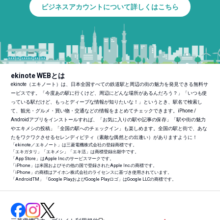
ビジネスアカウントについて詳しくはこちら
ekinote WEBとは
ekinote（エキノート）は、日本全国すべての鉄道駅と周辺の街の魅力を発見できる無料サ
ービスです。「今度あの駅に行くけど、周辺にどんな場所があるんだろう？」「いつも使
っている駅だけど、もっとディープな情報が知りたいな！」というとき、駅名で検索し
て、観光・グルメ・買い物・交通などの情報をまとめてチェックできます。iPhone /
Androidアプリをインストールすれば、「お気に入りの駅や記事の保存」「駅や街の魅力
やエキメシの投稿」「全国の駅へのチェックイン」も楽しめます。全国の駅と街で、あな
たをワクワクさせるセレンディピティ（素敵な偶然との出逢い）がありますように！
「ekinote／エキノート」は三菱電機株式会社の登録商標です。
「エキガタリ」「エキメシ」「エキ活」は商標登録出願中です。
「App Store」はApple Inc.のサービスマークです。
「iPhone」は米国およびその他の国で登録されたApple Inc.の商標です。
「iPhone」の商標はアイホン株式会社のライセンスに基づき使用されています。
「Android
TM
」「Google PlayおよびGoogle Playロゴ」はGoogle LLCの商標です。