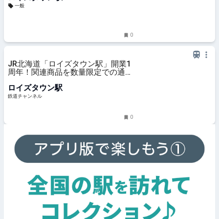
一般
0
JR北海道「ロイズタウン駅」開業1
周年！関連商品を数量限定での通信
販売を開始 | 鉄道ニュース | 鉄道チ
ロイズタウン駅
ャンネル
鉄道チャンネル
0