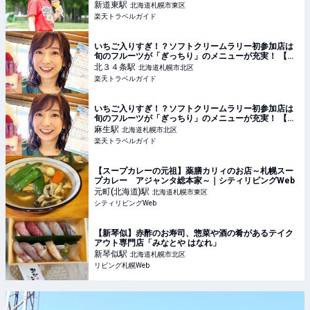
【楽天トラベル】
新道東
駅
北海道札幌市東区
楽天トラベルガイド
いちご入りすぎ！？ソフトクリームラリー初参加店は
旬のフルーツが「ぎっちり」のメニューが充実！ 【楽
天トラベル】
北３４条
駅
北海道札幌市北区
楽天トラベルガイド
いちご入りすぎ！？ソフトクリームラリー初参加店は
旬のフルーツが「ぎっちり」のメニューが充実！ 【楽
天トラベル】
麻生
駅
北海道札幌市北区
楽天トラベルガイド
【スープカレーの元祖】薬膳カリィのお店～札幌スー
プカレー アジャンタ総本家～｜シティリビングWeb
元町(北海道)
駅
北海道札幌市東区
シティリビングWeb
【新琴似】赤酢のお寿司、惣菜や酒の肴があるテイク
アウト専門店「みなとや はなれ」
新琴似
駅
北海道札幌市北区
リビング札幌Web