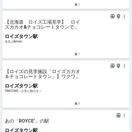
2
【北海道 ロイズ工場見学】 ロイ
ズカカオ&チョコレートタウンで自
分だけのオリジナルチョコレートを
ロイズタウン駅
作ろう！｜るるぶ&more.
るるぶ&more.
7
【ロイズの見学施設「ロイズカカオ
＆チョコレートタウン」】ワクワク
が止まらない特別体験＆工場直売店
ロイズタウン駅
だけの限定商品も | TABIZINE～人生
に旅心を～
TABIZINE～人生に旅心を～
9
あの「ROYCE’」の駅
ロイズタウン駅