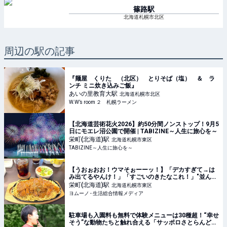
篠路
駅
北海道札幌市北区
周辺の駅の記事
『麺屋 くりた （北区） とりそば（塩） ＆ ラ
ンチ ミニ炊き込みご飯』
あいの里教育大
駅
北海道札幌市北区
W.W’s room ２ 札幌ラーメン
【北海道芸術花火2026】約50分間ノンストップ！9月5
日にモエレ沼公園で開催 | TABIZINE～人生に旅心を～
栄町(北海道)
駅
北海道札幌市東区
TABIZINE～人生に旅心を～
【うおぉおお！ウマそぉーーッ！】「デカすぎて→は
み出てるやんけ！」「すごいのきたなこれ！」"並んで
も食べたい"釧路市のソウルフード！ | ヨムーノ
栄町(北海道)
駅
北海道札幌市東区
ヨムーノ - 生活総合情報メディア
駐車場も入園料も無料で体験メニューは30種超！“幸せ
そう”な動物たちと触れ合える「サッポロさとらんど」