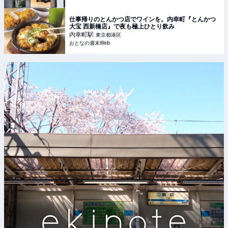
仕事帰りのとんかつ店でワインを。内幸町『とんかつ
大宝 西新橋店』で夜も極上ひとり飲み
内幸町
駅
東京都港区
おとなの週末Web