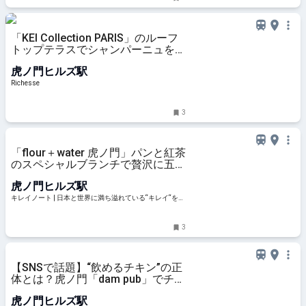
「KEI Collection PARIS」のルーフ
トップテラスでシャンパーニュを楽
しむ季節限定イベントがスタート
虎ノ門ヒルズ駅
Richesse
3
「flour＋water 虎ノ門」パンと紅茶
のスペシャルブランチで贅沢に五感
を満たす至福の休日 | キレイノート
虎ノ門ヒルズ駅
キレイノート | 日本と世界に満ち溢れている“キレイ“をさ
がして、旅をする人のノート
3
【SNSで話題】“飲めるチキン”の正
体とは？虎ノ門「dam pub」でチキ
ンディップを実食！
虎ノ門ヒルズ駅