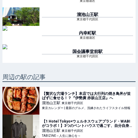
東京都港区
溜池山王
駅
東京都千代田区
内幸町
駅
東京都港区
国会議事堂前
駅
東京都千代田区
周辺の駅の記事
【贅沢な穴場ランチ】本店では大行列の焼き鳥丼が並
ばずに食せる！？『伊勢廣 赤坂山王店』へ
溜池山王
駅
東京都千代田区
東京カレンダー | 最新のグルメ、洗練されたライフスタイル情報
【1 Hotel Tokyo×ウェルネスウェアブランド・WABI
がコラボ！】3つのペントハウスで過ごす、自分自身と
向き合う時間
溜池山王
駅
東京都千代田区
TABIZINE～人生に旅心を～