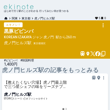
はじめて行く駅のことがわかる 行ってみたい街が見つかる
5
0
関東
東京都
虎ノ門ヒルズ駅
エキメシ！
黒豚ビビンバ
KOREAN IZAKAYA ジャン 虎ノ門
駅から
260 m
虎ノ門ヒルズ
駅
東京都港区
#ビビンバ #韓国料理
1,400円
虎ノ門ヒルズ
駅の記事をもっとみる
【教えたくない穴場】虎ノ門最上階
で三つ星シェフの味をリーズナブル
に堪能♡大人女子の“サク飲み”名所
虎ノ門ヒルズ駅
STORY [ストーリィ] オフィシャルサイト
3