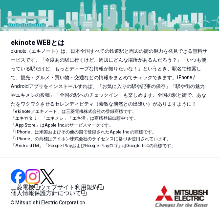
ekinote WEBとは
ekinote（エキノート）は、日本全国すべての鉄道駅と周辺の街の魅力を発見できる無料サ
ービスです。「今度あの駅に行くけど、周辺にどんな場所があるんだろう？」「いつも使
っている駅だけど、もっとディープな情報が知りたいな！」というとき、駅名で検索し
て、観光・グルメ・買い物・交通などの情報をまとめてチェックできます。iPhone /
Androidアプリをインストールすれば、「お気に入りの駅や記事の保存」「駅や街の魅力
やエキメシの投稿」「全国の駅へのチェックイン」も楽しめます。全国の駅と街で、あな
たをワクワクさせるセレンディピティ（素敵な偶然との出逢い）がありますように！
「ekinote／エキノート」は三菱電機株式会社の登録商標です。
「エキガタリ」「エキメシ」「エキ活」は商標登録出願中です。
「App Store」はApple Inc.のサービスマークです。
「iPhone」は米国およびその他の国で登録されたApple Inc.の商標です。
「iPhone」の商標はアイホン株式会社のライセンスに基づき使用されています。
「Android
TM
」「Google PlayおよびGoogle Playロゴ」はGoogle LLCの商標です。
三菱電機
ウェブサイト利用規約
個人情報保護方針について
© Mitsubishi Electric Corporation