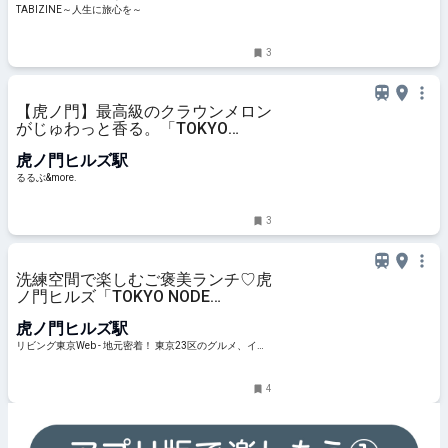
TABIZINE～人生に旅心を～
3
【虎ノ門】最高級のクラウンメロン
がじゅわっと香る。「TOKYO
NODE DINING」の穴場アフタヌー
虎ノ門ヒルズ駅
ンティー｜るるぶ&more.
るるぶ&more.
3
洗練空間で楽しむご褒美ランチ♡虎
ノ門ヒルズ「TOKYO NODE
DINING」（ノードダイニング）で
虎ノ門ヒルズ駅
過ごす上質なひととき
リビング東京Web - 地元密着！ 東京23区のグルメ、イベ
ント、お出かけ、習い事情報
4