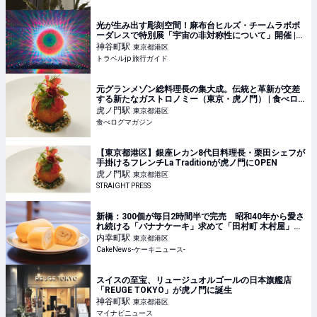
光が生み出す彫刻空間！麻布台ヒルズ・チームラボボ
ーダレスで特別展「宇宙の非対称性について」開催 |
東京都 | トラベルjp 旅行ガイド
神谷町
駅
東京都港区
トラベルjp 旅行ガイド
元グランメゾン総料理長の集大成。伝統と革新が交差
する新たなガストロノミー（東京・虎ノ門） | 食べロ
グマガジン
虎ノ門
駅
東京都港区
食べログマガジン
【東京都港区】銀座レカン8代目料理長・栗田シェフが
手掛けるフレンチLa Traditionが虎ノ門にOPEN
虎ノ門
駅
東京都港区
STRAIGHT PRESS
新橋：300個が毎日2時間半で完売 昭和40年から愛さ
れ続ける「バナナケーキ」求めて「田村町 木村屋」を
訪問
内幸町
駅
東京都港区
CakeNews-ケーキニュース-
スイスの至宝、リュージュオルゴールの日本旗艦店
「REUGE TOKYO」が虎ノ門に誕生
神谷町
駅
東京都港区
マイナビニュース