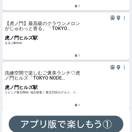
3
【虎ノ門】最高級のクラウンメロン
がじゅわっと香る。「TOKYO
NODE DINING」の穴場アフタヌー
虎ノ門ヒルズ駅
ンティー｜るるぶ&more.
るるぶ&more.
3
洗練空間で楽しむご褒美ランチ♡虎
ノ門ヒルズ「TOKYO NODE
DINING」（ノードダイニング）で
虎ノ門ヒルズ駅
過ごす上質なひととき
リビング東京Web - 地元密着！ 東京23区のグルメ、イベ
ント、お出かけ、習い事情報
4