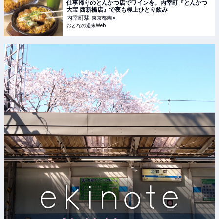
仕事帰りのとんかつ店でワインを。内幸町『とんかつ
大宝 西新橋店』で夜も極上ひとり飲み
内幸町
駅
東京都港区
おとなの週末Web