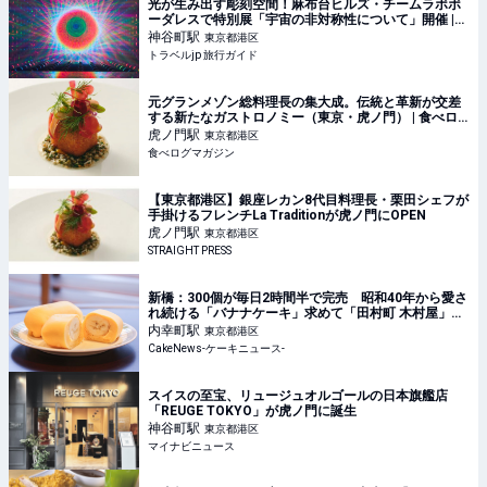
光が生み出す彫刻空間！麻布台ヒルズ・チームラボボ
ーダレスで特別展「宇宙の非対称性について」開催 |
東京都 | トラベルjp 旅行ガイド
神谷町
駅
東京都港区
トラベルjp 旅行ガイド
元グランメゾン総料理長の集大成。伝統と革新が交差
する新たなガストロノミー（東京・虎ノ門） | 食べロ
グマガジン
虎ノ門
駅
東京都港区
食べログマガジン
【東京都港区】銀座レカン8代目料理長・栗田シェフが
手掛けるフレンチLa Traditionが虎ノ門にOPEN
虎ノ門
駅
東京都港区
STRAIGHT PRESS
新橋：300個が毎日2時間半で完売 昭和40年から愛さ
れ続ける「バナナケーキ」求めて「田村町 木村屋」を
訪問
内幸町
駅
東京都港区
CakeNews-ケーキニュース-
スイスの至宝、リュージュオルゴールの日本旗艦店
「REUGE TOKYO」が虎ノ門に誕生
神谷町
駅
東京都港区
マイナビニュース