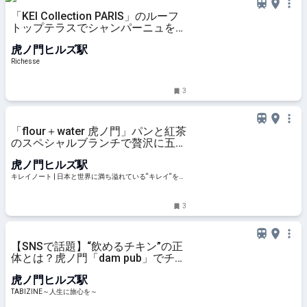
「KEI Collection PARIS」のルーフ
トップテラスでシャンパーニュを楽
しむ季節限定イベントがスタート
虎ノ門ヒルズ駅
Richesse
3
「flour＋water 虎ノ門」パンと紅茶
のスペシャルブランチで贅沢に五感
を満たす至福の休日 | キレイノート
虎ノ門ヒルズ駅
キレイノート | 日本と世界に満ち溢れている“キレイ“をさ
がして、旅をする人のノート
3
【SNSで話題】“飲めるチキン”の正
体とは？虎ノ門「dam pub」でチキ
ンディップを実食！
虎ノ門ヒルズ駅
TABIZINE～人生に旅心を～