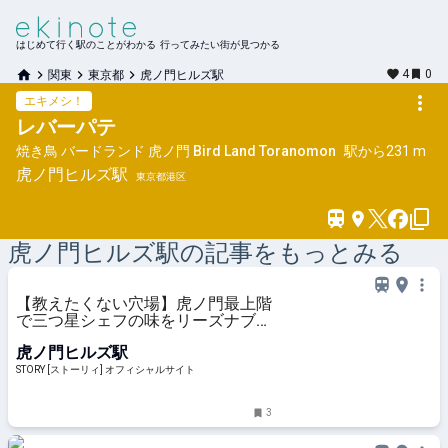
はじめて行く駅のことがわかる 行ってみたい街が見つかる
4
0
関東
東京都
虎ノ門ヒルズ駅
エキメシ！
レバーパテ
焼き鳥 バードランド 虎ノ門 Bird Land Toranomon
駅から
231 m
虎ノ門ヒルズ
駅
東京都港区
虎ノ門ヒルズ
駅の記事をもっとみる
【教えたくない穴場】虎ノ門最上階
で三つ星シェフの味をリーズナブル
に堪能♡大人女子の“サク飲み”名所
虎ノ門ヒルズ駅
STORY [ストーリィ] オフィシャルサイト
3