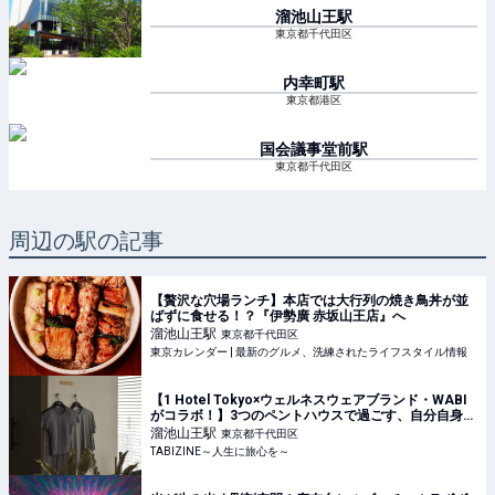
溜池山王
駅
東京都千代田区
内幸町
駅
東京都港区
国会議事堂前
駅
東京都千代田区
周辺の駅の記事
【贅沢な穴場ランチ】本店では大行列の焼き鳥丼が並
ばずに食せる！？『伊勢廣 赤坂山王店』へ
溜池山王
駅
東京都千代田区
東京カレンダー | 最新のグルメ、洗練されたライフスタイル情報
【1 Hotel Tokyo×ウェルネスウェアブランド・WABI
がコラボ！】3つのペントハウスで過ごす、自分自身と
向き合う時間
溜池山王
駅
東京都千代田区
TABIZINE～人生に旅心を～