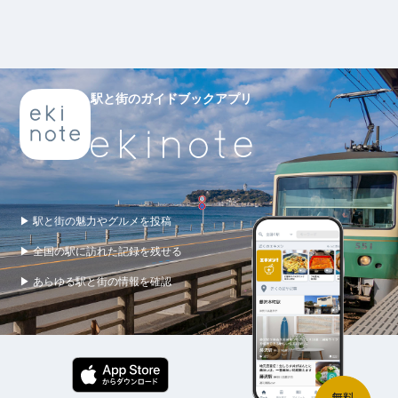
駅と街のガイドブックアプリ
▶ 駅と街の魅力やグルメを投稿
▶ 全国の駅に訪れた記録を残せる
▶ あらゆる駅と街の情報を確認