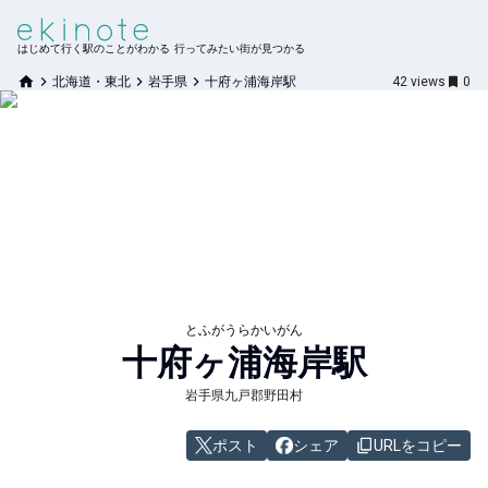
はじめて行く駅のことがわかる 行ってみたい街が見つかる
北海道・東北
岩手県
十府ヶ浦海岸駅
42
views
0
とふがうらかいがん
十府ヶ浦海岸
駅
岩手県九戸郡野田村
ポスト
シェア
URLをコピー