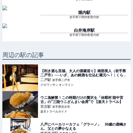
堀内
駅
岩手県下閉伊郡普代村
白井海岸
駅
岩手県下閉伊郡普代村
周辺の駅の記事
【利き酒も至福、大人の酒蔵巡り】南部美人（岩手県
二戸市）──いざ、あの銘酒を仕込む蔵元へ！ | くらし
| クロワッサン オンライン
二戸
駅
岩手県二戸市
クロワッサン オンライン
ウニ漁解禁！この時期だけの贅沢を「休暇村 陸中宮
古」の“三陸ウニざんまい会席”で 【楽天トラベル】
宮古
駅
岩手県宮古市
楽天トラベルガイド
八戸にベーカリーカフェ「グラーノ」 30歳の鹿嶋さ
ん、父との夢かなえる