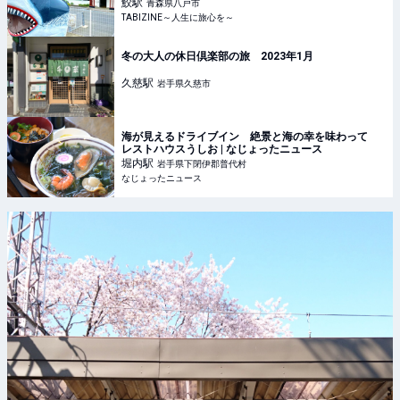
鮫
駅
青森県八戸市
TABIZINE～人生に旅心を～
冬の大人の休日倶楽部の旅 2023年1月
久慈
駅
岩手県久慈市
海が見えるドライブイン 絶景と海の幸を味わって
レストハウスうしお | なじょったニュース
堀内
駅
岩手県下閉伊郡普代村
なじょったニュース