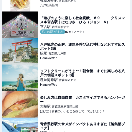
種差海岸
駅
青森県八戸市
八戸経済新聞
「遊びのように楽しく社会貢献」＃９ クリスマ
ス🎄宮古駅｜はなぶさ ひろ（ジョン N）
宮古
駅
岩手県宮古市
#この駅がすき
note（ノート）
八戸観光の正解。運気を呼び込む神社などおすすめス
ポット3選
鮫
駅
青森県八戸市
Hanako Web
ソフトクリームがうま〜！朝食後、すぐに楽しめる八
戸の朝活スポット3選
種差海岸
駅
青森県八戸市
Hanako Web
楽しみ方は自由自在 カスタマイズできるハンバーガ
ー
大蛇
駅
青森県三戸郡階上町
はぴぽ｜青森のいいとこを探して、でかけよう！
青森県鮫駅のサメがインパクトありすぎた【編集部ブ
ログ】