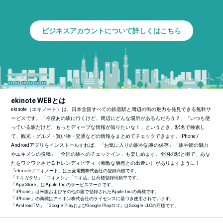
ビジネスアカウントについて詳しくはこちら
ekinote WEBとは
ekinote（エキノート）は、日本全国すべての鉄道駅と周辺の街の魅力を発見できる無料サ
ービスです。「今度あの駅に行くけど、周辺にどんな場所があるんだろう？」「いつも使
っている駅だけど、もっとディープな情報が知りたいな！」というとき、駅名で検索し
て、観光・グルメ・買い物・交通などの情報をまとめてチェックできます。iPhone /
Androidアプリをインストールすれば、「お気に入りの駅や記事の保存」「駅や街の魅力
やエキメシの投稿」「全国の駅へのチェックイン」も楽しめます。全国の駅と街で、あな
たをワクワクさせるセレンディピティ（素敵な偶然との出逢い）がありますように！
「ekinote／エキノート」は三菱電機株式会社の登録商標です。
「エキガタリ」「エキメシ」「エキ活」は商標登録出願中です。
「App Store」はApple Inc.のサービスマークです。
「iPhone」は米国およびその他の国で登録されたApple Inc.の商標です。
「iPhone」の商標はアイホン株式会社のライセンスに基づき使用されています。
「Android
TM
」「Google PlayおよびGoogle Playロゴ」はGoogle LLCの商標です。