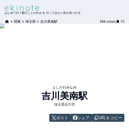
はじめて行く駅のことがわかる 行ってみたい街が見つかる
関東
埼玉県
吉川美南駅
388
views
10
よしかわみなみ
吉川美南
駅
埼玉県吉川市
ポスト
シェア
URLをコピー