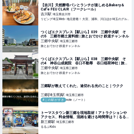
【吉川】天然酵母パンとランチが楽しめるBakery＆
Caf'e FEU CLAIR（フークレール）
吉川
駅
埼玉県吉川市
リビング埼玉Web - 地元密着！ 大宮、浦和、川口ほか埼玉のグルメ、イベント、お出かけ、習い事情報
つくばエクスプレス【駅ぶら】039 三郷中央駅 そ
の5 三郷市郷土資料館 | 旅とおでかけ 鉄道チャンネル
三郷中央
駅
埼玉県三郷市
旅とおでかけ 鉄道チャンネル
つくばエクスプレス【駅ぶら】038 三郷中央駅 そ
の4 神谷山成就院 谷口不動尊 谷口稲荷神社 | 旅と
おでかけ 鉄道チャンネル
三郷中央
駅
埼玉県三郷市
旅とおでかけ 鉄道チャンネル
三郷駅が教えてくれた、途切れる光のこと｜ウクク
三郷(埼玉県)
駅
埼玉県三郷市
#この駅がすき
note（ノート）
トーマスタウン新三郷を現地取材！アトラクションや
アクセス、料金情報、混雑を避ける時間帯は？ | るる
ぶKids
新三郷
駅
埼玉県三郷市
るるぶKids