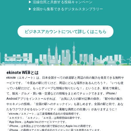
▶ 沿線住民と共創する投稿キャンペーン
▶ 全国から集客できるデジタルスタンプラリー
ビジネスアカウントについて詳しくはこちら
ekinote WEBとは
ekinote（エキノート）は、日本全国すべての鉄道駅と周辺の街の魅力を発見できる無料サ
ービスです。「今度あの駅に行くけど、周辺にどんな場所があるんだろう？」「いつも使
っている駅だけど、もっとディープな情報が知りたいな！」というとき、駅名で検索し
て、観光・グルメ・買い物・交通などの情報をまとめてチェックできます。iPhone /
Androidアプリをインストールすれば、「お気に入りの駅や記事の保存」「駅や街の魅力
やエキメシの投稿」「全国の駅へのチェックイン」も楽しめます。全国の駅と街で、あな
たをワクワクさせるセレンディピティ（素敵な偶然との出逢い）がありますように！
「ekinote／エキノート」は三菱電機株式会社の登録商標です。
「エキガタリ」「エキメシ」「エキ活」は商標登録出願中です。
「App Store」はApple Inc.のサービスマークです。
「iPhone」は米国およびその他の国で登録されたApple Inc.の商標です。
「iPhone」の商標はアイホン株式会社のライセンスに基づき使用されています。