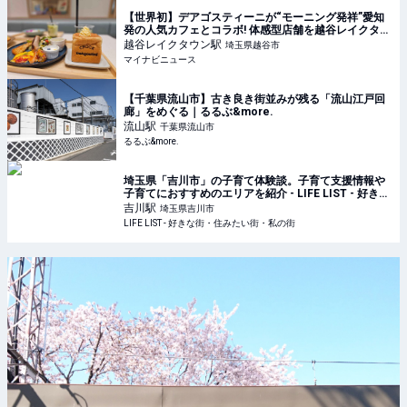
【世界初】デアゴスティーニが“モーニング発祥”愛知
発の人気カフェとコラボ! 体感型店舗を越谷レイクタウ
ンにオープン
越谷レイクタウン
駅
埼玉県越谷市
マイナビニュース
【千葉県流山市】古き良き街並みが残る「流山江戸回
廊」をめぐる｜るるぶ&more.
流山
駅
千葉県流山市
るるぶ&more.
埼玉県「吉川市」の子育て体験談。子育て支援情報や
子育てにおすすめのエリアを紹介 - LIFE LIST - 好きな
街・住みたい街・私の街
吉川
駅
埼玉県吉川市
LIFE LIST - 好きな街・住みたい街・私の街