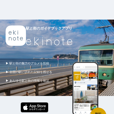
駅と街のガイドブックアプリ
▶ 駅と街の魅力やグルメを投稿
▶ 全国の駅に訪れた記録を残せる
▶ あらゆる駅と街の情報を確認