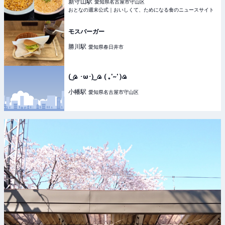
ジ - おとなの週末公式｜おいしくて、ためになる食の
新守山
駅
愛知県名古屋市守山区
ニュースサイト
おとなの週末公式｜おいしくて、ためになる食のニュースサイト
モスバーガー
勝川
駅
愛知県春日井市
( ͜🍙 ･ω･) ͜ 🍙 ( ｡'~' )🍙
小幡
駅
愛知県名古屋市守山区