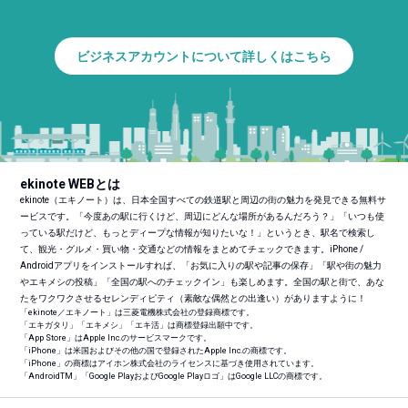
ビジネスアカウントについて詳しくはこちら
ekinote WEBとは
ekinote（エキノート）は、日本全国すべての鉄道駅と周辺の街の魅力を発見できる無料サ
ービスです。「今度あの駅に行くけど、周辺にどんな場所があるんだろう？」「いつも使
っている駅だけど、もっとディープな情報が知りたいな！」というとき、駅名で検索し
て、観光・グルメ・買い物・交通などの情報をまとめてチェックできます。iPhone /
Androidアプリをインストールすれば、「お気に入りの駅や記事の保存」「駅や街の魅力
やエキメシの投稿」「全国の駅へのチェックイン」も楽しめます。全国の駅と街で、あな
たをワクワクさせるセレンディピティ（素敵な偶然との出逢い）がありますように！
「ekinote／エキノート」は三菱電機株式会社の登録商標です。
「エキガタリ」「エキメシ」「エキ活」は商標登録出願中です。
「App Store」はApple Inc.のサービスマークです。
「iPhone」は米国およびその他の国で登録されたApple Inc.の商標です。
「iPhone」の商標はアイホン株式会社のライセンスに基づき使用されています。
「Android
TM
」「Google PlayおよびGoogle Playロゴ」はGoogle LLCの商標です。