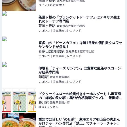
茶屋ヶ坂
駅
愛知県名古屋市千種区
リビング名古屋Web
茶屋ヶ坂の「ブランケットドーナツ」はテキサス生ま
れのドーナツ専門店
茶屋ヶ坂
駅
愛知県名古屋市千種区
ナゴレコ｜名古屋めしレコメンド
喜多山の「ピースカフェ」は週1営業の個性派クロワッ
サンサンドが必見！
喜多山(愛知県)
駅
愛知県名古屋市守山区
ナゴレコ｜名古屋めしレコメンド
印場も「ティーズ リンアン」は豊富な紅茶やスコーン
が紅茶専門店
印場
駅
愛知県尾張旭市
ナゴレコ｜名古屋めしレコメンド
ドクターイエローの絵馬付きキーホルダーも！JR東海
の「縁起の良い駅」3駅が合格祈願グッズに 飯田線か
ら2駅、中央本線から1駅 | 鉄道ニュース | 鉄道チャンネ
勝川
駅
愛知県春日井市
ル
鉄道チャンネル
愛知では珍しい“のせ系” 東海エリア初出店の肉あん
かけチャーハン専門店『炒王』でチャーラーチャレン