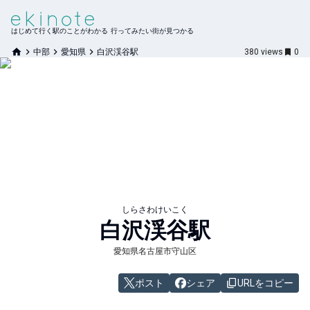
はじめて行く駅のことがわかる 行ってみたい街が見つかる
中部
愛知県
白沢渓谷駅
380
views
0
しらさわけいこく
白沢渓谷
駅
愛知県名古屋市守山区
ポスト
シェア
URLをコピー