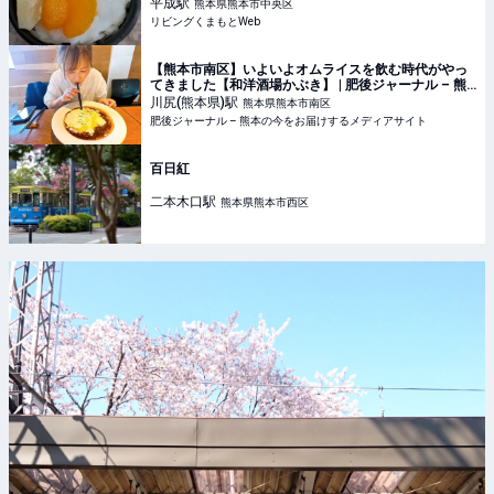
平成
駅
熊本県熊本市中央区
リビングくまもとWeb
【熊本市南区】いよいよオムライスを飲む時代がやっ
てきました【和洋酒場かぶき】 | 肥後ジャーナル – 熊
本の今をお届けするメディアサイト
川尻(熊本県)
駅
熊本県熊本市南区
肥後ジャーナル – 熊本の今をお届けするメディアサイト
百日紅
二本木口
駅
熊本県熊本市西区