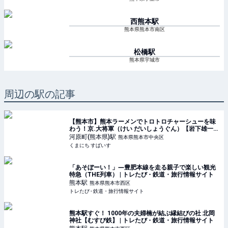
西熊本
駅
熊本県熊本市南区
松橋
駅
熊本県宇城市
周辺の駅の記事
【熊本市】熊本ラーメンでトロトロチャーシューを味
わう！京.大将軍（けい だいしょうぐん）【岩下雄一郎
のラーメン探訪記】 | くまにち すぱいす
河原町(熊本県)
駅
熊本県熊本市中央区
くまにち すぱいす
「あそぼーい！」―豊肥本線を走る親子で楽しい観光
特急（THE列車） | トレたび - 鉄道・旅行情報サイト
熊本
駅
熊本県熊本市西区
トレたび - 鉄道・旅行情報サイト
熊本駅すぐ！ 1000年の夫婦楠が結ぶ縁結びの社 北岡
神社【むすび鉄】 | トレたび - 鉄道・旅行情報サイト