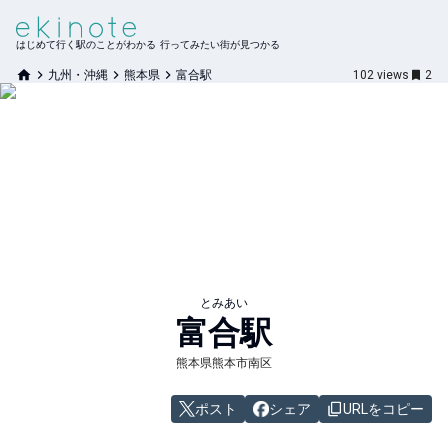
はじめて行く駅のことがわかる 行ってみたい街が見つかる
九州・沖縄
熊本県
富合駅
102
views
2
とみあい
富合
駅
熊本県熊本市南区
ポスト
シェア
URLをコピー