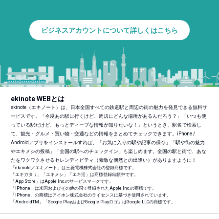
ビジネスアカウントについて詳しくはこちら
ekinote WEBとは
ekinote（エキノート）は、日本全国すべての鉄道駅と周辺の街の魅力を発見できる無料サ
ービスです。「今度あの駅に行くけど、周辺にどんな場所があるんだろう？」「いつも使
っている駅だけど、もっとディープな情報が知りたいな！」というとき、駅名で検索し
て、観光・グルメ・買い物・交通などの情報をまとめてチェックできます。iPhone /
Androidアプリをインストールすれば、「お気に入りの駅や記事の保存」「駅や街の魅力
やエキメシの投稿」「全国の駅へのチェックイン」も楽しめます。全国の駅と街で、あな
たをワクワクさせるセレンディピティ（素敵な偶然との出逢い）がありますように！
「ekinote／エキノート」は三菱電機株式会社の登録商標です。
「エキガタリ」「エキメシ」「エキ活」は商標登録出願中です。
「App Store」はApple Inc.のサービスマークです。
「iPhone」は米国およびその他の国で登録されたApple Inc.の商標です。
「iPhone」の商標はアイホン株式会社のライセンスに基づき使用されています。
「Android
TM
」「Google PlayおよびGoogle Playロゴ」はGoogle LLCの商標です。