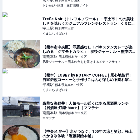
熊本
駅
熊本県熊本市西区
トレたび - 鉄道・旅行情報サイト
Trefle Noir（トレフルノワール）・宇土市｜旬の美味
しさを味わうカジュアルフレンチレストラン | くまに
ち すぱいす
宇土
駅
熊本県宇土市
くまにち すぱいす
【熊本市中央区】罪悪感なし！パキスタンカレーが楽
しめる「クマモトカラヒ」 | 肥後ジャーナル – 熊本の
今をお届けするメディアサイト
南熊本
駅
熊本県熊本市中央区
肥後ジャーナル – 熊本の今をお届けするメディアサイト
【熊本】LOBBY by ROTARY COFFEE｜居心地抜群！
自家焙煎コーヒーと手作りごはんが楽しめる隠れ家カ
フェ | くまにち すぱいす
平成
駅
熊本県熊本市中央区
くまにち すぱいす
豪華な海鮮丼！人気モール近くにある居酒屋ランチ
【居酒屋 灯織-hiori-】 | ママテナ
南熊本
駅
熊本県熊本市中央区
ママテナ
【中央区 琴平】氷がつなぐ、100年の涼と笑顔。極上
のかき氷体験「近藤製飴本舗」