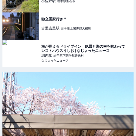
小佐野
駅
岩手県釜石市
独立国家行き？
吉里吉里
駅
岩手県上閉伊郡大槌町
海が見えるドライブイン 絶景と海の幸を味わって
レストハウスうしお | なじょったニュース
堀内
駅
岩手県下閉伊郡普代村
なじょったニュース