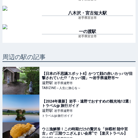
八木沢・宮古短大
駅
岩手県宮古市
一の渡
駅
岩手県宮古市
周辺の駅の記事
【日本の不思議スポット4】かつて顔の赤いカッパが目
撃されていた!?「カッパ淵」〜岩手県遠野市〜
遠野
駅
岩手県遠野市
TABIZINE～人生に旅心を～
【2024年最新】岩手・遠野でおすすめの観光地12選 |
トラベルjp 旅行ガイド
遠野
駅
岩手県遠野市
トラベルjp 旅行ガイド
ウニ漁解禁！この時期だけの贅沢を「休暇村 陸中宮
古」の“三陸ウニざんまい会席”で 【楽天トラベル】