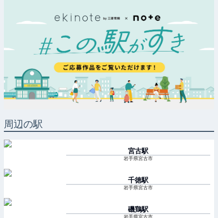
周辺の駅
宮古
駅
岩手県宮古市
千徳
駅
岩手県宮古市
磯鶏
駅
岩手県宮古市