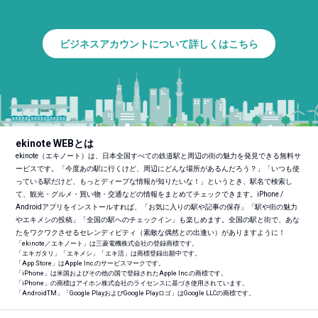
ビジネスアカウントについて詳しくはこちら
ekinote WEBとは
ekinote（エキノート）は、日本全国すべての鉄道駅と周辺の街の魅力を発見できる無料サ
ービスです。「今度あの駅に行くけど、周辺にどんな場所があるんだろう？」「いつも使
っている駅だけど、もっとディープな情報が知りたいな！」というとき、駅名で検索し
て、観光・グルメ・買い物・交通などの情報をまとめてチェックできます。iPhone /
Androidアプリをインストールすれば、「お気に入りの駅や記事の保存」「駅や街の魅力
やエキメシの投稿」「全国の駅へのチェックイン」も楽しめます。全国の駅と街で、あな
たをワクワクさせるセレンディピティ（素敵な偶然との出逢い）がありますように！
「ekinote／エキノート」は三菱電機株式会社の登録商標です。
「エキガタリ」「エキメシ」「エキ活」は商標登録出願中です。
「App Store」はApple Inc.のサービスマークです。
「iPhone」は米国およびその他の国で登録されたApple Inc.の商標です。
「iPhone」の商標はアイホン株式会社のライセンスに基づき使用されています。
「Android
TM
」「Google PlayおよびGoogle Playロゴ」はGoogle LLCの商標です。