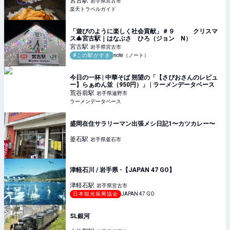
宮古
駅
岩手県宮古市
楽天トラベルガイド
「遊びのように楽しく社会貢献」＃９ クリスマ
ス🎄宮古駅｜はなぶさ ひろ（ジョン N）
宮古
駅
岩手県宮古市
#この駅がすき
note（ノート）
今日の一杯 | 中華そば 朔望の「【さぴおさんのレビュ
ー】らぁめん並（950円）」 | ラーメンデータベース
荒谷前
駅
岩手県遠野市
ラーメンデータベース
盛岡在住サラリーマン出張メシ日記1〜カツカレー〜
釜石
駅
岩手県釜石市
津軽石川 / 岩手県 -【JAPAN 47 GO】
津軽石
駅
岩手県宮古市
日本観光振興協会
JAPAN 47 GO
SL銀河