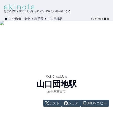
はじめて行く駅のことがわかる 行ってみたい街が見つかる
北海道・東北
岩手県
山口団地駅
69
views
0
やまぐちだんち
山口団地
駅
岩手県宮古市
ポスト
シェア
URLをコピー