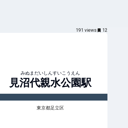
191
views
12
みぬまだいしんすいこうえん
見沼代親水公園
駅
東京都足立区