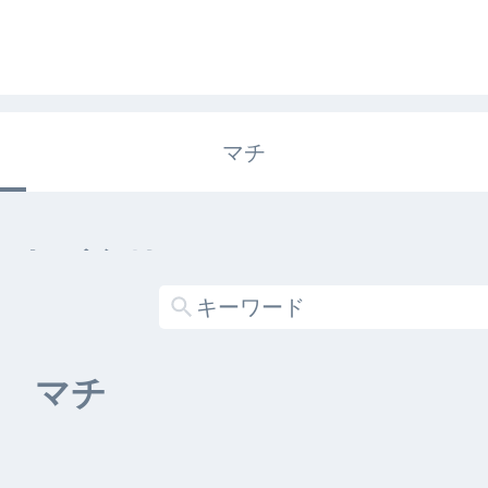
マチ
エキガタリ
する記事がありません
マチ