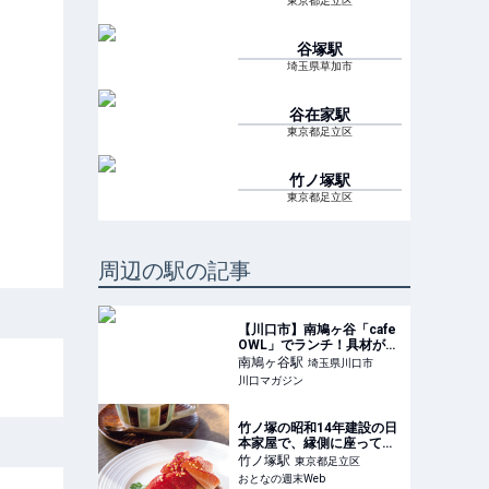
東京都足立区
谷塚
駅
埼玉県草加市
谷在家
駅
東京都足立区
竹ノ塚
駅
東京都足立区
周辺の駅の記事
【川口市】南鳩ヶ谷「cafe
OWL」でランチ！具材がゴ
ロッと入った『OWLナポリ
南鳩ヶ谷
駅
埼玉県川口市
タン（赤）』は、とても濃
川口マガジン
厚な美味しさです。
竹ノ塚の昭和14年建設の日
本家屋で、縁側に座って庭
を眺めながらコーヒーを。
竹ノ塚
駅
東京都足立区
国の登録有形文化財でゆる
おとなの週末Web