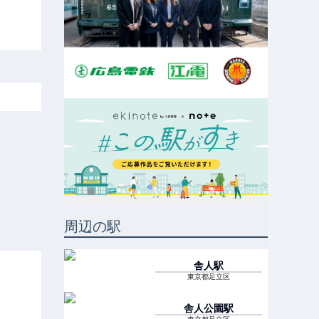
周辺の駅
舎人
駅
東京都足立区
舎人公園
駅