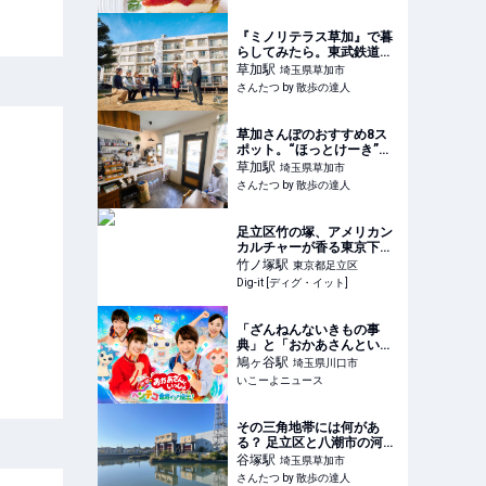
りとひととき
『ミノリテラス草加』で暮
らしてみたら。東武鉄道の
社宅がまちのコミュニティ
草加
駅
埼玉県草加市
拠点として再生！｜さんた
さんたつ by 散歩の達人
つ by 散歩の達人
草加さんぽのおすすめ8ス
ポット。“ほっとけーき”か
ら草加カルチャーまで、人
草加
駅
埼玉県草加市
情味あふれるスロータウン
さんたつ by 散歩の達人
へ｜さんたつ by 散歩の達
人
足立区竹の塚、アメリカン
カルチャーが香る東京下町
の洋食店「KITCHEN
竹ノ塚
駅
東京都足立区
ELEPHANT（キッチンエレ
Dig-it [ディグ・イット]
ファント)」 | Dig-it [ディ
グ・イット]
「ざんねんないきもの事
典」と「おかあさんといっ
しょ」を無料上映 GWに
鳩ヶ谷
駅
埼玉県川口市
川口市で開催
いこーよニュース
その三角地帯には何があ
る？ 足立区と八潮市の河
川・用水路合流地点を巡る
谷塚
駅
埼玉県草加市
【「水と歩く」を歩く】｜
さんたつ by 散歩の達人