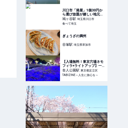
さんたつ by 散歩の達人
川口市「港屋」1個30円か
ら選び放題が嬉しい地元で
大人気のおでんの種屋さん
鳩ヶ谷
駅
埼玉県川口市
食べて埼玉
ぎょうざの満州
谷塚
駅
埼玉県草加市
【入場無料！東京穴場ネモ
フィラ×ライトアップ】一面
青色の幻想的な絶景！足
舎人公園
駅
東京都足立区
立・舎人公園
TABIZINE～人生に旅心を～