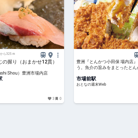
から325 m
じの握り（おまかせ12貫）
豊洲『とんかつ小田保 場内店
う。魚介の旨みをまとったとん
shi Shou）豊洲市場内店
場だから生まれた味
駅
市場前駅
おとなの週末Web
3
0