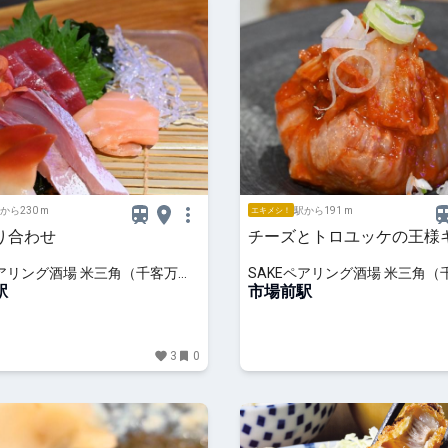
から230 m
駅から191 m
エキメシ！
り合わせ
チーズとトロユッケの王様
ペアリング酒場 米三角（千客万来
SAKEペアリング酒場 米三角（
駅
｜豊洲）
市場前駅
3
0