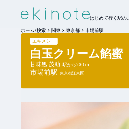
はじめて行く駅の
ホーム/検索
関東
東京都
市場前駅
エキメシ！
白玉クリーム餡蜜
甘味処 茂助
駅から
230 m
市場前
駅
東京都江東区