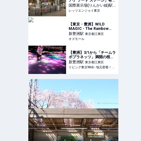
アケ フード ステージ」有明
ガーデンに誕生！｜レッツ
国際展示場(りんかい線)
駅
エンジョイ東京
レッツエンジョイ東京
東京都江東区
【東京・豊洲】WILD
MAGIC - The Rainbow
Farm -｜東京近郊のバーベ
新豊洲
駅
東京都江東区
キュースポット 2024 -
オズモール
OZmall
【豊洲】3/1から「チームラ
ボプラネッツ」満開の桜！
自宅のランがまた咲きまし
新豊洲
駅
東京都江東区
た！
リビング東京Web - 地元密着！ 東京23区のグルメ、イベント、お出かけ、習い事情報