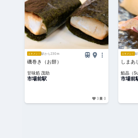
駅から230 m
駅
エキメシ！
エキメシ！
磯巻き（お餅）
しまあ
甘味処 茂助
鮨晶（Su
市場前駅
市場前
3
0