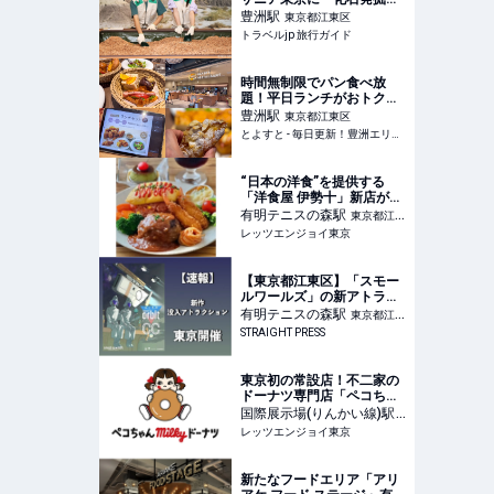
場」と夏限定アクティビテ
豊洲
駅
東京都江東区
ィ登場 | 東京都 | トラベルjp
トラベルjp 旅行ガイド
旅行ガイド
時間無制限でパン食べ放
題！平日ランチがおトクな
「BAKERY RESTAURANT
豊洲
駅
東京都江東区
C 豊洲セイルパーク店」 -
とよすと - 毎日更新！豊洲エリアの今がわかる地域情報サイト
とよすと - 毎日更新！豊洲
エリアの今がわかる地域情
報サイト
“日本の洋食”を提供する
「洋食屋 伊勢十」新店が有
明ガーデンにオープン｜レ
有明テニスの森
駅
東京都江東
ッツエンジョイ東京
レッツエンジョイ東京
区
【東京都江東区】「スモー
ルワールズ」の新アトラク
ションのチケット発売！圧
有明テニスの森
駅
東京都江東
倒的没入感の宇宙旅行へ
STRAIGHT PRESS
区
東京初の常設店！不二家の
ドーナツ専門店「ペコちゃ
んmilkyドーナツ」有明ガー
国際展示場(りんかい線)
駅
デンに誕生｜レッツエンジ
レッツエンジョイ東京
東京都江東区
ョイ東京
新たなフードエリア「アリ