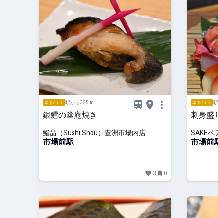
駅から325 m
駅
エキメシ！
エキメシ！
銀鱈の幽庵焼き
刺身盛
鮨晶（Sushi Shou）豊洲市場内店
SAKE
市場前駅
｜豊洲）
市場前
3
0