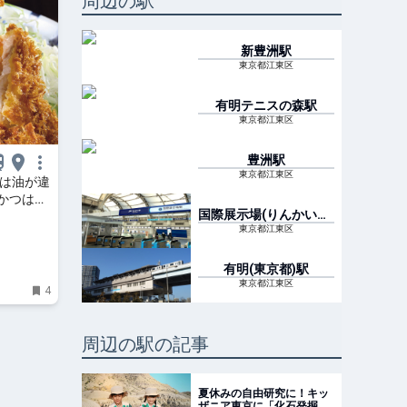
周辺の駅
新豊洲
駅
東京都江東区
有明テニスの森
駅
東京都江東区
豊洲
駅
東京都江東区
』は油が違
かつは市
国際展示場(りんかい線)
駅
東京都江東区
有明(東京都)
駅
東京都江東区
4
周辺の駅の記事
夏休みの自由研究に！キッ
ザニア東京に「化石発掘現