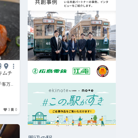
キムチ
千客万来
3
0