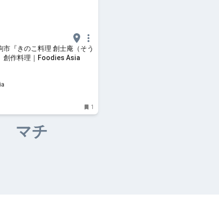
駒市『きのこ料理 創士庵（そう
作料理｜Foodies Asia
ia
1
マチ