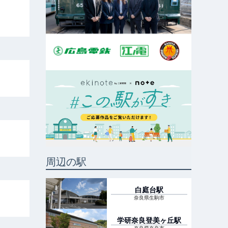
周辺の駅
白庭台
駅
奈良県生駒市
学研奈良登美ヶ丘
駅