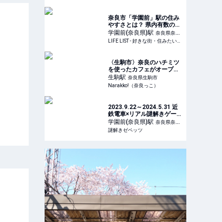
日常に！ - LIFE LIST - 好き
な街・住みたい街・私の街
奈良市「学園前」駅の住み
やすさとは？ 県内有数の高
級住宅街としても知られ
学園前(奈良県)
駅
奈良県奈良
る、上品で落ち着いた街 -
LIFE LIST - 好きな街・住みたい街・私の街
市
LIFE LIST - 好きな街・住み
たい街・私の街
〈生駒市〉奈良のハチミツ
を使ったカフェがオープ
ン！（Ikoma honey &
生駒
駅
奈良県生駒市
cafe） | 奈良の地域密着
Narakko!（奈良っこ）
型・総合情報サイト
Narakko!（奈良っこ）
2023.9.22～2024.5.31 近
鉄電車×リアル謎解きゲーム
開催『ナゾだらけの列車
学園前(奈良県)
駅
奈良県奈良
旅』
謎解きゼペッツ
市