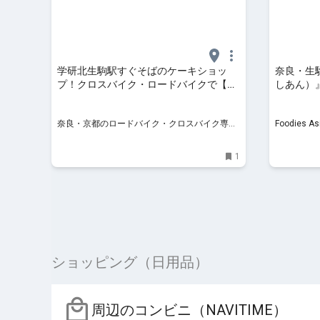
学研北生駒駅すぐそばのケーキショッ
奈良・生
プ！クロスバイク・ロードバイクで【川
しあん）』創
端風太朗】さんへ行こう！
奈良・京都のロードバイク・クロスバイク専門
Foodies As
店 | バイシクルカラー | トレック
1
ショッピング（日用品）
周辺のコンビニ（NAVITIME）