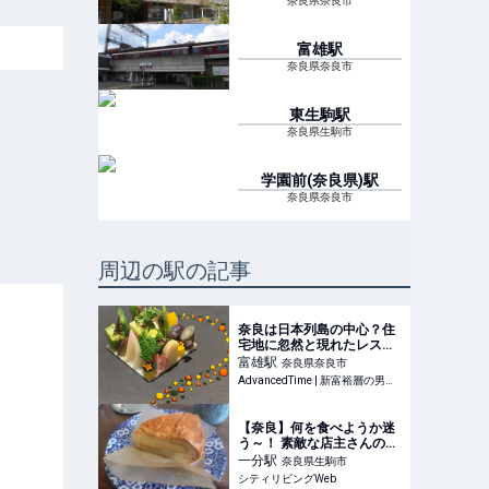
奈良県奈良市
富雄
駅
奈良県奈良市
東生駒
駅
奈良県生駒市
学園前(奈良県)
駅
奈良県奈良市
周辺の駅の記事
奈良は日本列島の中心？住
宅地に忽然と現れたレスト
ランが極上な理由 |
富雄
駅
奈良県奈良市
AdvancedTime
AdvancedTime | 新富裕層の男女のためのライフスタイル＆ファッションマガジン
【奈良】何を食べようか迷
う～！ 素敵な店主さんの作
る焼き菓子を堪能してきま
一分
駅
奈良県生駒市
した♪｜シティリビング
シティリビングWeb