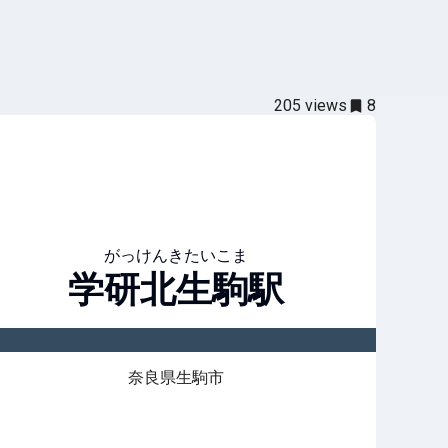
205
views
8
がっけんきたいこま
学研北生駒
駅
奈良県生駒市