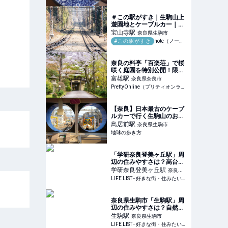
Web
＃この駅がすき｜生駒山上
遊園地とケーブルカー｜
offece10
宝山寺
駅
奈良県生駒市
#この駅がすき
note（ノート）
奈良の料亭「百楽荘」で桜
咲く庭園を特別公開！限定
御膳も予約販売 |
富雄
駅
奈良県奈良市
PrettyOnline
PrettyOnline（プリティオンライン）
【奈良】日本最古のケーブ
ルカーで行く生駒山のおす
すめスポット3選
鳥居前
駅
奈良県生駒市
地球の歩き方
「学研奈良登美ヶ丘駅」周
辺の住みやすさは？高台に
構える駅と緑に囲まれた住
学研奈良登美ヶ丘
駅
奈良県
宅街 - LIFE LIST - 好きな
LIFE LIST - 好きな街・住みたい街・私の街
奈良市
街・住みたい街・私の街
奈良県生駒市「生駒駅」周
辺の住みやすさは？自然に
囲まれながら快適に暮ら
生駒
駅
奈良県生駒市
す、そんな憧れの非日常を
LIFE LIST - 好きな街・住みたい街・私の街