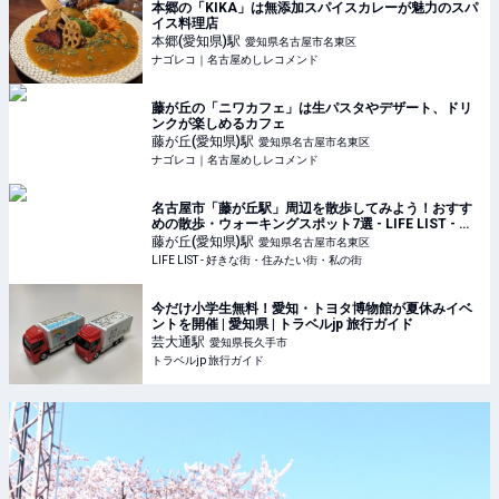
本郷の「KIKA」は無添加スパイスカレーが魅力のスパ
イス料理店
本郷(愛知県)
駅
愛知県名古屋市名東区
ナゴレコ｜名古屋めしレコメンド
藤が丘の「ニワカフェ」は生パスタやデザート、ドリ
ンクが楽しめるカフェ
藤が丘(愛知県)
駅
愛知県名古屋市名東区
ナゴレコ｜名古屋めしレコメンド
名古屋市「藤が丘駅」周辺を散歩してみよう！おすす
めの散歩・ウォーキングスポット7選 - LIFE LIST - 好
きな街・住みたい街・私の街
藤が丘(愛知県)
駅
愛知県名古屋市名東区
LIFE LIST - 好きな街・住みたい街・私の街
今だけ小学生無料！愛知・トヨタ博物館が夏休みイベ
ントを開催 | 愛知県 | トラベルjp 旅行ガイド
芸大通
駅
愛知県長久手市
トラベルjp 旅行ガイド