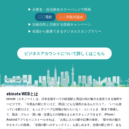
▶ 企業名・自治体名カラーバッジで投稿
〇〇電鉄
△△市観光協会
▶ 沿線住民と共創する投稿キャンペーン
▶ 全国から集客できるデジタルスタンプラリー
ビジネスアカウントについて詳しくはこちら
ekinote WEBとは
ekinote（エキノート）は、日本全国すべての鉄道駅と周辺の街の魅力を発見できる無料サ
ービスです。「今度あの駅に行くけど、周辺にどんな場所があるんだろう？」「いつも使
っている駅だけど、もっとディープな情報が知りたいな！」というとき、駅名で検索し
て、観光・グルメ・買い物・交通などの情報をまとめてチェックできます。iPhone /
Androidアプリをインストールすれば、「お気に入りの駅や記事の保存」「駅や街の魅力
やエキメシの投稿」「全国の駅へのチェックイン」も楽しめます。全国の駅と街で、あな