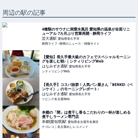
周辺の駅の記事
4種類のサウナに洞窟水風呂 愛知県の温泉が全面リニ
ューアル 7カ月ぶり営業再開 - 静岡ライフ
芸大通
駅
愛知県長久手市
静岡ライフ - 静岡のニュース・情報サイト
【愛知】長久手最大級のカフェでスペシャルモーニン
グを楽しむ朝♪｜シティリビングWeb
はなみずき通
駅
愛知県長久手市
シティリビングWeb
【長久手】コスパ抜群！人気パン屋さん「BENKEI（ベ
ンケイ）」のモーニングレポート♪
はなみずき通
駅
愛知県長久手市
リビング名古屋Web
本郷の「閏」は煮干し香るこだわりの一杯が楽しめる
煮干しラーメン専門店
本郷(愛知県)
駅
愛知県名古屋市名東区
ナゴレコ｜名古屋めしレコメンド