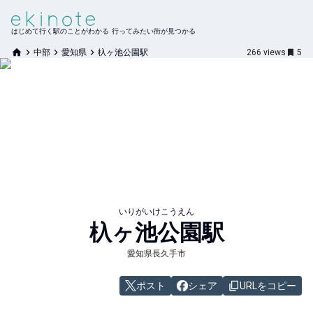
はじめて行く駅のことがわかる 行ってみたい街が見つかる
中部
愛知県
杁ヶ池公園駅
266
views
5
いりがいけこうえん
杁ヶ池公園
駅
愛知県長久手市
ポスト
シェア
URLをコピー