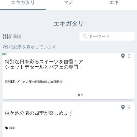
エキガタリ
マチ
エキ
エキガタリ
新着順
2
件の記事を表示しています
特別な日を彩るスイーツを自慢！ア
シェットデセールとパフェの専門店
「あおとあか」がオープン【愛知・
日進市】 | 日刊KELLY｜名古屋の最
新情報を毎日配信！
日刊KELLY｜名古屋の最新情報を毎日配信！
9
杁ケ池公園の四季が楽しめます
自宅