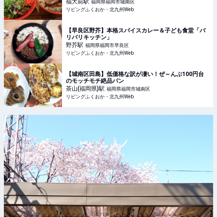
福大前
駅
福岡県福岡市城南区
リビングふくおか・北九州Web
【早良区野芥】本格スパイスカレー＆子ども食堂「バ
リバリキッチン」
野芥
駅
福岡県福岡市早良区
リビングふくおか・北九州Web
【城南区田島】低価格な訳が凄い！ぜ～んぶ100円台
のモッチモチ絶品パン
茶山(福岡県)
駅
福岡県福岡市城南区
リビングふくおか・北九州Web