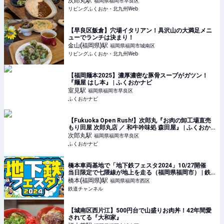
次郎丸
駅
福岡県福岡市早良区
リビングふくおか・北九州Web
【早良区飯倉】穴場イタリアン！具沢山の大満足メニ
ューでランチは決まり！
金山(福岡県)
駅
福岡県福岡市城南区
リビングふくおか・北九州Web
【福岡麺本2025】濃厚濃密な豚骨スープがガツン！
『麺屋 はし本』 | ふくおかナビ
室見
駅
福岡県福岡市早良区
ふくおかナビ
【Fukuoka Open Rush!】次郎丸『お肉の卸工場直売
もり田屋 次郎丸店 ／ 和牛吟味処 森田屋』 | ふくおか
ナビ
次郎丸
駅
福岡県福岡市早良区
ふくおかナビ
橋本車両基地で「地下鉄フェスタ2024」10/27開催
当日限定で七隈線が地上を走る（福岡県福岡市） | 鉄
道ニュース | 鉄道チャンネル
橋本(福岡県)
駅
福岡県福岡市西区
鉄道チャンネル
【城南区西片江】500円台で山盛りお肉丼！42年間愛
されてる『大和家』