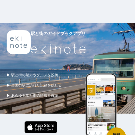
駅と街のガイドブックアプリ
▶ 駅と街の魅力やグルメを投稿
▶ 全国の駅に訪れた記録を残せる
▶ あらゆる駅と街の情報を確認