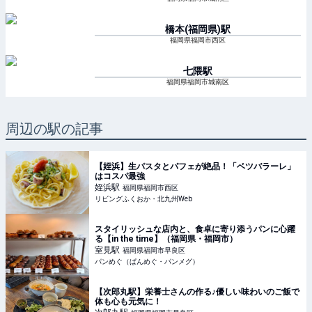
橋本(福岡県)
駅
福岡県福岡市西区
七隈
駅
福岡県福岡市城南区
周辺の駅の記事
【姪浜】生パスタとパフェが絶品！「ベツバラーレ」
はコスパ最強
姪浜
駅
福岡県福岡市西区
リビングふくおか・北九州Web
スタイリッシュな店内と、食卓に寄り添うパンに心躍
る【in the time】（福岡県・福岡市）
室見
駅
福岡県福岡市早良区
パンめぐ（ぱんめぐ・パンメグ）
【次郎丸駅】栄養士さんの作る♪優しい味わいのご飯で
体も心も元気に！