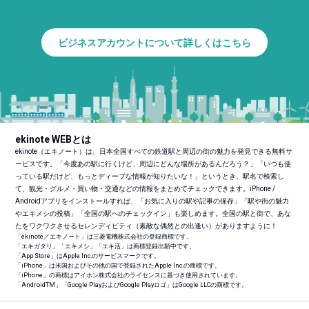
ビジネスアカウントについて詳しくはこちら
ekinote WEBとは
ekinote（エキノート）は、日本全国すべての鉄道駅と周辺の街の魅力を発見できる無料サ
ービスです。「今度あの駅に行くけど、周辺にどんな場所があるんだろう？」「いつも使
っている駅だけど、もっとディープな情報が知りたいな！」というとき、駅名で検索し
て、観光・グルメ・買い物・交通などの情報をまとめてチェックできます。iPhone /
Androidアプリをインストールすれば、「お気に入りの駅や記事の保存」「駅や街の魅力
やエキメシの投稿」「全国の駅へのチェックイン」も楽しめます。全国の駅と街で、あな
たをワクワクさせるセレンディピティ（素敵な偶然との出逢い）がありますように！
「ekinote／エキノート」は三菱電機株式会社の登録商標です。
「エキガタリ」「エキメシ」「エキ活」は商標登録出願中です。
「App Store」はApple Inc.のサービスマークです。
「iPhone」は米国およびその他の国で登録されたApple Inc.の商標です。
「iPhone」の商標はアイホン株式会社のライセンスに基づき使用されています。
「Android
TM
」「Google PlayおよびGoogle Playロゴ」はGoogle LLCの商標です。