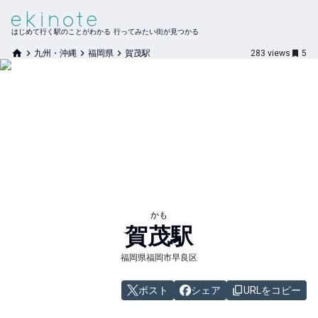
はじめて行く駅のことがわかる 行ってみたい街が見つかる
九州・沖縄
福岡県
賀茂駅
283
views
5
かも
賀茂
駅
福岡県福岡市早良区
ポスト
シェア
URLをコピー