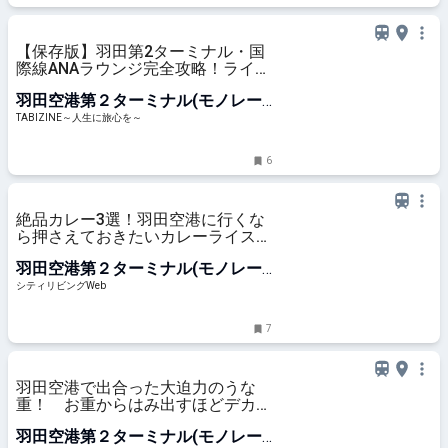
【保存版】羽田第2ターミナル・国
際線ANAラウンジ完全攻略！ライブ
キッチンとバー体験 | TABIZINE～人
羽田空港第２ターミナル(モノレー
生に旅心を～
ル)駅
TABIZINE～人生に旅心を～
6
絶品カレー3選！羽田空港に行くな
ら押さえておきたいカレーライス、
うどん、パン｜シティリビングWeb
羽田空港第２ターミナル(モノレー
ル)駅
シティリビングWeb
7
羽田空港で出合った大迫力のうな
重！ お重からはみ出すほどデカい
うなぎが旨い - おとなの週末Web
羽田空港第２ターミナル(モノレー