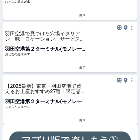
ル)駅
おとなの週末Web
8
羽田空港で見つけた穴場イタリア
ン 味、ロケーション、サービスす
べて満点！ - おとなの週末Web
羽田空港第２ターミナル(モノレー
ル)駅
おとなの週末Web
7
【2025最新】東京・羽田空港で買
えるお土産おすすめ27選！限定品
や定番商品を紹介 ｜じゃらんニュ
羽田空港第２ターミナル(モノレー
ース
ル)駅
じゃらんニュース
8