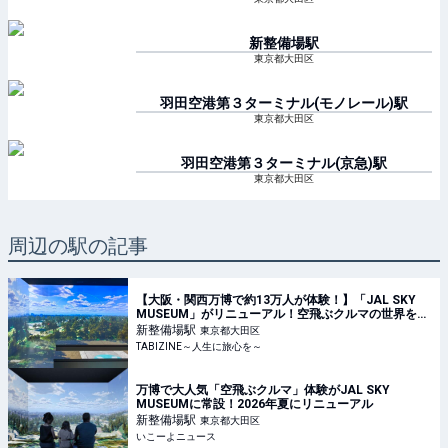
新整備場
駅
東京都大田区
羽田空港第３ターミナル(モノレール)
駅
東京都大田区
羽田空港第３ターミナル(京急)
駅
東京都大田区
周辺の駅の記事
【大阪・関西万博で約13万人が体験！】「JAL SKY
MUSEUM」がリニューアル！空飛ぶクルマの世界を体
験できる「そらクルーズ」が新登場 | TABIZINE～人生
新整備場
駅
東京都大田区
に旅心を～
TABIZINE～人生に旅心を～
万博で大人気「空飛ぶクルマ」体験がJAL SKY
MUSEUMに常設！2026年夏にリニューアル
新整備場
駅
東京都大田区
いこーよニュース