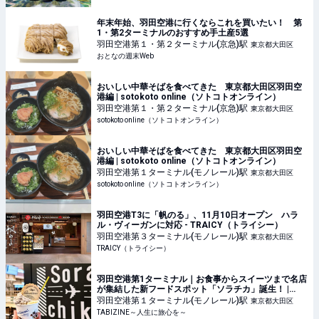
年末年始、羽田空港に行くならこれを買いたい！ 第
1・第2ターミナルのおすすめ手土産5選
羽田空港第１・第２ターミナル(京急)
駅
東京都大田区
おとなの週末Web
おいしい中華そばを食べてきた 東京都大田区羽田空
港編 | sotokoto online（ソトコトオンライン）
羽田空港第１・第２ターミナル(京急)
駅
東京都大田区
sotokoto online（ソトコトオンライン）
おいしい中華そばを食べてきた 東京都大田区羽田空
港編 | sotokoto online（ソトコトオンライン）
羽田空港第１ターミナル(モノレール)
駅
東京都大田区
sotokoto online（ソトコトオンライン）
羽田空港T3に「帆のる」、11月10日オープン ハラ
ル・ヴィーガンに対応 - TRAICY（トライシー）
羽田空港第３ターミナル(モノレール)
駅
東京都大田区
TRAICY（トライシー）
羽田空港第1ターミナル｜お食事からスイーツまで名店
が集結した新フードスポット「ソラチカ」誕生！ |
TABIZINE～人生に旅心を～
羽田空港第１ターミナル(モノレール)
駅
東京都大田区
TABIZINE～人生に旅心を～