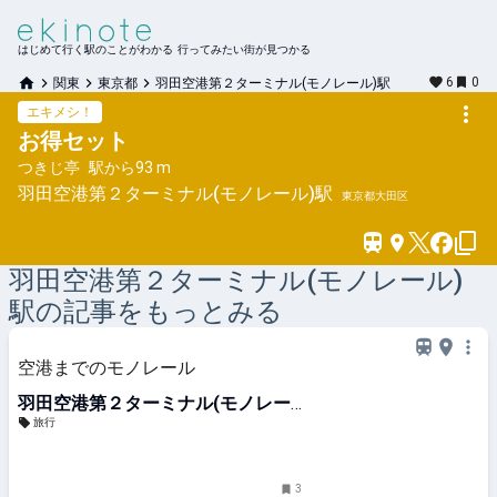
はじめて行く駅のことがわかる 行ってみたい街が見つかる
6
0
関東
東京都
羽田空港第２ターミナル(モノレール)駅
エキメシ！
お得セット
つきじ亭
駅から
93 m
羽田空港第２ターミナル(モノレール)
駅
東京都大田区
羽田空港第２ターミナル(モノレール)
駅の記事をもっとみる
空港までのモノレール
羽田空港第２ターミナル(モノレー
ル)駅
旅行
3