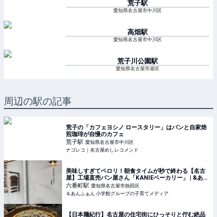
荒子
駅
愛知県名古屋市中川区
高畑
駅
愛知県名古屋市中川区
荒子川公園
駅
愛知県名古屋市港区
周辺の駅の記事
荒子の「カフェヨシノ ロースタリー」はパンと自家焙
煎珈琲が自慢のカフェ
荒子
駅
愛知県名古屋市中川区
ナゴレコ｜名古屋めしレコメンド
美味しすぎてペロリ！朝食タイムが秒で終わる【名古
屋】工場直売パン屋さん「KANIEベーカリー」 | &あん
ふぁん
六番町
駅
愛知県名古屋市熱田区
＆あんふぁん 小学館グループの子育てメディア
【日本麺紀行】名古屋の住宅街にひっそりと佇む絶品