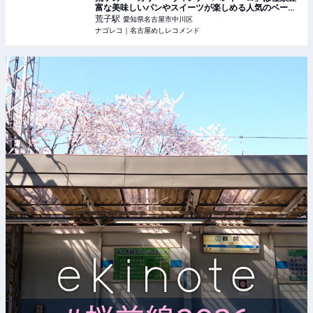
富な美味しいパンやスイーツが楽しめる人気のベーカ
リー
荒子
駅
愛知県名古屋市中川区
ナゴレコ｜名古屋めしレコメンド