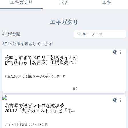
エキガタリ
マチ
エキ
エキガタリ
新着順
3
件の記事を表示しています
美味しすぎてペロリ！朝食タイムが
秒で終わる【名古屋】工場直売パン
屋さん「KANIEベーカリー」 | &あ
んふぁん
＆あんふぁん 小学館グループの子育てメディア
7
名古屋で巡るレトロな純喫茶
vol.17「丸いガラスドア」と「ホッ
トミルク」
ナゴレコ｜名古屋めしレコメンド