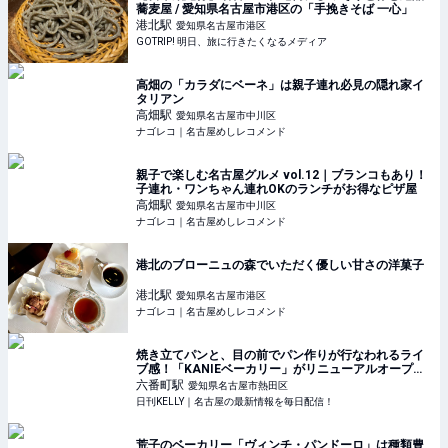
蕎麦屋 / 愛知県名古屋市港区の「手挽きそば 一心」
港北
駅
愛知県名古屋市港区
GOTRIP! 明日、旅に行きたくなるメディア
高畑の「カラダにベーネ」は親子連れ必見の隠れ家イ
タリアン
高畑
駅
愛知県名古屋市中川区
ナゴレコ｜名古屋めしレコメンド
親子で楽しむ名古屋グルメ vol.12｜ブランコもあり！
子連れ・ワンちゃん連れOKのランチがお得なピザ屋
高畑
駅
愛知県名古屋市中川区
ナゴレコ｜名古屋めしレコメンド
港北のブローニュの森でいただく優しい甘さの洋菓子
港北
駅
愛知県名古屋市港区
ナゴレコ｜名古屋めしレコメンド
焼き立てパンと、目の前でパン作りが行なわれるライ
ブ感！「KANIEベーカリー」がリニューアルオープン
【名古屋市・中川区】 | 日刊KELLY｜名古屋の最新情報
六番町
駅
愛知県名古屋市熱田区
を毎日配信！
日刊KELLY｜名古屋の最新情報を毎日配信！
荒子のベーカリー「ヴィンチ・パンドーロ」は種類豊