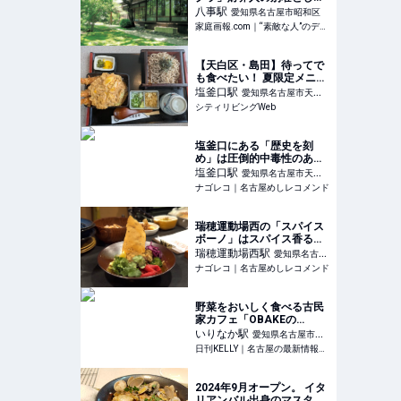
建てられた邸宅で季節のフ
八事
駅
愛知県名古屋市昭和区
レンチを | 家庭画報.com
家庭画報.com｜“素敵な人”のディレクトリ
｜“素敵な人”のディレクト
リ
【天白区・島田】待ってで
も食べたい！ 夏限定メニュ
ー「海老かつ重」が絶品｜
塩釜口
駅
愛知県名古屋市天白
シティリビングWeb
シティリビングWeb
区
塩釜口にある「歴史を刻
め」は圧倒的中毒性のある
二郎系ラーメン専門店
塩釜口
駅
愛知県名古屋市天白
ナゴレコ｜名古屋めしレコメンド
区
瑞穂運動場西の「スパイス
ボーノ」はスパイス香るビ
リヤニが美味しい隠れ家的
瑞穂運動場西
駅
愛知県名古屋
ビストロ
ナゴレコ｜名古屋めしレコメンド
市瑞穂区
野菜をおいしく食べる古民
家カフェ「OBAKEの
OKABE」がオープン！【昭
いりなか
駅
愛知県名古屋市昭
和区・いりなか】 | 日刊
日刊KELLY｜名古屋の最新情報を毎日配信！
和区
KELLY｜名古屋の最新情報
を毎日配信！
2024年9月オープン。 イタ
リアンバル出身のマスター