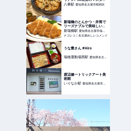
が作るバル料理をいただけ
八事
駅
愛知県名古屋市昭和区
るカフェ＆Bar。
新瑞橋のとんかつ・井筒で
リーズナブルで美味しいと
んかつ定食を堪能
新瑞橋
駅
愛知県名古屋市瑞穂
ナゴレコ｜名古屋めしレコメンド
区
うな豊さん #Hiro
瑞穂運動場西
駅
愛知県名古屋
市瑞穂区
渡辺健一トリックアート美
術館
いりなか
駅
愛知県名古屋市昭
和区