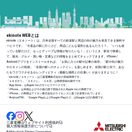
ekinote WEBとは
ekinote（エキノート）は、日本全国すべての鉄道駅と周辺の街の魅力を発見できる無料サ
ービスです。「今度あの駅に行くけど、周辺にどんな場所があるんだろう？」「いつも使
っている駅だけど、もっとディープな情報が知りたいな！」というとき、駅名で検索し
て、観光・グルメ・買い物・交通などの情報をまとめてチェックできます。iPhone /
Androidアプリをインストールすれば、「お気に入りの駅や記事の保存」「駅や街の魅力
やエキメシの投稿」「全国の駅へのチェックイン」も楽しめます。全国の駅と街で、あな
たをワクワクさせるセレンディピティ（素敵な偶然との出逢い）がありますように！
「ekinote／エキノート」は三菱電機株式会社の登録商標です。
「エキガタリ」「エキメシ」「エキ活」は商標登録出願中です。
「App Store」はApple Inc.のサービスマークです。
「iPhone」は米国およびその他の国で登録されたApple Inc.の商標です。
「iPhone」の商標はアイホン株式会社のライセンスに基づき使用されています。
「Android
TM
」「Google PlayおよびGoogle Playロゴ」はGoogle LLCの商標です。
三菱電機
ウェブサイト利用規約
個人情報保護方針について
© Mitsubishi Electric Corporation