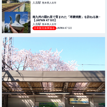
人吉
駅
熊本県人吉市
南九州の隠れ里で育まれた「球磨焼酎」を訪ねる旅 -
【JAPAN 47 GO】
人吉
駅
熊本県人吉市
日本観光振興協会
JAPAN 47 GO