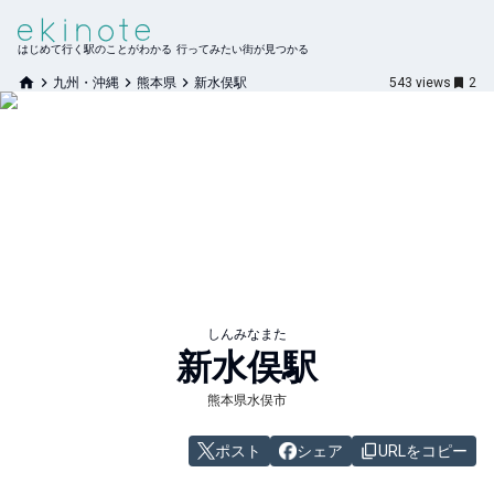
はじめて行く駅のことがわかる 行ってみたい街が見つかる
九州・沖縄
熊本県
新水俣駅
543
views
2
しんみなまた
新水俣
駅
熊本県水俣市
ポスト
シェア
URLをコピー