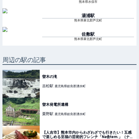
熊本県水俣市
湯浦
駅
熊本県葦北郡芦北町
佐敷
駅
熊本県葦北郡芦北町
周辺の駅の記事
曽木の滝
吉松
駅
鹿児島県姶良郡湧水町
曽木発電所遺構
栗野
駅
鹿児島県姶良郡湧水町
【人吉市】熊本市内からわざわざでも行きたい！五感
で楽しめる至福の芸術的フレンチ「Na舎tem.」（ナシ