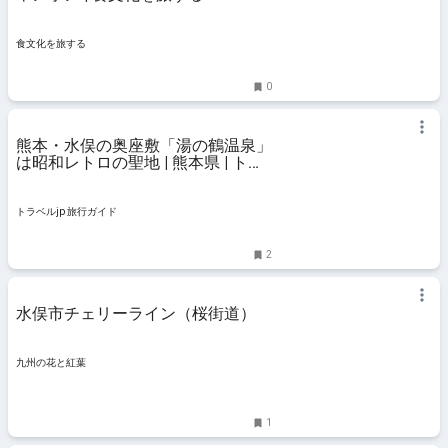
食文化を旅する
0
熊本・水俣の奥座敷「湯の鶴温泉」
は昭和レトロの聖地 | 熊本県 | トラ
ベルjp 旅行ガイド
トラベルjp 旅行ガイド
2
水俣市チェリーライン（桜街道）
九州の花と紅葉
1