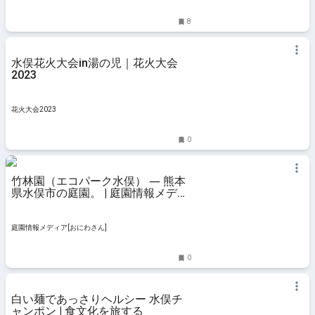
8
水俣花火大会in湯の児｜花火大会
2023
花火大会2023
0
竹林園（エコパーク水俣） ― 熊本
県水俣市の庭園。 | 庭園情報メディ
ア【おにわさん】
庭園情報メディア[おにわさん]
0
白い麺であっさりヘルシー 水俣チ
ャンポン | 食文化を旅する