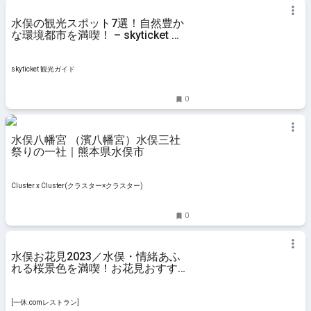
水俣の観光スポット7選！自然豊か
な環境都市を満喫！ – skyticket 観
光ガイド
skyticket 観光ガイド
0
水俣八幡宮 （濱八幡宮）水俣三社
祭りの一社｜熊本県水俣市
Cluster x Cluster(クラスター×クラスター)
0
水俣お花見2023／水俣・情緒あふ
れる桜景色を満喫！お花見おすすめ
人気スポット6選 - [一休.comレス
トラン]
[一休.comレストラン]