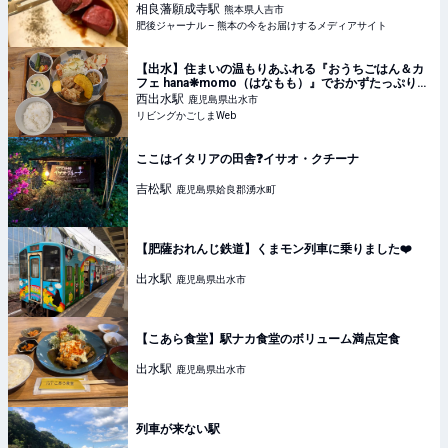
ャトン） | 肥後ジャーナル – 熊本の今をお届けするメ
相良藩願成寺
駅
熊本県人吉市
ディアサイト
肥後ジャーナル – 熊本の今をお届けするメディアサイト
【出水】住まいの温もりあふれる『おうちごはん＆カ
フェ hana❋momo（はなもも）』でおかずたっぷりラ
ンチ♪
西出水
駅
鹿児島県出水市
リビングかごしまWeb
ここはイタリアの田舎❓イサオ・クチーナ
吉松
駅
鹿児島県姶良郡湧水町
【肥薩おれんじ鉄道】くまモン列車に乗りました❤️
出水
駅
鹿児島県出水市
【こあら食堂】駅ナカ食堂のボリューム満点定食
出水
駅
鹿児島県出水市
列車が来ない駅