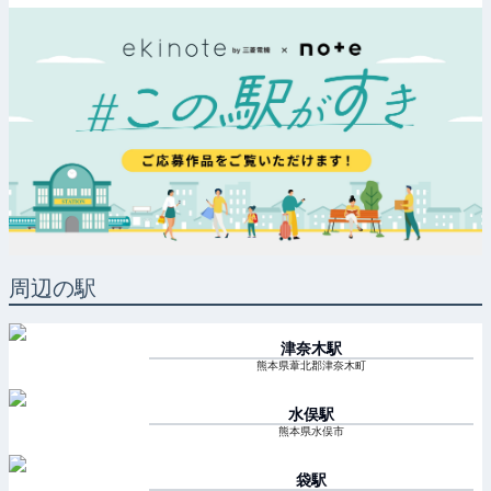
周辺の駅
津奈木
駅
熊本県葦北郡津奈木町
水俣
駅
熊本県水俣市
袋
駅