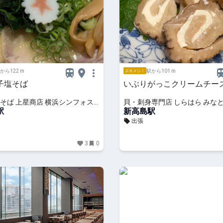
から122 m
駅から101 m
エキメシ！
子塩そば
いぶりがっこクリームチー
そば 上星商店 横浜シンフォス
貝・刺身専門店 しらはら みな
駅
一番街
新高島駅
出張
3
0