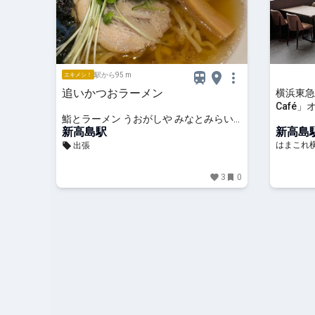
駅から95 m
エキメシ！
追いかつおラーメン
横浜東急
Café
鮨とラーメン うおがしや みなとみらい
も一律1,
一番街
新高島駅
新高島
はまこれ
出張
3
0