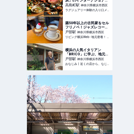
浜」のインターナショナル
ビュッフェレストランがオ
高島町
駅
神奈川県横浜市西区
ープン1周年！記念ビュッ
ラグジュアリー体験の入り口メディア
フェを堪能
築50年以上の古民家をセル
フリノベ！ジャズレコード
が流れるカフェ【SOM
戸部
駅
神奈川県横浜市西区
COFFEE（ソムコーヒー）
リビング横浜Web - 地元密着！ 横浜、元町・中華街、みなとみらいほかのグルメ、イベント、お出かけ、習い事情報
＠戸部】横浜古民家カフェ
巡りvol.2
横浜の人気イタリアン
「BRICO」に学ぶ、地元客
の巻き込み方。LINEを読ん
戸部
駅
神奈川県横浜市西区
で「思い出してもらう」た
おなじみ丨近くの店から、なじみの店へ。
めにやったこと - おなじみ
丨近くの店から、なじみの
店へ。