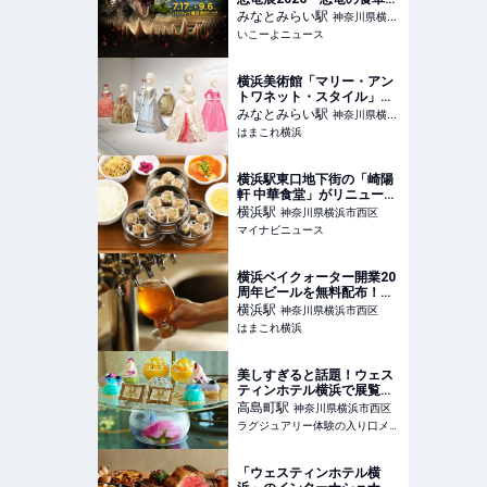
図鑑〜」がパシフィコ横浜
みなとみらい
駅
神奈川県横浜
で7月開幕
いこーよニュース
市西区
横浜美術館「マリー・アン
トワネット・スタイル」王
妃のドレスや宝飾など一挙
みなとみらい
駅
神奈川県横浜
公開！国内唯一の世界巡回
はまこれ横浜
市西区
展 | はまこれ横浜
横浜駅東口地下街の「崎陽
軒 中華食堂」がリニューア
ル - 客席面積を拡張、新メ
横浜
駅
神奈川県横浜市西区
ニュー「シウマイ大満足定
マイナビニュース
食」も
横浜ベイクォーター開業20
周年ビールを無料配布！横
浜ビールによる限定醸造、
横浜
駅
神奈川県横浜市西区
館内一部店舗で樽生も | は
はまこれ横浜
まこれ横浜
美しすぎると話題！ウェス
ティンホテル横浜で展覧会
「マリー・アントワネッ
高島町
駅
神奈川県横浜市西区
ト・スタイル」とコラボし
ラグジュアリー体験の入り口メディア
たアフタヌーンティーが開
催中【実食レポート】
「ウェスティンホテル横