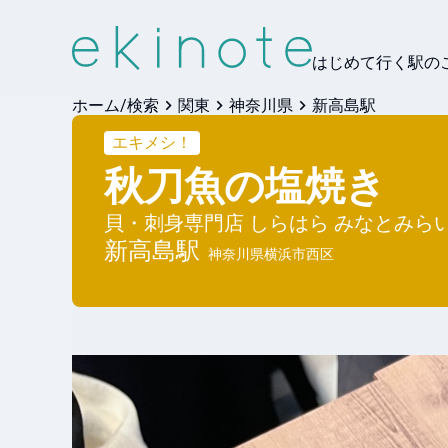
はじめて行く駅の
ホーム/検索
関東
神奈川県
新高島駅
エキメシ！
秋刀魚の塩焼き
貝・刺身専門店 しらはら みなとみら
新高島
駅
神奈川県横浜市西区