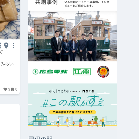
ズ
とみらい
3
0