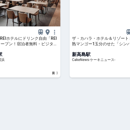
REIホテルにドリンク自由「REI
ザ・カハラ・ホテル＆リゾート
」オープン！宿泊者無料・ビジター
熟マンゴー1玉分のせた「シン
200円で利用OK | はまこれ横浜
キ」など夏季メニュー全2種、6
駅
新高島駅
り4ヵ月展開
横浜
CakeNews-ケーキニュース-
3