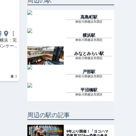
周辺の駅
高島町
駅
神奈川県横浜市西区
横浜
駅
 横浜：完
神奈川県横浜市西区
パンケー
月1日よ
みなとみらい
駅
神奈川県横浜市西区
戸部
駅
3
神奈川県横浜市西区
平沼橋
駅
神奈川県横浜市西区
周辺の駅の記事
9年ぶり開催！「ヨコハマ
恐竜展2026〜恐竜の食卓大