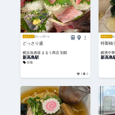
駅から387 m
駅
エキメシ！
エキメシ！
どっさり盛
特製柚
横浜漁酒場 まるう商店 別館
横濱中華
新高島駅
テージ店
新高島
出張
3
0