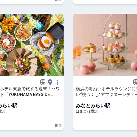
ホテル東急で旅する週末！ハワ
横浜の海沿いホテルラウンジに
「YOKOHAMA BAYSIDE
い“桃づくし”アフタヌーンティ
IAN 2026」開催 | はまこれ横浜
旬の果実を愛でる夏の贅沢時間 |
みらい駅
みなとみらい駅
れ横浜
横浜
はまこれ横浜
3