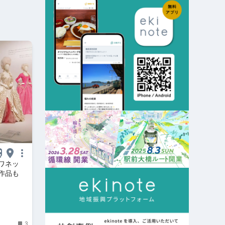
ワネッ
作品も
3