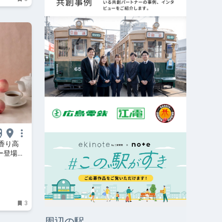
香り高
ー登場！
 はまこ
3
周辺の駅