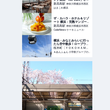
プン！宿泊者無料・ビジタ
新高島
駅
神奈川県横浜市西区
ーも一律1,200円で利用OK |
はまこれ横浜
はまこれ横浜
ザ・カハラ・ホテル＆リゾ
ート 横浜：完熟マンゴー1
玉分のせた「シンパンケー
新高島
駅
神奈川県横浜市西区
キ」など夏季メニュー全2
CakeNews-ケーキニュース-
種、6月1日より4ヵ月展開
横浜・みなとみらいに行っ
たら空中散歩！ロープウェ
イで特別な景色を楽しもう |
桜木町〔ＹＯＫＯＨＡＭ
&あんふぁん
Ａ ＡＩＲ ＣＡＢＩＮ〕
＆あんふぁん 小学館グループの子育てメディア
駅
神奈川県横浜市中区