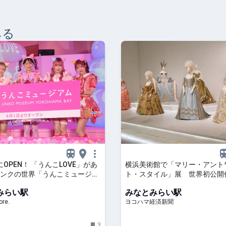
みる
にOPEN！ 「うんこLOVE」があ
横浜美術館で「マリー・アント
ンクの世界「うんこミュージア
ト・スタイル」展 世界初公開
OHAMA BAY」【#編集部のおで
みらい駅
みなとみらい駅
ク】｜るるぶ&more.
re.
ヨコハマ経済新聞
3