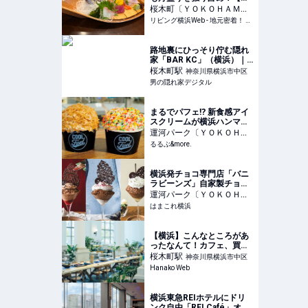
かなざかな】桜木町駅
桜木町〔ＹＯＫＯＨＡＭ
Ａ ＡＩＲ ＣＡＢＩＮ〕
リビング横浜Web - 地元密着！ 横浜、元町・中華街、みなとみらいほかのグルメ、イベント、お出かけ、習い事情報
駅
神奈川県横浜市中区
路地裏にひっそり佇む隠れ
家「BAR KC」（横浜）｜
港町酒場で逢いましょう |
桜木町
駅
神奈川県横浜市中区
男の隠れ家デジタル
男の隠れ家デジタル
まるでパフェ⁉ 新食感アイ
スクリームが横浜ハンマー
ヘッドに登場。「COOL
運河パーク〔ＹＯＫＯＨＡ
Fuel」は今行きたい超クー
ＭＡ ＡＩＲ ＣＡＢＩ
るるぶ&more.
ルなスポット｜るるぶ
Ｎ〕
駅
神奈川県横浜市中区
&more.
横浜発チョコ専門店「バニ
ラビーンズ」自家製チョコ
のかき氷“グラスピレ”月替
運河パーク〔ＹＯＫＯＨＡ
わりで果実3種の味わい登
ＭＡ ＡＩＲ ＣＡＢＩ
はまこれ横浜
場！ | はまこれ横浜
Ｎ〕
駅
神奈川県横浜市中区
【横浜】こんなところがあ
ったなんて！カフェ、買い
物が楽しめる歴史的建造物
桜木町
駅
神奈川県横浜市中区
〈CRAFT.〉
Hanako Web
横浜東急REIホテルにドリ
ンク自由「REI Café」オー