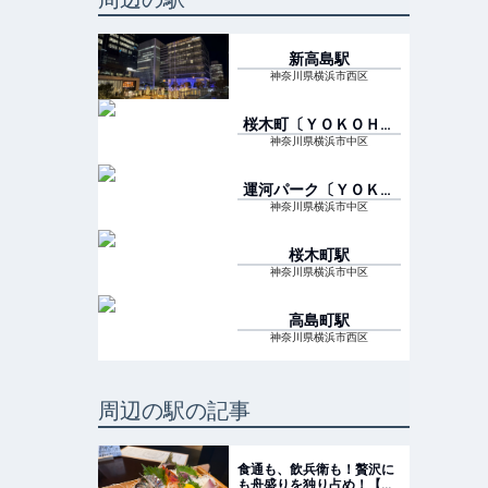
新高島
駅
神奈川県横浜市西区
桜木町〔ＹＯＫＯＨＡ
ＭＡ ＡＩＲ ＣＡＢ
神奈川県横浜市中区
ＩＮ〕
駅
運河パーク〔ＹＯＫＯ
ＨＡＭＡ ＡＩＲ Ｃ
神奈川県横浜市中区
ＡＢＩＮ〕
駅
桜木町
駅
神奈川県横浜市中区
高島町
駅
神奈川県横浜市西区
周辺の駅の記事
食通も、飲兵衛も！贅沢に
も舟盛りを独り占め！【さ