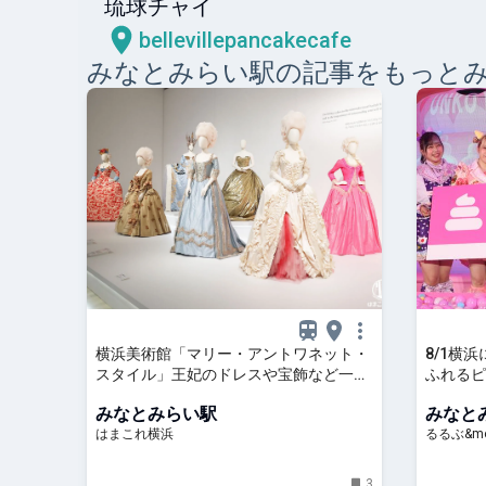
琉球チャイ
bellevillepancakecafe
みなとみらい
駅の記事をもっと
横浜美術館「マリー・アントワネット・
8/1横浜
スタイル」王妃のドレスや宝飾など一挙
ふれるピ
公開！国内唯一の世界巡回展 | はまこれ
ム YOK
みなとみらい駅
みなと
横浜
かけキロ
はまこれ横浜
るるぶ&mo
3