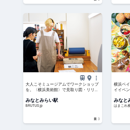
大人こそミュージアムでワークショップ
横浜ベイ
を。〈横浜美術館〉で見取り図・リリー
イイベント
さんがリトグラフに挑戦！ | ブルータス|
HAWAI
みなとみらい駅
みなと
BRUTUS.jp
BRUTUS.jp
はまこれ
3