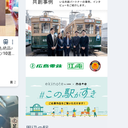
も絶品♪
ツ10選｜
2