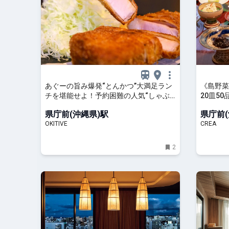
あぐーの旨み爆発“とんかつ”大満足ラン
《島野菜
チを堪能せよ！予約困難の人気“しゃぶ
20皿5
しゃぶ”店『食彩酒房 まつもと』平日限
う朝【沖
県庁前(沖縄県)駅
県庁前(
定でオープン（那覇市） | OKITIVE
OKITIVE
CREA
2