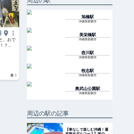
周辺の駅
旭橋
駅
沖縄県那覇市
美栄橋
駅
と、おで
沖縄県那覇市
麦！？
ロユキの
壺川
駅
〜 |
沖縄県那覇市
牧志
駅
5
沖縄県那覇市
奥武山公園
駅
沖縄県那覇市
周辺の駅の記事
【車なしで楽しむ沖縄！週
末旅モデルコース】波の上