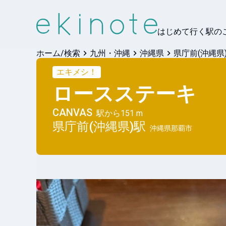
はじめて行く駅の
ホーム/検索
九州・沖縄
沖縄県
県庁前(沖縄県
エキメシ！
ロースステーキ
CANVAS
駅から
151 m
県庁前(沖縄県)
駅
沖縄県那覇市