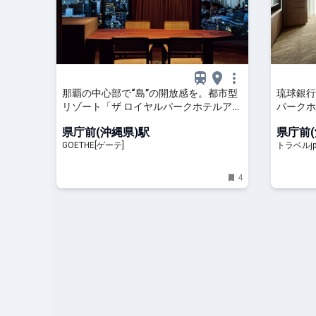
那覇の中心部で“島”の開放感を。都市型
琉球銀行
リゾート「ザ ロイヤルパークホテルアイ
パークホ
コニック 那覇」
| トラベ
県庁前(沖縄県)駅
県庁前(
GOETHE[ゲーテ]
トラベルj
4