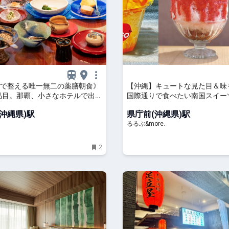
で整える唯一無二の薬膳朝食》
【沖縄】キュートな見た目＆味
0品目。那覇、小さなホテルで出合
国際通りで食べたい南国スイー
縄第一ホテル】
るるぶ&more.
沖縄県)駅
県庁前(沖縄県)駅
るるぶ&more.
2