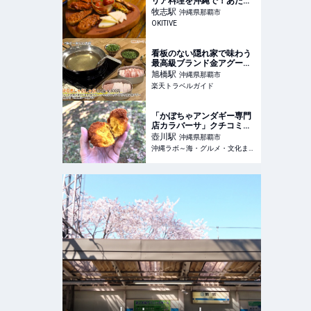
リア料理を沖縄で！あたた
かな味わいと雰囲気が心地
牧志
駅
沖縄県那覇市
良い「JOJO’S 南イタリア
OKITIVE
の家庭料理バル」（那覇
市） | OKITIVE
看板のない隠れ家で味わう
最高級ブランド金アグーの
贅沢な一皿 「あぐーおじい
旭橋
駅
沖縄県那覇市
の店」（那覇市） 【楽天ト
楽天トラベルガイド
ラベル】
「かぼちゃアンダギー専門
店カラバーサ」クチコミで
美味しいと噂のアンダギー
壺川
駅
沖縄県那覇市
はもちふわ
沖縄ラボ～海・グルメ・文化まるごと楽しむ沖縄旅行ガイド～