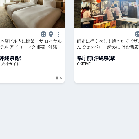
本店ビル内に開業！ザ ロイヤル
師走に行くべし！焼きたてピザ
テル アイコニック 那覇 | 沖縄県
んでセンベロ！締めに はお蕎
ルjp 旅行ガイド
「足立屋久茂地店」～キャンヒ
沖縄県)駅
県庁前(沖縄県)駅
「とー、飲み歩きやってみよう」
p 旅行ガイド
OKITIVE
OKITIVE
5