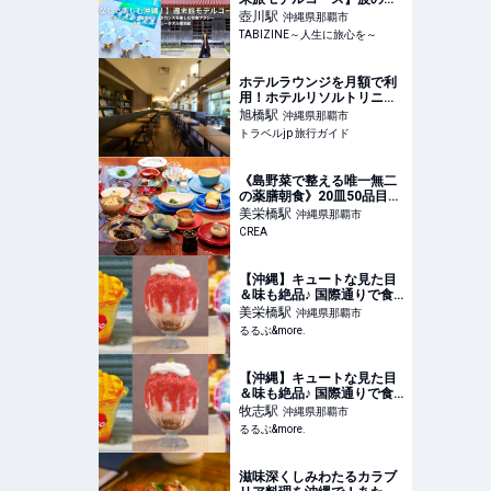
ビーチも首里城も、ホカン
壺川
駅
沖縄県那覇市
スも楽しむ充実プラン |
TABIZINE～人生に旅心を～
TABIZINE～人生に旅心を
～
ホテルラウンジを月額で利
用！ホテルリソルトリニテ
ィ那覇「Hotel Lounge
旭橋
駅
沖縄県那覇市
Pass」登場 | 沖縄県 | トラ
トラベルjp 旅行ガイド
ベルjp 旅行ガイド
《島野菜で整える唯一無二
の薬膳朝食》20皿50品目。
那覇、小さなホテルで出合
美栄橋
駅
沖縄県那覇市
う朝【沖縄第一ホテル】
CREA
【沖縄】キュートな見た目
＆味も絶品♪ 国際通りで食
べたい南国スイーツ10選｜
美栄橋
駅
沖縄県那覇市
るるぶ&more.
るるぶ&more.
【沖縄】キュートな見た目
＆味も絶品♪ 国際通りで食
べたい南国スイーツ10選｜
牧志
駅
沖縄県那覇市
るるぶ&more.
るるぶ&more.
滋味深くしみわたるカラブ