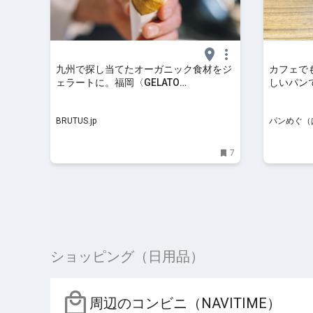
九州で探し当てたオーガニック食材をジ
カフェで
ェラートに。福岡〈GELATO
しいパン
NATURALE〉 | ブルータス| BRUTUS.jp
【OLTO’
カリー 
BRUTUS.jp
パンめぐ（
7
ショッピング（日用品）
周辺のコンビニ（NAVITIME）