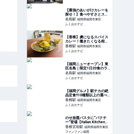
【最強のあいがけカレーを
探せ！】食べやすさとスパ
イス感の完璧なバランス！
名島
駅
福岡県福岡市東区
｜和平カレー | ふくおかナ
ふくおかナビ
ビ
【香椎】虜になるスパイス
カレー！働きたくなる程の
美味しさの裏側に迫る
香椎
駅
福岡県福岡市東区
ふくおかナビ
【福岡ニューオープン】東
区名島｜限定1日20食のラ
ンチセットは必食!貝の旨味
名島
駅
福岡県福岡市東区
がぎっしり超回復スープ
ふくおかナビ
『貝そば 珠や』 | ふくおか
ナビ
【福岡グルメ】駅チカの絶
品定食!!10種類以上の選べ
るおかずが魅力的!!『食堂
香椎
駅
福岡県福岡市東区
海トごはん』 | ふくおかナ
ふくおかナビ
ビ
のせ放題パスタに“パクチ
ー”登場【Italian Kitchen
VANSAN】 | ファンファン
香椎宮前
駅
福岡県福岡市東区
福岡
ファンファン福岡