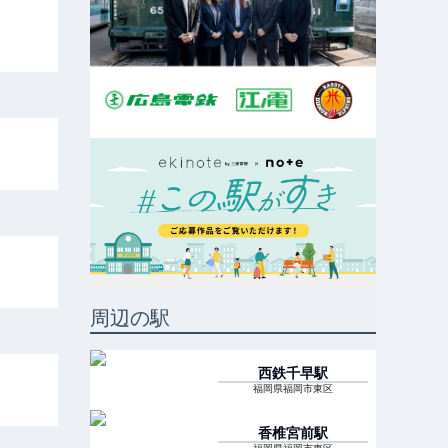
周辺の駅
西鉄千早
駅
福岡県福岡市東区
香椎宮前
駅