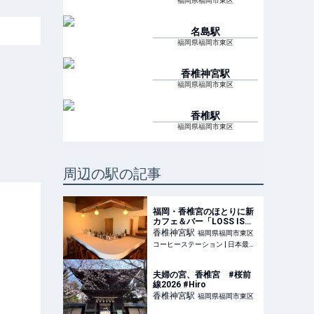
福岡県福岡市東区
名島
駅
福岡県福岡市東区
香椎神宮
駅
福岡県福岡市東区
香椎
駅
福岡県福岡市東区
周辺の駅の記事
福岡・香椎宮のほとりに新
カフェ＆バー「LOSS IS
MORE FUKUOKA」が2026
香椎神宮
駅
福岡県福岡市東区
年6月1日オープン！クラフ
コーヒーステーション | 日本最大級のコーヒーWEBメディア
トスピリッツとコーヒーの
新たな出会い | コーヒース
テーション
夫婦の宮、香椎宮 #桜前
線2026 #Hiro
香椎神宮
駅
福岡県福岡市東区