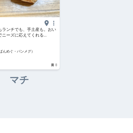
もランチでも、手土産も。おい
でニーズに応えてくれる
s bakery cosses（オルトズベー
カッセス）】（福岡県・福岡市）
ぱんめぐ・パンメグ）
8
マチ