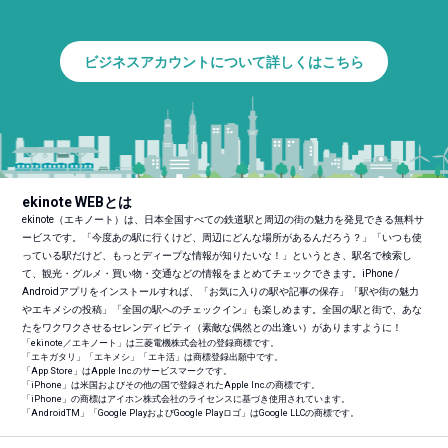
ビジネスアカウントについて詳しくはこちら
ekinote WEBとは
ekinote（エキノート）は、日本全国すべての鉄道駅と周辺の街の魅力を発見できる無料サ
ービスです。「今度あの駅に行くけど、周辺にどんな場所があるんだろう？」「いつも使
っている駅だけど、もっとディープな情報が知りたいな！」というとき、駅名で検索し
て、観光・グルメ・買い物・交通などの情報をまとめてチェックできます。iPhone /
Androidアプリをインストールすれば、「お気に入りの駅や記事の保存」「駅や街の魅力
やエキメシの投稿」「全国の駅へのチェックイン」も楽しめます。全国の駅と街で、あな
たをワクワクさせるセレンディピティ（素敵な偶然との出逢い）がありますように！
「ekinote／エキノート」は三菱電機株式会社の登録商標です。
「エキガタリ」「エキメシ」「エキ活」は商標登録出願中です。
「App Store」はApple Inc.のサービスマークです。
「iPhone」は米国およびその他の国で登録されたApple Inc.の商標です。
「iPhone」の商標はアイホン株式会社のライセンスに基づき使用されています。
「Android
TM
」「Google PlayおよびGoogle Playロゴ」はGoogle LLCの商標です。