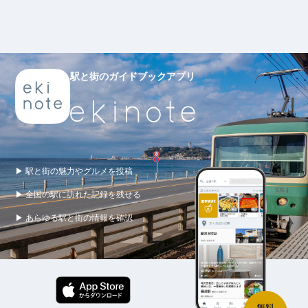
駅と街のガイドブックアプリ
▶ 駅と街の魅力やグルメを投稿
▶ 全国の駅に訪れた記録を残せる
▶ あらゆる駅と街の情報を確認