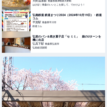
大鰐温泉
駅
青森県南津軽郡大鰐町
はぴぽ｜青森のいいとこを探して、でかけよう！
弘南鉄道 鉄道まつり2024（2024年10月19日） - 鉄道
コム
平賀
駅
青森県平川市
鉄道コム
弘前のパン＆焼き菓子店「セ ミミ」 娘のUターンを
機に出店
弘高下
駅
青森県弘前市
弘前経済新聞