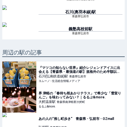
石川(奥羽本線)
駅
青森県弘前市
義塾高校前
駅
青森県弘前市
周辺の駅の記事
『マツコの知らない世界』紹介レジェンドアイスに出
会える【青森県・最強道の駅】規格外のため半額以下
(感涙)超高級メロン…夏の“ひんやり”を大量ゲット！ |
石川(弘南鉄道線)
駅
青森県弘前市
ヨムーノ
ヨムーノ - 生活総合情報メディア
界 津軽の「春待ち桜あかりテラス」で希少な「雪室り
んご」を味わってみない？｜るるぶ&more.
大鰐温泉
駅
青森県南津軽郡大鰐町
るるぶ&more.
あの人の“推し町歩き” 青森県・弘前市 - OZmall