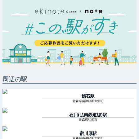
周辺の駅
鯖石
駅
青森県南津軽郡大鰐町
石川(弘南鉄道線)
駅
青森県弘前市
宿川原
駅
青森県南津軽郡大鰐町