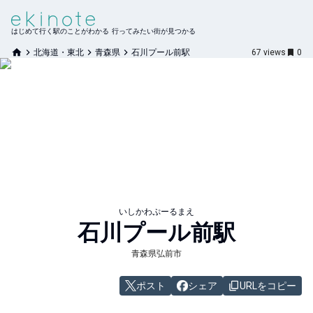
はじめて行く駅のことがわかる 行ってみたい街が見つかる
北海道・東北
青森県
石川プール前駅
67
views
0
いしかわぷーるまえ
石川プール前
駅
青森県弘前市
ポスト
シェア
URLをコピー