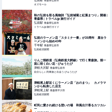
弘前
駅
青森県弘前市
オズモール
秋の弘前を彩る風物詩「弘前城菊と紅葉まつり」開催 |
青森県 | トラベルjp 旅行ガイド
弘前
駅
青森県弘前市
トラベルjp 旅行ガイド
弘前のラーメン店「スタミナ一番」が20周年 屋台ラ
ーメンから始め43年
千年
駅
青森県弘前市
弘前経済新聞
りんご畑鉄道（弘南鉄道大鰐線）で行く青森旅。畑一
面に咲く白い花 - びゅうたび
津軽大沢
駅
青森県弘前市
自分らしい列車旅と出会う びゅうたび
津軽尾上駅近くにラーメン店「おのまつ」 カメラマ
ンから転身した店主
津軽尾上
駅
青森県平川市
弘前経済新聞
町民に愛され続ける憩いの場 和風出汁香るカツカレ
ー