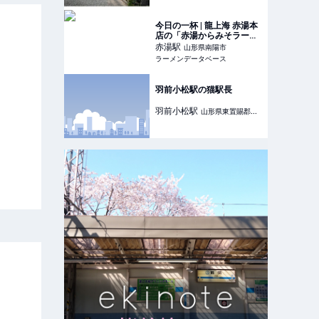
今日の一杯 | 龍上海 赤湯本
店の「赤湯からみそラーメ
ン 950円」 | ラーメンデー
赤湯
駅
山形県南陽市
タベース
ラーメンデータベース
羽前小松駅の猫駅長
羽前小松
駅
山形県東置賜郡川
西町