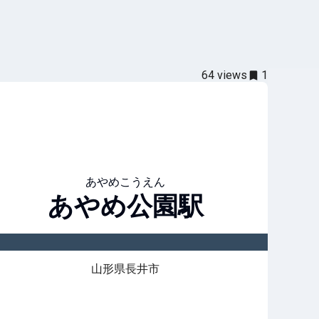
64
views
1
あやめこうえん
あやめ公園
駅
山形県長井市