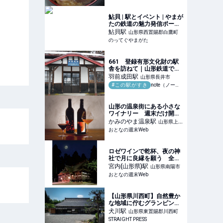
鮎貝 | 駅とイベント | やまが
たの鉄道の魅力発信ポータ
ルサイト
鮎貝
駅
山形県西置賜郡白鷹町
のってぐやまがた
661 登録有形文化財の駅
舎を訪ねて｜山形鉄道でめ
ぐる木造駅舎の旅｜ミヤコ
羽前成田
駅
山形県長井市
カエデ（Miyako Kaede)
#この駅がすき
note（ノート）
山形の温泉街にある小さな
ワイナリー 週末だけ開く
ワインスタンドで作り手を
かみのやま温泉
駅
山形県上山
目の前に語らう、貴重な体
おとなの週末Web
市
験だった - おとなの週末
Web
ロゼワインで乾杯、夜の神
社で月に良縁を願う 全国
から参拝者が訪れる山形
宮内(山形県)
駅
山形県南陽市
「熊野大社」の祈願祭がロ
おとなの週末Web
マンティック過ぎた - おと
なの週末Web
【山形県川西町】自然豊か
な地域に佇むグランピング
のできる古民家宿「いにし
犬川
駅
山形県東置賜郡川西町
えの宿おへそ」オープン！
STRAIGHT PRESS