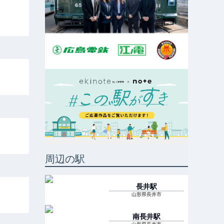
周辺の駅
長井
駅
山形県長井市
南長井
駅