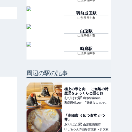
山形県長井市
羽前成田
駅
山形県長井市
白兎
駅
山形県長井市
時庭
駅
山形県長井市
周辺の駅の記事
極上の米と肉──ご当地の特
産品をふっくらと握るおに
ぎり専門店「オニギリ ヤマ
おりはた
駅
山形県南陽市
サイ」【山形】 | 家庭画
家庭画報.com｜“素敵な人”のディレクトリ
報.com｜“素敵な人”のディ
レクトリ
『南陽市 うめつ食堂 かつ
丼』
おりはた
駅
山形県南陽市
いしちゃんの山形宮城食べ歩き旅