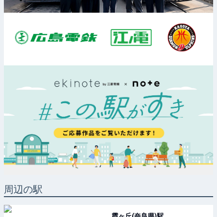
周辺の駅
霞ヶ丘(奈良県)
駅