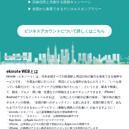
▶ 沿線住民と共創する投稿キャンペーン
▶ 全国から集客できるデジタルスタンプラリー
ビジネスアカウントについて詳しくはこちら
ekinote WEBとは
ekinote（エキノート）は、日本全国すべての鉄道駅と周辺の街の魅力を発見できる無料サ
ービスです。「今度あの駅に行くけど、周辺にどんな場所があるんだろう？」「いつも使
っている駅だけど、もっとディープな情報が知りたいな！」というとき、駅名で検索し
て、観光・グルメ・買い物・交通などの情報をまとめてチェックできます。iPhone /
Androidアプリをインストールすれば、「お気に入りの駅や記事の保存」「駅や街の魅力
やエキメシの投稿」「全国の駅へのチェックイン」も楽しめます。全国の駅と街で、あな
たをワクワクさせるセレンディピティ（素敵な偶然との出逢い）がありますように！
「ekinote／エキノート」は三菱電機株式会社の登録商標です。
「エキガタリ」「エキメシ」「エキ活」は商標登録出願中です。
「App Store」はApple Inc.のサービスマークです。
「iPhone」は米国およびその他の国で登録されたApple Inc.の商標です。
「iPhone」の商標はアイホン株式会社のライセンスに基づき使用されています。