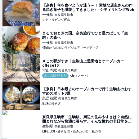
【奈良】何を食べようか迷う～！ 素敵な店主さんの作
る焼き菓子を堪能してきました♪｜シティリビングWeb
一分
駅
奈良県生駒市
シティリビングWeb
まるでおとぎの国。奈良旅行でひと足のばして「生
駒」の森へ
一分
駅
奈良県生駒市
45歳からの心のラグジュアリーメディア
＃この駅がすき｜生駒山上遊園地とケーブルカー｜
offece10
宝山寺
駅
奈良県生駒市
#この駅がすき
note（ノート）
【奈良】日本最古のケーブルカーで行く生駒山のおす
すめスポット3選
鳥居前
駅
奈良県生駒市
地球の歩き方
奈良県生駒市「生駒駅」周辺の住みやすさは？自然に
囲まれながら快適に暮らす、そんな憧れの非日常を日
常に！ - LIFE LIST - 好きな街・住みたい街・私の街
生駒
駅
奈良県生駒市
LIFE LIST - 好きな街・住みたい街・私の街