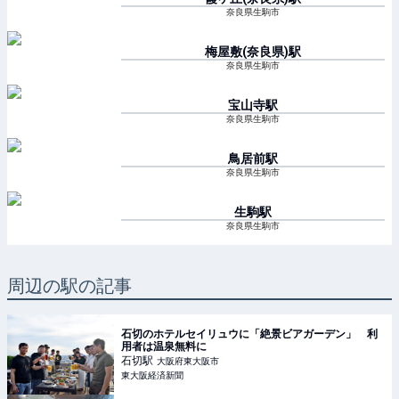
奈良県生駒市
梅屋敷(奈良県)
駅
奈良県生駒市
宝山寺
駅
奈良県生駒市
鳥居前
駅
奈良県生駒市
生駒
駅
奈良県生駒市
周辺の駅の記事
石切のホテルセイリュウに「絶景ビアガーデン」 利
用者は温泉無料に
石切
駅
大阪府東大阪市
東大阪経済新聞