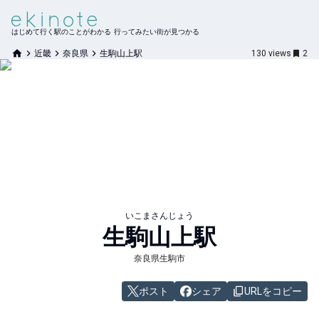
はじめて行く駅のことがわかる 行ってみたい街が見つかる
近畿
奈良県
生駒山上駅
130
views
2
いこまさんじょう
生駒山上
駅
奈良県生駒市
ポスト
シェア
URLをコピー