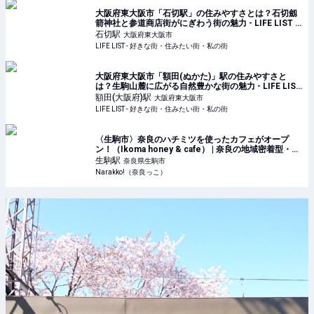
大阪府東大阪市「石切駅」の住みやすさとは？石切劔
箭神社と参道商店街がにぎわう街の魅力 - LIFE LIST -
好きな街・住みたい街・私の街
石切
駅
大阪府東大阪市
LIFE LIST - 好きな街・住みたい街・私の街
大阪府東大阪市「額田(ぬかた)」駅の住みやすさと
は？生駒山麓に広がる自然豊かな街の魅力 - LIFE LIST
- 好きな街・住みたい街・私の街
額田(大阪府)
駅
大阪府東大阪市
LIFE LIST - 好きな街・住みたい街・私の街
〈生駒市〉奈良のハチミツを使ったカフェがオープ
ン！（Ikoma honey & cafe） | 奈良の地域密着型・総
合情報サイト Narakko!（奈良っこ）
生駒
駅
奈良県生駒市
Narakko!（奈良っこ）