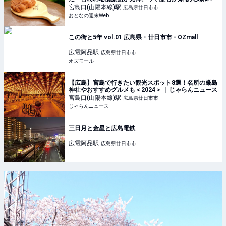
子になった背景に迫る - おとなの週末Web
宮島口(山陽本線)
駅
広島県廿日市市
おとなの週末Web
この街と5年 vol.01 広島県・廿日市市 - OZmall
広電阿品
駅
広島県廿日市市
オズモール
【広島】宮島で行きたい観光スポット8選！名所の厳島
神社やおすすめグルメも＜2024＞ ｜じゃらんニュース
宮島口(山陽本線)
駅
広島県廿日市市
じゃらんニュース
三日月と金星と広島電鉄
広電阿品
駅
広島県廿日市市