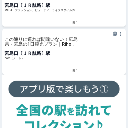
宮島口〔ＪＲ航路〕駅
MORE | ファッション、ビューティ、ライフスタイルの最
新情報
1
この通りに巡れば間違いない！広島
県・宮島の1日観光プラン｜Riho✍️
編集者ライター｜note
宮島口〔ＪＲ航路〕駅
note（ノート）
1