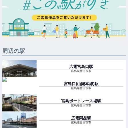
周辺の駅
広電宮島口
駅
広島県廿日市市
宮島口(山陽本線)
駅
広島県廿日市市
宮島ボートレース場
駅
広島県廿日市市
広電阿品
駅
広島県廿日市市