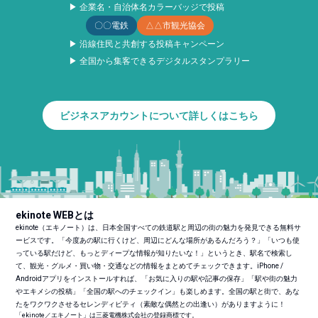
▶ 企業名・自治体名カラーバッジで投稿
〇〇電鉄
△△市観光協会
▶ 沿線住民と共創する投稿キャンペーン
▶ 全国から集客できるデジタルスタンプラリー
ビジネスアカウントについて詳しくはこちら
ekinote WEBとは
ekinote（エキノート）は、日本全国すべての鉄道駅と周辺の街の魅力を発見できる無料サ
ービスです。「今度あの駅に行くけど、周辺にどんな場所があるんだろう？」「いつも使
っている駅だけど、もっとディープな情報が知りたいな！」というとき、駅名で検索し
て、観光・グルメ・買い物・交通などの情報をまとめてチェックできます。iPhone /
Androidアプリをインストールすれば、「お気に入りの駅や記事の保存」「駅や街の魅力
やエキメシの投稿」「全国の駅へのチェックイン」も楽しめます。全国の駅と街で、あな
たをワクワクさせるセレンディピティ（素敵な偶然との出逢い）がありますように！
「ekinote／エキノート」は三菱電機株式会社の登録商標です。