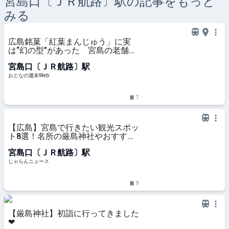
宮島口〔ＪＲ航路〕
駅の記事をもっと
みる
広島銘菓「紅葉まんじゅう」に実
は“幻の型”があった 宮島の老舗旅
館が発祥、今や誰もが知る人気和菓
宮島口〔ＪＲ航路〕駅
子になった背景に迫る - おとなの週
末Web
おとなの週末Web
7
【広島】宮島で行きたい観光スポッ
ト8選！名所の厳島神社やおすすめ
グルメも＜2024＞ ｜じゃらんニュ
宮島口〔ＪＲ航路〕駅
ース
じゃらんニュース
9
【厳島神社】初詣に行ってきました‪‪