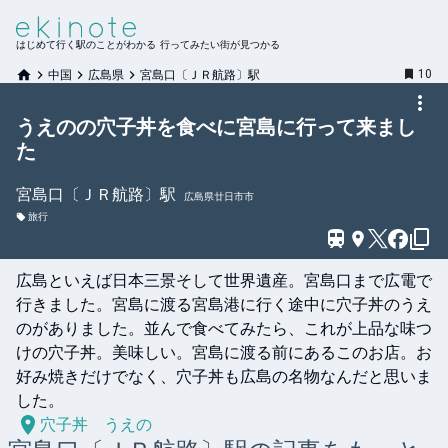
はじめて行く駅のことがわかる 行ってみたい街が見つかる
10
中国
広島県
宮島口〔ＪＲ航路〕駅
うえのの穴子丼を食べに宮島に行って来まし
た
宮島口〔ＪＲ航路〕
駅
広島県廿日市市
旅行
広島といえば日本三景そして世界遺産。宮島口まで広電で
行きました。宮島に渡る宮島港に行く途中に穴子丼のうえ
のがありました。並んで食べてみたら、これが上品な味つ
けの穴子丼。美味しい。宮島に渡る前にあるこのお店。お
好み焼きだけでなく、穴子丼も広島の名物なんだと思いま
した。
穴子丼 うえの