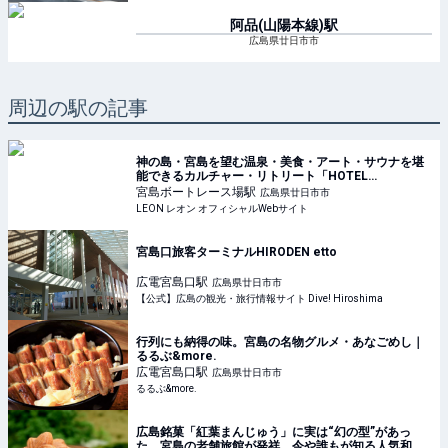
阿品(山陽本線)
駅
広島県廿日市市
周辺の駅の記事
神の島・宮島を望む温泉・美食・アート・サウナを堪
能できるカルチャー・リトリート「HOTEL
FORK&KNIFE」が誕生！ | 旅行 | LEON レオン オフィ
宮島ボートレース場
駅
広島県廿日市市
シャルWebサイト
LEON レオン オフィシャルWebサイト
宮島口旅客ターミナルHIRODEN etto
広電宮島口
駅
広島県廿日市市
【公式】広島の観光・旅行情報サイト Dive! Hiroshima
行列にも納得の味。宮島の名物グルメ・あなごめし｜
るるぶ&more.
広電宮島口
駅
広島県廿日市市
るるぶ&more.
広島銘菓「紅葉まんじゅう」に実は“幻の型”があっ
た 宮島の老舗旅館が発祥、今や誰もが知る人気和菓