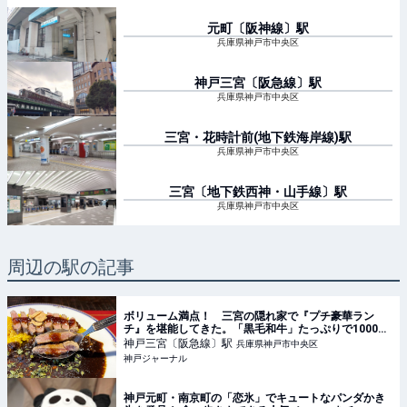
元町〔阪神線〕
駅
兵庫県神戸市中央区
神戸三宮〔阪急線〕
駅
兵庫県神戸市中央区
三宮・花時計前(地下鉄海岸線)
駅
兵庫県神戸市中央区
三宮〔地下鉄西神・山手線〕
駅
兵庫県神戸市中央区
周辺の駅の記事
ボリューム満点！ 三宮の隠れ家で『プチ豪華ラン
チ』を堪能してきた。「黒毛和牛」たっぷりで1000円
台 | 神戸ジャーナル
神戸三宮〔阪急線〕
駅
兵庫県神戸市中央区
神戸ジャーナル
神戸元町・南京町の「恋氷」でキュートなパンダかき