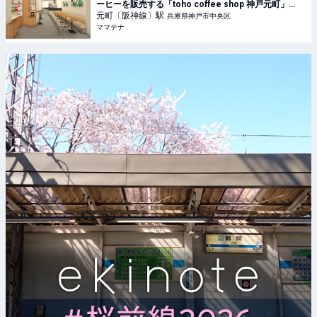
ーヒーを販売する「toho coffee shop 神戸元町」
OPEN | ママテナ
元町〔阪神線〕
駅
兵庫県神戸市中央区
ママテナ