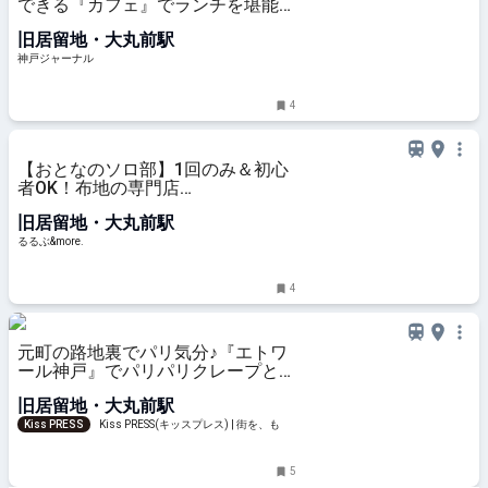
できる『カフェ』でランチを堪能し
てきた。無料スイーツは先着で ～
旧居留地・大丸前駅
2026年最新版～ | 神戸ジャーナル
神戸ジャーナル
4
【おとなのソロ部】1回のみ＆初心
者OK！布地の専門店
「CHECK&STRIPE 神戸店」のワー
旧居留地・大丸前駅
クショップでソーイングに没入する
ひとときを｜るるぶ&more.
るるぶ&more.
4
元町の路地裏でパリ気分♪『エトワ
ール神戸』でパリパリクレープとア
イスの幸せなひととき
旧居留地・大丸前駅
Kiss PRESS
Kiss PRESS(キッスプレス) | 街を、もっ
と楽しもう
5