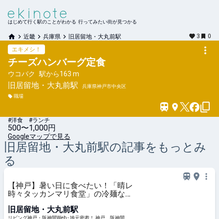
はじめて行く駅のことがわかる 行ってみたい街が見つかる
3
0
近畿
兵庫県
旧居留地・大丸前駅
エキメシ！
チーズハンバーグ定食
ウコバク
駅から
163 m
旧居留地・大丸前
駅
兵庫県神戸市中央区
職場
#洋食 #ランチ
500〜1,000円
Googleマップで見る
旧居留地・大丸前
駅の記事をもっとみ
る
【神戸】暑い日に食べたい！「晴レ
時々タッカンマリ食堂」の冷麺など
夏季限定ランチを紹介
旧居留地・大丸前駅
リビング神戸・阪神間Web - 地元密着！ 神戸、阪神間、