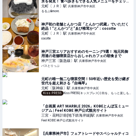
氷を発見！ 食べ歩きもできる人気メニューをチェック
｜るるぶ&more.
元町〔ＪＲ〕
駅
兵庫県神戸市中央区
るるぶ&more.
神戸初の老舗とんかつ店「とんかつ武蔵」でいただく
絶品！”とんかつ”と”ゑび椎茸かつ”：cocotte
元町〔ＪＲ〕
駅
兵庫県神戸市中央区
cocotte
神戸三宮エリアおすすめのモーニング9選！ 地元民御
用達の老舗喫茶店からおしゃれカフェの朝食まで
神戸三宮〔阪急線〕
駅
兵庫県神戸市中央区
バスとりっぷ
元町の唯一無二な喫茶空間！50年近い歴史を受け継ぎ
世代を超え刺さる『自鳴琴』
元町〔阪神線〕
駅
兵庫県神戸市中央区
Kiss PRESS
Kiss PRESS(キッスプレス) | 街を、もっと楽しもう
「企画展 ART MARBLE 2026」KOBEとんぼ玉ミュー
ジアム | Feel KOBE 神戸公式観光サイト
三宮・花時計前(地下鉄海岸線)
駅
兵庫県神戸市中央区
Feel KOBE 神戸公式観光サイト
【兵庫県神戸市】フェアトレードやスペシャルティコ