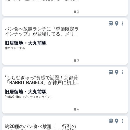
北阪神、明石ほかのグルメ、イベント、お出かけ、習い
事情報
3
パン食べ放題ランチに『季節限定ラ
インナップ』が登場してる。メリケ
ンパークのTOOTH TOOTH | 神戸ジ
旧居留地・大丸前駅
ャーナル
神戸ジャーナル
3
“もちむぎゅっ”食感で話題！京都発
「RABBIT BAGELS」が神戸に初上
陸 | PrettyOnline
旧居留地・大丸前駅
PrettyOnline（プリティオンライン）
4
約20種のパン食べ放題！ 行列の