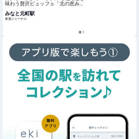
味わう贅沢ビュッフェ「北の恵み食
べ放題 北海道フェア」が2月1日
みなと元町駅
（日）から開催！ステーキ・海鮮
丼・ご当地グルメなど、豪華メニュ
東灘ジャーナル
ーが2,400円※～食べ放題！ #神戸
ポー
5