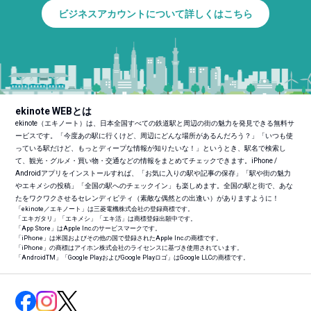
ビジネスアカウントについて詳しくはこちら
ekinote WEBとは
ekinote（エキノート）は、日本全国すべての鉄道駅と周辺の街の魅力を発見できる無料サ
ービスです。「今度あの駅に行くけど、周辺にどんな場所があるんだろう？」「いつも使
っている駅だけど、もっとディープな情報が知りたいな！」というとき、駅名で検索し
て、観光・グルメ・買い物・交通などの情報をまとめてチェックできます。iPhone /
Androidアプリをインストールすれば、「お気に入りの駅や記事の保存」「駅や街の魅力
やエキメシの投稿」「全国の駅へのチェックイン」も楽しめます。全国の駅と街で、あな
たをワクワクさせるセレンディピティ（素敵な偶然との出逢い）がありますように！
「ekinote／エキノート」は三菱電機株式会社の登録商標です。
「エキガタリ」「エキメシ」「エキ活」は商標登録出願中です。
「App Store」はApple Inc.のサービスマークです。
「iPhone」は米国およびその他の国で登録されたApple Inc.の商標です。
「iPhone」の商標はアイホン株式会社のライセンスに基づき使用されています。
「Android
TM
」「Google PlayおよびGoogle Playロゴ」はGoogle LLCの商標です。