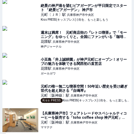
絶景の神戸港を望むビアガーデンが平日限定でスター
ト 「絶景ビアガーデン」 神戸市
元町〔ＪＲ〕
駅
兵庫県神戸市中央区
Kiss PRESS(キッスプレス) | 街を、もっと楽しもう
週末は満席！ 元町商店街の『レトロ喫茶』で「モー
ニング」をゆっくりと。全国にファンがいる「珈琲」
を贅沢に | 神戸ジャーナル
花隈
駅
兵庫県神戸市中央区
神戸ジャーナル
小豆島「井上誠耕園」が神戸元町にオープン！オリー
ブの魅力を体験できる関西初の直営店
花隈
駅
兵庫県神戸市中央区
ガーカガワ
元町の唯一無二な喫茶空間！50年近い歴史を受け継ぎ
世代を超え刺さる『自鳴琴』
元町〔阪神線〕
駅
兵庫県神戸市中央区
Kiss PRESS
Kiss PRESS(キッスプレス) | 街を、もっと楽しもう
【兵庫県神戸市】フェアトレードやスペシャルティコ
ーヒーを販売する「toho coffee shop 神戸元町」
OPEN | ママテナ
元町〔阪神線〕
駅
兵庫県神戸市中央区
ママテナ