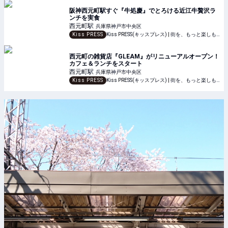
阪神西元町駅すぐ『牛処慶』でとろける近江牛贅沢ラ
ンチを実食
西元町
駅
兵庫県神戸市中央区
Kiss PRESS
Kiss PRESS(キッスプレス) | 街を、もっと楽しもう
西元町の雑貨店『GLEAM』がリニューアルオープン！
カフェ＆ランチをスタート
西元町
駅
兵庫県神戸市中央区
Kiss PRESS
Kiss PRESS(キッスプレス) | 街を、もっと楽しもう