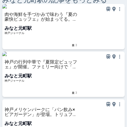
みなと元町
駅の記事をもっとみる
肉や海鮮を手づかみで味わう『夏の
豪快ビュッフェ』が始まってる。話
題の「ジャークチキン」も食べ放
みなと元町駅
題。ポートタワーホテル | 神戸ジャ
ーナル
神戸ジャーナル
3
神戸の行列中華で『夏限定ビュッフ
ェ』が開催。ファミリー向けで「子
ども」も気軽に、小麦不使用・グル
みなと元町駅
テンフリー | 神戸ジャーナル
神戸ジャーナル
3
神戸メリケンパークに「パン飲み×
ビアガーデン」が登場。トリュフ塩
バターパンや生ハムを肴に90分飲
みなと元町駅
み放題