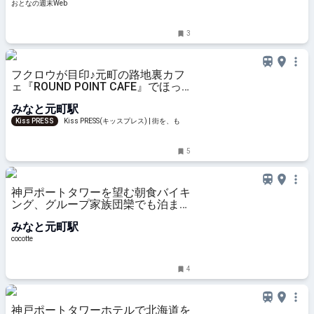
おとなの週末Web
3
フクロウが目印♪元町の路地裏カフ
ェ『ROUND POINT CAFE』でほっ
と一息
みなと元町駅
Kiss PRESS
Kiss PRESS(キッスプレス) | 街を、もっ
と楽しもう
5
神戸ポートタワーを望む朝食バイキ
ング、グループ家族団欒でも泊まれ
る「神戸ポートタワーホテル」：
みなと元町駅
cocotte
cocotte
4
神戸ポートタワーホテルで北海道を