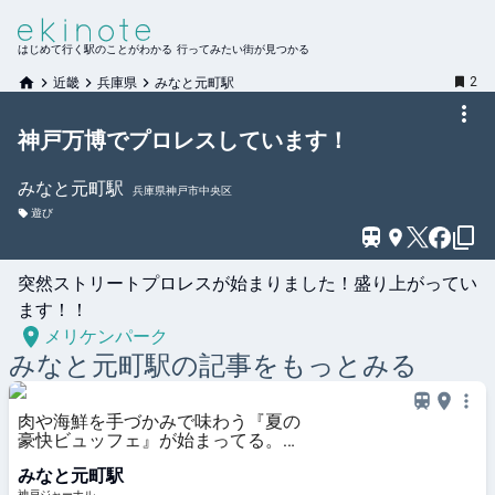
はじめて行く駅のことがわかる 行ってみたい街が見つかる
2
近畿
兵庫県
みなと元町駅
神戸万博でプロレスしています！
みなと元町
駅
兵庫県神戸市中央区
遊び
突然ストリートプロレスが始まりました！盛り上がってい
ます！！
メリケンパーク
みなと元町
駅の記事をもっとみる
肉や海鮮を手づかみで味わう『夏の
豪快ビュッフェ』が始まってる。話
題の「ジャークチキン」も食べ放
みなと元町駅
題。ポートタワーホテル | 神戸ジャ
神戸ジャーナル