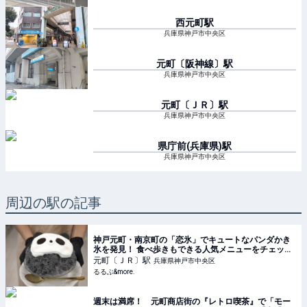
西元町
駅
兵庫県神戸市中央区
元町〔阪神線〕
駅
兵庫県神戸市中央区
元町〔ＪＲ〕
駅
兵庫県神戸市中央区
県庁前(兵庫県)
駅
兵庫県神戸市中央区
周辺の駅の記事
神戸元町・南京町の「恋氷」でキュートなパンダかき
氷を発見！ 食べ歩きもできる人気メニューをチェック
｜るるぶ&more.
元町〔ＪＲ〕
駅
兵庫県神戸市中央区
るるぶ&more.
週末は満席！ 元町商店街の『レトロ喫茶』で「モー