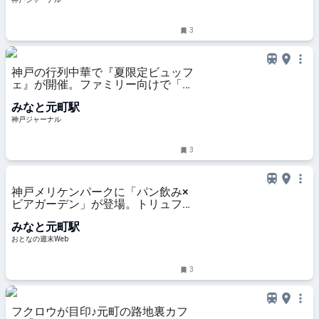
ーナル
3
神戸の行列中華で『夏限定ビュッフ
ェ』が開催。ファミリー向けで「子
ども」も気軽に、小麦不使用・グル
みなと元町駅
テンフリー | 神戸ジャーナル
神戸ジャーナル
3
神戸メリケンパークに「パン飲み×
ビアガーデン」が登場。トリュフ塩
バターパンや生ハムを肴に90分飲
みなと元町駅
み放題
おとなの週末Web
3
フクロウが目印♪元町の路地裏カフ