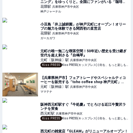
ニング」をゆっくりと。全国にファンがいる「珈琲」
を贅沢に | 神戸ジャーナル
花隈
駅
兵庫県神戸市中央区
神戸ジャーナル
小豆島「井上誠耕園」が神戸元町にオープン！オリー
ブの魅力を体験できる関西初の直営店
花隈
駅
兵庫県神戸市中央区
ガーカガワ
元町の唯一無二な喫茶空間！50年近い歴史を受け継ぎ
世代を超え刺さる『自鳴琴』
元町〔阪神線〕
駅
兵庫県神戸市中央区
Kiss PRESS
Kiss PRESS(キッスプレス) | 街を、もっと楽しもう
【兵庫県神戸市】フェアトレードやスペシャルティコ
ーヒーを販売する「toho coffee shop 神戸元町」
OPEN | ママテナ
元町〔阪神線〕
駅
兵庫県神戸市中央区
ママテナ
阪神西元町駅すぐ『牛処慶』でとろける近江牛贅沢ラ
ンチを実食
西元町
駅
兵庫県神戸市中央区
Kiss PRESS
Kiss PRESS(キッスプレス) | 街を、もっと楽しもう
西元町の雑貨店『GLEAM』がリニューアルオープン！