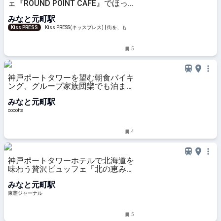
ェ『ROUND POINT CAFE』でほっ
と一息
みなと元町駅
Kiss PRESS
Kiss PRESS(キッスプレス) | 街を、もっ
と楽しもう
5
神戸ポートタワーを望む朝食バイキ
ング、グループ家族団欒でも泊まれ
る「神戸ポートタワーホテル」：
みなと元町駅
cocotte
cocotte
4
神戸ポートタワーホテルで北海道を
味わう贅沢ビュッフェ「北の恵み食
べ放題 北海道フェア」が2月1日
みなと元町駅
（日）から開催！ステーキ・海鮮
丼・ご当地グルメなど、豪華メニュ
東灘ジャーナル
ーが2,400円※～食べ放題！ #神戸
ポー
5