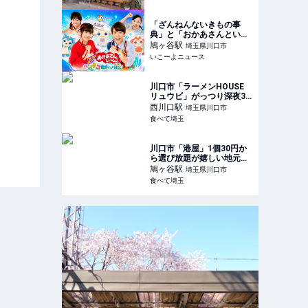
「ざんねんないきもの事
典」と「おかあさんといっ
しょ」を無料上映 GWに
鳩ヶ谷
駅
埼玉県川口市
川口市で開催
いこーよニュース
川口市「ラーメンHOUSE
リュウビ」がっつり深夜3
時まで啜れる背脂無双のラ
西川口
駅
埼玉県川口市
ーメン
食べて埼玉
川口市「港屋」1個30円か
ら選び放題が嬉しい地元で
大人気のおでんの種屋さん
鳩ヶ谷
駅
埼玉県川口市
食べて埼玉