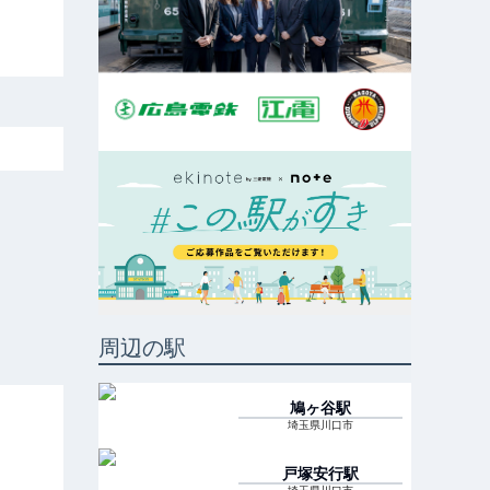
周辺の駅
鳩ヶ谷
駅
埼玉県川口市
戸塚安行
駅