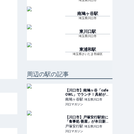
埼玉県川口市
南鳩ヶ谷
駅
埼玉県川口市
東川口
駅
埼玉県川口市
東浦和
駅
埼玉県さいたま市緑区
周辺の駅の記事
【川口市】南鳩ヶ谷「cafe
OWL」でランチ！具材がゴ
ロッと入った『OWLナポリ
南鳩ヶ谷
駅
埼玉県川口市
タン（赤）』は、とても濃
川口マガジン
厚な美味しさです。
【川口市】戸塚安行駅前に
「食事処 善屋」が本日新オ
ープン！28歳の若き店主が
戸塚安行
駅
埼玉県川口市
手掛ける定食屋。
川口マガジン