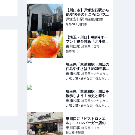
【川口市】戸塚安行駅から
徒歩10分のところにパスタ
＆バル「芝ふくー４８２９
戸塚安行
駅
埼玉県川口市
ー」が9月8日(月)にオープ
号外NET 川口市
ンするそうです！
【埼玉・川口】朝8時オー
プン！寝台特急「北斗星」
の食堂を活用したレストラ
東川口
駅
埼玉県川口市
ンに併設の「Grand Chario
朝時間.jp
ベーカリー」 - 朝時間.jp
埼玉県「東浦和駅」周辺の
住みやすさは？約20年暮ら
す住民だから知っている魅
東浦和
駅
埼玉県さいたま市緑
力を紹介 - LIFE LIST - 好き
LIFE LIST - 好きな街・住みたい街・私の街
区
な街・住みたい街・私の街
埼玉県「東浦和駅」周辺を
散歩しよう！歴史と癒やし
を感じるおすすめ散歩・ウ
東浦和
駅
埼玉県さいたま市緑
ォーキングスポット8選 -
LIFE LIST - 好きな街・住みたい街・私の街
区
LIFE LIST - 好きな街・住み
たい街・私の街
東川口に「ビストロノエ
ル」 ハンバーガー店のデ
ィナータイムに新業態
東川口
駅
埼玉県川口市
川口経済新聞