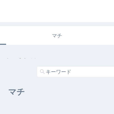
マチ
エキガタリ
する記事がありません
マチ