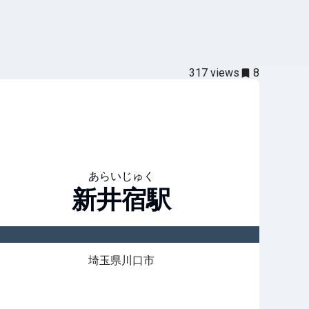
317
views
8
あらいじゅく
新井宿
駅
埼玉県川口市